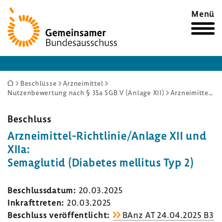
Zur
Menü
Startseite
Sie
Beschlüsse
Arzneimittel
Nutzenbewertung nach § 35a SGB V (Anlage XII)
Arzneimittel-Richtlinie/Anlage XII und XIIa: Semaglutid (Diabetes mellitus Typ 2)
sind
hier:
Beschluss
Arzneimittel-​Richtlinie/Anlage XII und
XIIa:
Sema­glutid (Diabetes mellitus Typ 2)
Beschluss­datum:
20.03.2025
Inkraft­treten:
20.03.2025
Beschluss veröf­fent­licht:
BAnz AT 24.04.2025 B3