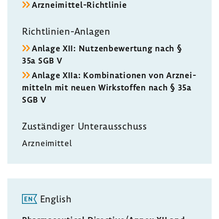
Arzneimittel-​Richtlinie
Richtlinien-​Anlagen
Anlage XII: Nutzen­be­wer­tung nach §
35a SGB V
Anlage XIIa: Kombi­na­tionen von Arznei­
mit­teln mit neuen Wirk­stoffen nach § 35a
SGB V
Zustän­diger Unter­aus­schuss
Arznei­mittel
English