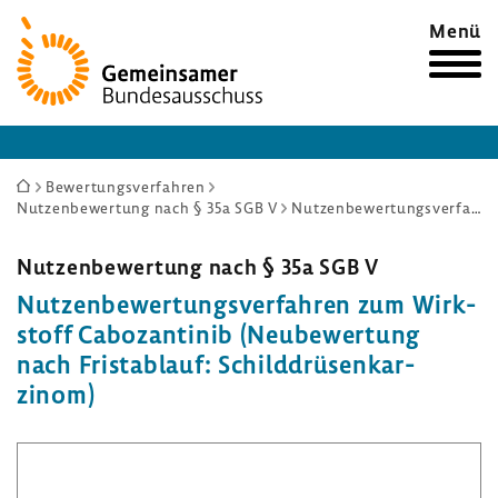
Zur
Menü
Startseite
Sie
Bewertungsverfahren
Nutzenbewertung nach § 35a SGB V
Nutzenbewertungsverfahren zum Wirkstoff Cabozantinib (Neubewertung nach Fristablauf: Schilddrüsenkarzinom)
sind
hier:
Nutzen­be­wer­tung nach § 35a SGB V
Nutzen­be­wer­tungs­ver­fahren zum Wirk­
stoff Cabo­zan­tinib (Neube­wer­tung
nach Frist­ab­lauf: Schild­drü­sen­kar­
zinom)