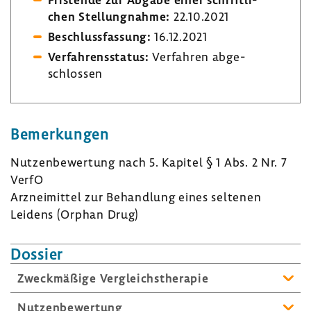
chen Stel­lung­nahme:
22.10.2021
Beschluss­fas­sung:
16.12.2021
Verfah­rens­status:
Verfahren abge­
schlossen
Bemer­kungen
Nutzen­be­wer­tung nach 5. Kapitel § 1 Abs. 2 Nr. 7
VerfO
Arznei­mittel zur Behand­lung eines seltenen
Leidens (Orphan Drug)
Dossier
Zweck­mä­ßige Vergleichs­the­rapie
Nutzen­be­wer­tung