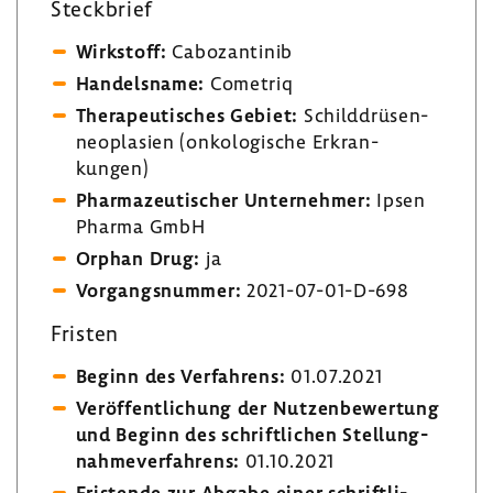
Steck­brief
Wirk­stoff:
Cabo­zan­tinib
Handels­name:
Come­triq
Thera­peu­ti­sches Gebiet:
Schild­drü­sen­
neo­pla­sien (onko­lo­gi­sche Erkran­
kungen)
Phar­ma­zeu­ti­scher Unter­nehmer:
Ipsen
Pharma GmbH
Orphan Drug:
ja
Vorgangs­nummer:
2021-​07-01-D-698
Fristen
Beginn des Verfah­rens:
01.07.2021
Veröf­fent­li­chung der Nutzen­be­wer­tung
und Beginn des schrift­li­chen Stel­lung­
nah­me­ver­fah­rens:
01.10.2021
Fris­tende zur Abgabe einer schrift­li­