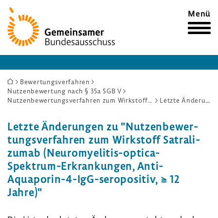
Zur
Menü
Startseite
Sie
Bewertungsverfahren
Nutzenbewertung nach § 35a SGB V
sind
Nutzenbewertungsverfahren zum Wirkstoff Satralizumab (Neuromyelitis-optica-Spektrum-Erkrankungen, Anti-Aquaporin-4-IgG-seropositiv, ≥ 12 Jahre)
Letzte Änderungen
hier:
Letzte Ände­rungen zu "Nutzen­be­wer­
tungs­ver­fahren zum Wirk­stoff Satra­li­
zumab (Neuromyelitis-​optica-
Spektrum-Erkrankungen, Anti-​
Aquaporin-4-IgG-seropositiv, ≥ 12
Jahre)"