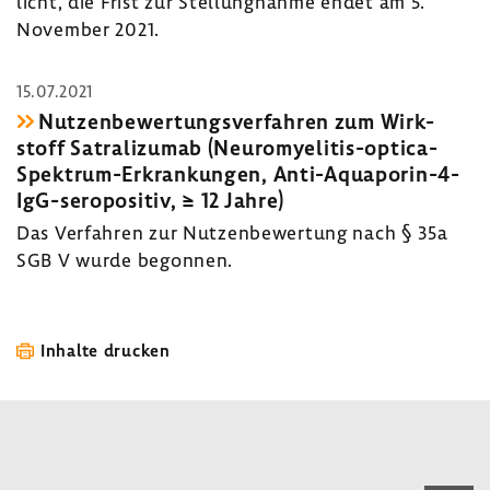
licht, die Frist zur Stel­lung­nahme endet am 5.
November 2021.
15.07.2021
Nutzen­be­wer­tungs­ver­fahren zum Wirk­
stoff Satra­li­zumab (Neuromyelitis-​optica-
Spektrum-Erkrankungen, Anti-​Aquaporin-4-
IgG-seropositiv, ≥ 12 Jahre)
Das Verfahren zur Nutzen­be­wer­tung nach § 35a
SGB V wurde begonnen.
Inhalte drucken