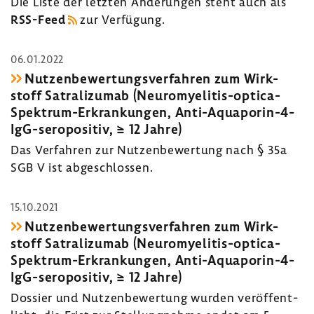
Die Liste der letzten Ände­rungen steht auch als
RSS-​Feed
zur Verfü­gung.
06.01.2022
Nutzen­be­wer­tungs­ver­fahren zum Wirk­
stoff Satra­li­zumab (Neuromyelitis-​optica-
Spektrum-Erkrankungen, Anti-​Aquaporin-4-
IgG-seropositiv, ≥ 12 Jahre)
Das Verfahren zur Nutzen­be­wer­tung nach § 35a
SGB V ist abge­schlossen.
15.10.2021
Nutzen­be­wer­tungs­ver­fahren zum Wirk­
stoff Satra­li­zumab (Neuromyelitis-​optica-
Spektrum-Erkrankungen, Anti-​Aquaporin-4-
IgG-seropositiv, ≥ 12 Jahre)
Dossier und Nutzen­be­wer­tung wurden veröf­fent­