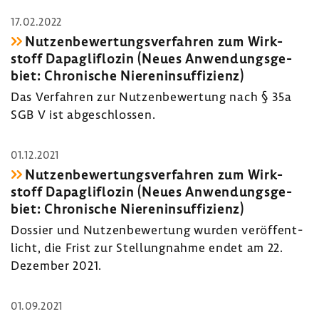
17.02.2022
Nutzen­be­wer­tungs­ver­fahren zum Wirk­
stoff Dapaglif­lozin (Neues Anwen­dungs­ge­
biet: Chro­ni­sche Nieren­in­suf­fi­zienz)
Das Verfahren zur Nutzen­be­wer­tung nach § 35a
SGB V ist abge­schlossen.
01.12.2021
Nutzen­be­wer­tungs­ver­fahren zum Wirk­
stoff Dapaglif­lozin (Neues Anwen­dungs­ge­
biet: Chro­ni­sche Nieren­in­suf­fi­zienz)
Dossier und Nutzen­be­wer­tung wurden veröf­fent­
licht, die Frist zur Stel­lung­nahme endet am 22.
Dezember 2021.
01.09.2021