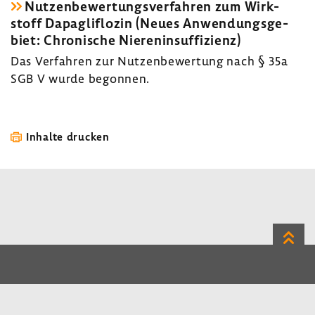
Nutzen­be­wer­tungs­ver­fahren zum Wirk­
stoff Dapaglif­lozin (Neues Anwen­dungs­ge­
biet: Chro­ni­sche Nieren­in­suf­fi­zienz)
Das Verfahren zur Nutzen­be­wer­tung nach § 35a
SGB V wurde begonnen.
Inhalte drucken
Zum
Seite
LinkedIn
Instagram
Bluesky
Impressum
Datenschutz
Kontakt
Inhalt
Benutzerhinweise
Erklärung zur Barrierefreiheit