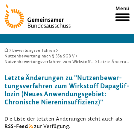
Zur
Menü
Startseite
Sie
Bewertungsverfahren
Nutzenbewertung nach § 35a SGB V
sind
Nutzenbewertungsverfahren zum Wirkstoff Dapagliflozin (Neues Anwendungsgebiet: Chronische Niereninsuffizienz)
Letzte Änderungen
hier:
Letzte Ände­rungen zu "Nutzen­be­wer­
tungs­ver­fahren zum Wirk­stoff Dapaglif­
lozin (Neues Anwen­dungs­ge­biet:
Chro­ni­sche Nieren­in­suf­fi­zienz)"
Die Liste der letzten Ände­rungen steht auch als
RSS-​Feed
zur Verfü­gung.