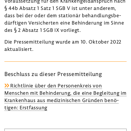
Voraus­set­zung für den Kran­ken­geld­an­spruch nach
§ 44b Absatz 1 Satz 1 SGB V ist unter anderem,
dass bei der oder dem stationär behand­lungs­be­
dürf­tigen Versi­cherten eine Behin­de­rung im Sinne
des § 2 Absatz 1 SGB IX vorliegt.
Die Pres­se­mit­tei­lung wurde am 10. Oktober 2022
aktua­li­siert.
Beschluss zu dieser Pres­se­mit­tei­lung
Richt­linie über den Perso­nen­kreis von
Menschen mit Behin­de­rung, die eine Beglei­tung im
Kran­ken­haus aus medi­zi­ni­schen Gründen benö­
tigen: Erst­fas­sung