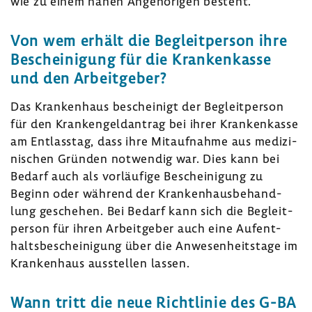
wie zu einem nahen Ange­hö­rigen besteht.
Von wem erhält die Begleit­person ihre
Beschei­ni­gung für die Kran­ken­kasse
und den Arbeit­geber?
Das Kran­ken­haus beschei­nigt der Begleit­person
für den Kran­ken­geld­an­trag bei ihrer Kran­ken­kasse
am Entlasstag, dass ihre Mitauf­nahme aus medi­zi­
ni­schen Gründen notwendig war. Dies kann bei
Bedarf auch als vorläu­fige Beschei­ni­gung zu
Beginn oder während der Kran­ken­haus­be­hand­
lung geschehen. Bei Bedarf kann sich die Begleit­
person für ihren Arbeit­geber auch eine Aufent­
halts­be­schei­ni­gung über die Anwe­sen­heits­tage im
Kran­ken­haus ausstellen lassen.
Wann tritt die neue Richt­linie des G-BA