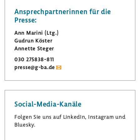
Ansprech­part­ne­rinnen für die
Presse:
Ann Marini (Ltg.)
Gudrun Köster
Annette Steger
030 275838-​811
presse@g-ba.de
Social-​Media-Kanäle
Folgen Sie uns auf LinkedIn, Insta­gram und
Bluesky.