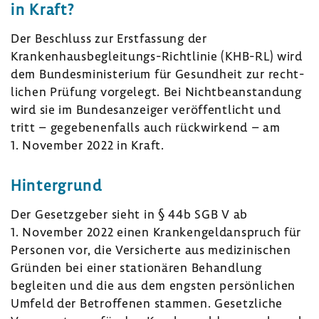
in Kraft?
Der Beschluss zur Erst­fas­sung der
Krankenhausbegleitungs-​Richtlinie (KHB-RL) wird
dem Bundes­mi­nis­te­rium für Gesund­heit zur recht­
li­chen Prüfung vorge­legt. Bei Nicht­be­an­stan­dung
wird sie im Bundes­an­zeiger veröf­fent­licht und
tritt – gege­be­nen­falls auch rück­wir­kend – am
1. November 2022 in Kraft.
Hinter­grund
Der Gesetz­geber sieht in § 44b SGB V ab
1. November 2022 einen Kran­ken­geld­an­spruch für
Personen vor, die Versi­cherte aus medi­zi­ni­schen
Gründen bei einer statio­nären Behand­lung
begleiten und die aus dem engsten persön­li­chen
Umfeld der Betrof­fenen stammen. Gesetz­liche