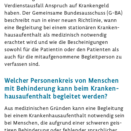
Verdienst­aus­fall Anspruch auf Kran­ken­geld
haben. Der Gemein­same Bundes­aus­schuss (G-BA)
beschreibt nun in einer neuen Richt­linie, wann
eine Beglei­tung bei einem statio­nären Kran­ken­
haus­auf­ent­halt als medi­zi­nisch notwendig
erachtet wird und wie die Beschei­ni­gungen
sowohl für die Pati­entin oder den Pati­enten als
auch für die mitauf­ge­nom­mene Begleit­person zu
verfassen sind.
Welcher Perso­nen­kreis von Menschen
mit Behin­de­rung kann beim Kran­ken­
haus­auf­ent­halt begleitet werden?
Aus medi­zi­ni­schen Gründen kann eine Beglei­tung
bei einem Kran­ken­haus­auf­ent­halt notwendig sein
bei Menschen, die aufgrund einer schweren geis­
tigen Behin­de­rung oder fehlender sprach­li­cher