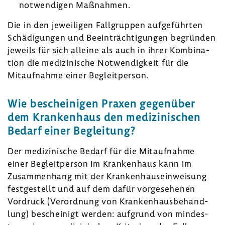
notwen­digen Maßnahmen.
Die in den jewei­ligen Fall­gruppen aufge­führten
Schä­di­gungen und Beein­träch­ti­gungen begründen
jeweils für sich alleine als auch in ihrer Kombi­na­
tion die medi­zi­ni­sche Notwen­dig­keit für die
Mitauf­nahme einer Begleit­person.
Wie beschei­nigen Praxen gegen­über
dem Kran­ken­haus den medi­zi­ni­schen
Bedarf einer Beglei­tung?
Der medi­zi­ni­sche Bedarf für die Mitauf­nahme
einer Begleit­person im Kran­ken­haus kann im
Zusam­men­hang mit der Kran­ken­haus­ein­wei­sung
fest­ge­stellt und auf dem dafür vorge­se­henen
Vordruck (Verord­nung von Kran­ken­haus­be­hand­
lung) beschei­nigt werden: aufgrund von mindes­