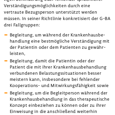
Verstän­di­gungs­mög­lich­keiten durch eine
vertraute Bezugs­person unter­stützt werden
müssen. In seiner Richt­linie konkre­ti­siert der G-BA
drei Fall­gruppen:
Beglei­tung, um während der Kran­ken­haus­be­
hand­lung eine best­mög­liche Verstän­di­gung mit
der Pati­entin oder dem Pati­enten zu gewähr­
leisten,
Beglei­tung, damit die Pati­entin oder der
Patient die mit ihrer Kran­ken­haus­be­hand­lung
verbun­denen Belas­tungs­si­tua­tionen besser
meis­tern kann, insbe­son­dere bei fehlender
Kooperations-​ und Mitwir­kungs­fä­hig­keit sowie
Beglei­tung, um die Begleit­person während der
Kran­ken­haus­be­hand­lung in das thera­peu­ti­sche
Konzept einbe­ziehen zu können oder zu ihrer
Einwei­sung in die anschlie­ßend weiterhin