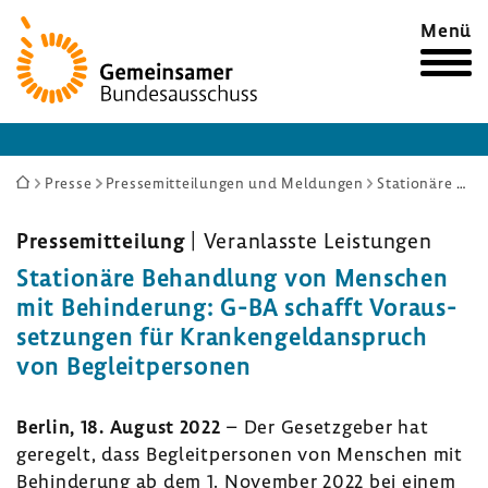
Zur
Menü
Startseite
Sie
Presse
Pressemitteilungen und Meldungen
Stationäre Behandlung von Menschen mit Behinderung: G-BA schafft Voraussetzungen für Krankengeldanspruch von Begleitpersonen
sind
hier:
Pres­se­mit­tei­lung
| Veran­lasste Leis­tungen
Statio­näre Behand­lung von Menschen
mit Behin­de­rung: G-BA schafft Voraus­
set­zungen für Kran­ken­geld­an­spruch
von Begleit­per­sonen
Berlin, 18. August 2022
– Der Gesetz­geber hat
gere­gelt, dass Begleit­per­sonen von Menschen mit
Behin­de­rung ab dem 1. November 2022 bei einem