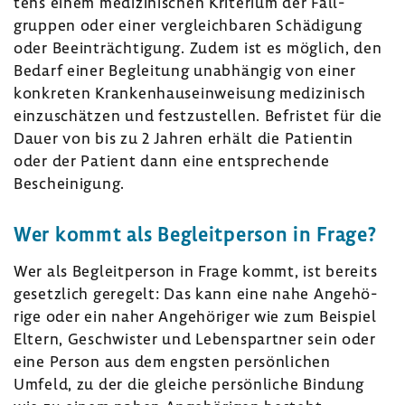
tens einem medi­zi­ni­schen Krite­rium der Fall­
gruppen oder einer vergleich­baren Schä­di­gung
oder Beein­träch­ti­gung. Zudem ist es möglich, den
Bedarf einer Beglei­tung unab­hängig von einer
konkreten Kran­ken­haus­ein­wei­sung medi­zi­nisch
einzu­schätzen und fest­zu­stellen. Befristet für die
Dauer von bis zu 2 Jahren erhält die Pati­entin
oder der Patient dann eine entspre­chende
Beschei­ni­gung.
Wer kommt als Begleit­person in Frage?
Wer als Begleit­person in Frage kommt, ist bereits
gesetz­lich gere­gelt: Das kann eine nahe Ange­hö­
rige oder ein naher Ange­hö­riger wie zum Beispiel
Eltern, Geschwister und Lebens­partner sein oder
eine Person aus dem engsten persön­li­chen
Umfeld, zu der die gleiche persön­liche Bindung