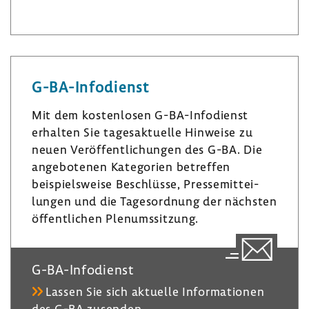
L
I
B
i
n
l
n
s
u
k
t
e
e
a
s
G-​BA-Infodienst
d
­
k
I
g
y
Mit dem kosten­losen G-​BA-Infodienst
n
r
erhalten Sie tages­ak­tu­elle Hinweise zu
a
neuen Veröf­fent­li­chungen des G-BA. Die
m
ange­bo­tenen Kate­go­rien betreffen
beispiels­weise Beschlüsse, Pres­se­mit­tei­
lungen und die Tages­ord­nung der nächsten
öffent­li­chen Plenumssit­zung.
G-​BA-Infodienst
Lassen Sie sich aktu­elle Infor­ma­tionen
des G-BA zusenden.