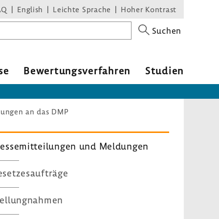
AQ
English
Leichte Sprache
Hoher Kontrast
Suchen
se
Bewer­tungs­ver­fahren
Studien
erungen an das DMP
es­se­mit­tei­lungen und Meldungen
set­zes­auf­träge
el­lung­nahmen