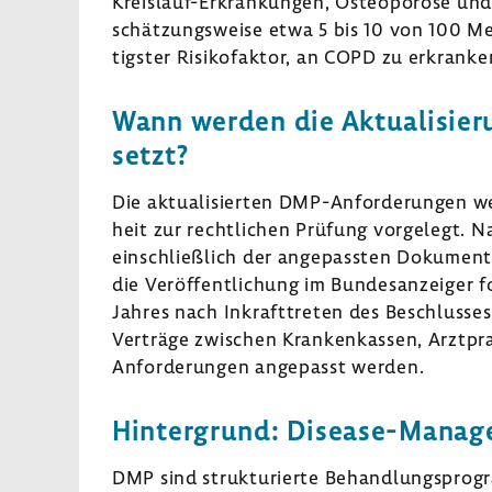
Kreislauf-Erkrankungen, Osteo­po­rose und
schät­zungs­weise etwa 5 bis 10 von 100 
tigster Risi­ko­faktor, an COPD zu erkranken
Wann werden die Aktua­li­sie­
setzt?
Die aktua­li­sierten DMP-​Anforderungen w
heit zur recht­li­chen Prüfung vorge­legt. N
einschließ­lich der ange­passten Doku­men­t
die Veröf­fent­li­chung im Bundes­an­zeiger 
Jahres nach Inkraft­treten des Beschluss
Verträge zwischen Kran­ken­kassen, Arzt­pr
Anfor­de­rungen ange­passt werden.
Hinter­grund: Disease-​Man
DMP sind struk­tu­rierte Behand­lungs­pr