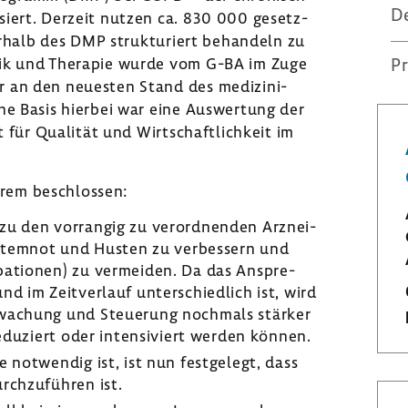
D
­siert. Derzeit nutzen ca. 830 000 gesetz­
er­halb des DMP struk­tu­riert behan­deln zu
stik und Therapie wurde vom G-BA im Zuge
Pr
r an den neuesten Stand des medi­zi­ni­
che Basis hierbei war eine Auswer­tung der
ut für Qualität und Wirt­schaft­lich­keit im
rem beschlossen:
 zu den vorrangig zu verord­nenden Arznei­
e Atemnot und Husten zu verbes­sern und
r­ba­tionen) zu vermeiden. Da das Anspre­
nd im Zeit­ver­lauf unter­schied­lich ist, wird
r­wa­chung und Steue­rung noch­mals stärker
edu­ziert oder inten­si­viert werden können.
 notwendig ist, ist nun fest­ge­legt, dass
ch­zu­führen ist.