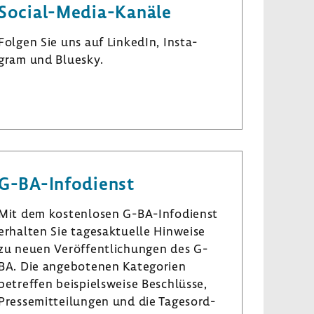
Social-​Media-Kanäle
Folgen Sie uns auf LinkedIn, Insta­
gram und Bluesky.
L
I
B
i
n
l
n
s
u
k
t
e
e
a
s
G-​BA-Infodienst
d
­
k
I
g
y
Mit dem kosten­losen G-​BA-Infodienst
n
r
erhalten Sie tages­ak­tu­elle Hinweise
a
zu neuen Veröf­fent­li­chungen des G-
m
BA. Die ange­bo­tenen Kate­go­rien
betreffen beispiels­weise Beschlüsse,
Pres­se­mit­tei­lungen und die Tages­ord­