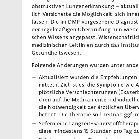
obstruktiven Lungen­er­kran­kung – aktua­li
lich Versi­cherte die Möglich­keit, sich inn
lassen. Die im DMP vorge­se­hene Diagno
der regel­mä­ßigen Über­prü­fung nun wiede
schen Wissens ange­passt. Wissen­schaft­li
medi­zi­ni­schen Leit­li­nien durch das Instit
Gesund­heits­wesen.
Folgende Ände­rungen wurden unter ande
Aktua­li­siert wurden die Empfeh­lungen
mit­teln. Ziel ist es, die Symptome wi
plötz­liche Verschlech­te­rungen (Exaze
chen auf die Medi­ka­mente indi­vi­duell u
die Notwen­dig­keit der ärzt­li­chen Übe
betont. Die Therapie soll zeitnah ggf. r
Sofern eine Langzeit-​Sauerstofftherapie
diese mindes­tens 15 Stunden pro Tag dur