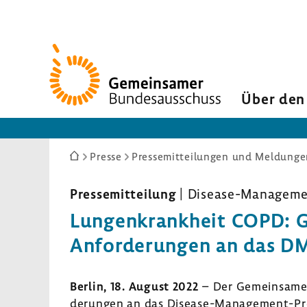
Zur
Startseite
Über den
Sie
Presse
Pressemitteilungen und Meldunge
sind
hier:
Pres­se­mit­tei­lung
| Disease-​Manage
Lungen­krank­heit COPD: G-
Anfor­de­rungen an das D
Berlin, 18. August 2022
– Der Gemein­same 
de­rungen an das Disease-​Management-Pr