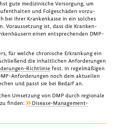
hst gute medi­zi­ni­sche Versor­gung, um
­auf­ent­halten und Folge­schäden vorzu­
h bei ihrer Kran­ken­kasse in ein solches
 Voraus­set­zung ist, dass die Kran­ken­
­ken­häu­sern einen entspre­chenden DMP-​
s, für welche chro­ni­sche Erkran­kung ein
lie­ßend die inhalt­li­chen Anfor­de­rungen
derungen-Richtlinie
fest. In regel­mä­ßigen
 DMP-​Anforderungen noch dem aktu­ellen
re­chen und passt sie bei Bedarf an.
i­schen Umset­zung von DMP durch regio­nale
 zu finden:
Disease-​Management-