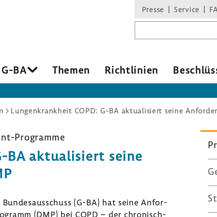
Presse
Service
F
Suchbegriff
 G-BA
Themen
Richt­li­nien
Beschlüs
n
Lungenkrankheit COPD: G-BA aktualisiert seine Anford
ment-Programme
Pr
BA aktua­li­siert seine
MP
Ge
St
Bundes­aus­schuss (G-BA) hat seine Anfor­
ogramm (DMP) bei COPD – der chronisch-​