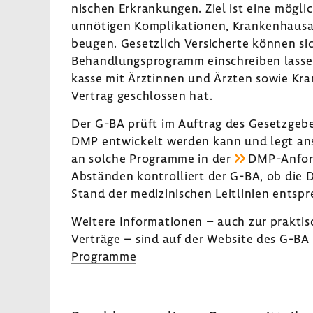
ni­schen Erkran­kungen. Ziel ist eine möglic
unnö­tigen Kompli­ka­tionen, Kran­ken­haus
beugen. Gesetz­lich Versi­cherte können sic
Behand­lungs­pro­gramm einschreiben lassen.
kasse mit Ärztinnen und Ärzten sowie Kran
Vertrag geschlossen hat.
Der G-BA prüft im Auftrag des Gesetz­ge­ber
DMP entwi­ckelt werden kann und legt ansch
an solche Programme in der
DMP-​Anfor
Abständen kontrol­liert der G-BA, ob die
Stand der medi­zi­ni­schen Leit­li­nien entsp
Weitere Infor­ma­tionen – auch zur prak­t
Verträge – sind auf der Website des G-BA
Programme