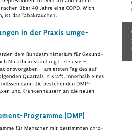
 Depres­sionen. In Deutsch­land haben
Menschen über 40 Jahre eine COPD. Wich­
, ist das Tabak­rau­chen.
rungen in der Praxis umge­
erden dem Bundes­mi­nis­te­rium für Gesund­
ach Nicht­be­an­stan­dung treten sie –
a­ti­ons­vor­gaben – am ersten Tag des auf
folgenden Quar­tals in Kraft. Inner­halb eines
es müssen dann die bestehenden DMP-​
axen und Kran­ken­häu­sern an die neuen
agement-Programme (DMP)
o­gramme für Menschen mit bestimmten chro­