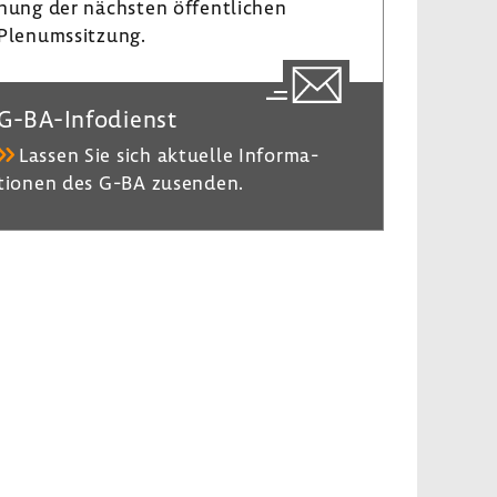
nung der nächsten öffent­li­chen
Plenumssit­zung.
G-​BA-Infodienst
Lassen Sie sich aktu­elle Infor­ma­
tionen des G-BA zusenden.