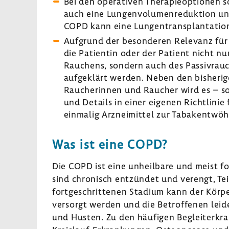
Bei den opera­tiven Thera­pie­op­tionen
auch eine Lungen­vo­lu­men­re­duk­tion u
COPD kann eine Lungen­trans­plan­ta­ti
Aufgrund der beson­deren Rele­vanz für 
die Pati­entin oder der Patient nicht n
Rauchens, sondern auch des Passiv­rau­
aufge­klärt werden. Neben den bishe­rige
Rauche­rinnen und Raucher wird es – so
und Details in einer eigenen Richt­linie
einmalig Arznei­mittel zur Taba­k­ent­w
Was ist eine COPD?
Die COPD ist eine unheil­bare und meist fo
sind chro­nisch entzündet und verengt, Tei
fort­ge­schrit­tenen Stadium kann der Körp
versorgt werden und die Betrof­fenen lei
und Husten. Zu den häufigen Begleit­er­kra