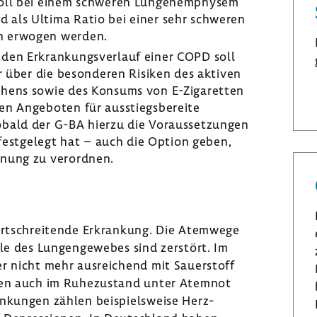
 soll bei einem schweren Lungen­em­physem
nd als Ultima Ratio bei einer sehr schweren
on erwogen werden.
den Erkran­kungs­ver­lauf einer COPD soll
ur über die beson­deren Risiken des aktiven
chens sowie des Konsums von E-​Zigaretten
n Ange­boten für ausstiegs­be­reite
bald der G-BA hierzu die Voraus­set­zungen
 fest­ge­legt hat – auch die Option geben,
öh­nung zu verordnen.
rt­schrei­tende Erkran­kung. Die Atem­wege
le des Lungen­ge­webes sind zerstört. Im
er nicht mehr ausrei­chend mit Sauer­stoff
den auch im Ruhe­zu­stand unter Atemnot
n­kungen zählen beispiels­weise Herz-​