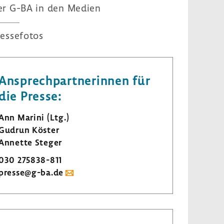
er G-BA in den Medien
es­se­fotos
Ansprech­part­ne­rinnen für
die Presse:
Ann Marini (Ltg.)
Gudrun Köster
Annette Steger
030 275838-​811
presse@g-ba.de