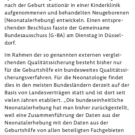
nach der Geburt stationär in einer Kinder­klinik
aufge­nom­menen und behan­delten Neuge­bo­renen
(Neona­tal­erhe­bung) entwi­ckeln. Einen entspre­
chenden Beschluss fasste der Gemein­same
Bundes­aus­schuss (G-BA) am Dienstag in Düssel­
dorf.
Im Rahmen der so genannten externen verglei­
chenden Quali­täts­si­che­rung besteht bisher nur
für die Geburts­hilfe ein bundes­weites Quali­täts­si­
che­rungs­ver­fahren. Für die Neona­to­logie findet
dies in den meisten Bundes­län­dern derzeit auf der
Basis von Landes­ver­trägen statt und ist dort seit
vielen Jahren etabliert. „Die bundes­ein­heit­liche
Neona­tal­erhe­bung hat man bisher zurück­ge­stellt,
weil eine Zusam­men­füh­rung der Daten aus der
Neona­tal­erhe­bung mit den Daten aus der
Geburts­hilfe von allen betei­ligten Fach­ge­bieten