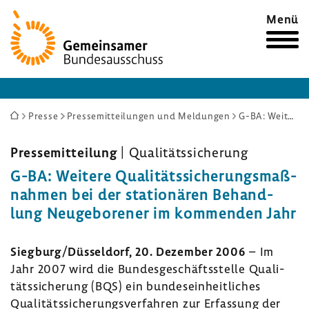
Zur
Menü
Startseite
Sie
Presse
Pressemitteilungen und Meldungen
G-BA: Weitere Qualitätssicherungsmaßnahmen bei der stationären Behandlung Neugeborener im kommenden Jahr
sind
hier:
Pres­se­mit­tei­lung
| Quali­täts­si­che­rung
G-BA: Weitere Quali­täts­si­che­rungs­maß­
nahmen bei der statio­nären Behand­
lung Neuge­bo­rener im kommenden Jahr
Sieg­burg/Düssel­dorf, 20. Dezember 2006
– Im
Jahr 2007 wird die Bundes­ge­schäfts­stelle Quali­
täts­si­che­rung (BQS) ein bundes­ein­heit­li­ches
Quali­täts­si­che­rungs­ver­fahren zur Erfas­sung der