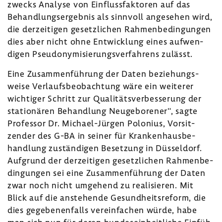
zwecks Analyse von Einfluss­fak­toren auf das
Behand­lungs­er­gebnis als sinn­voll ange­sehen wird,
die derzei­tigen gesetz­li­chen Rahmen­be­din­gungen
dies aber nicht ohne Entwick­lung eines aufwen­
digen Pseud­ony­mi­sie­rungs­ver­fah­rens zulässt.
Eine Zusam­men­füh­rung der Daten bezie­hungs­
weise Verlaufs­be­ob­ach­tung wäre ein weiterer
wich­tiger Schritt zur Quali­täts­ver­bes­se­rung der
statio­nären Behand­lung Neuge­bo­rener“, sagte
Professor Dr. Michael-​Jürgen Polo­nius, Vorsit­
zender des G-BA in seiner für Kran­ken­haus­be­
hand­lung zustän­digen Beset­zung in Düssel­dorf.
Aufgrund der derzei­tigen gesetz­li­chen Rahmen­be­
din­gungen sei eine Zusam­men­füh­rung der Daten
zwar noch nicht umge­hend zu reali­sieren. Mit
Blick auf die anste­hende Gesund­heits­re­form, die
dies gege­be­nen­falls verein­fa­chen würde, habe