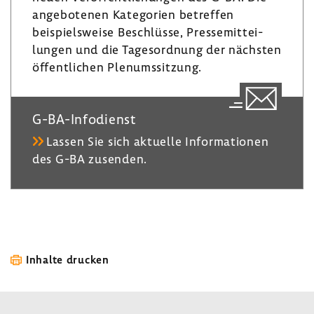
m
ange­bo­tenen Kate­go­rien betreffen
beispiels­weise Beschlüsse, Pres­se­mit­tei­
lungen und die Tages­ord­nung der nächsten
öffent­li­chen Plenumssit­zung.
G-​BA-Infodienst
Lassen Sie sich aktu­elle Infor­ma­tionen
des G-BA zusenden.
Inhalte drucken