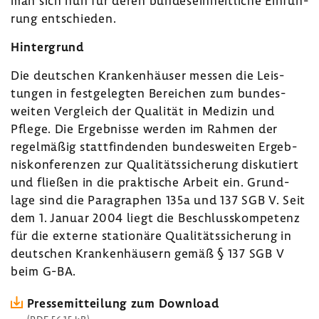
man sich nun für deren bundes­ein­heit­liche Einfüh­
rung entschieden.
Hinter­grund
Die deut­schen Kran­ken­häuser messen die Leis­
tungen in fest­ge­legten Berei­chen zum bundes­
weiten Vergleich der Qualität in Medizin und
Pflege. Die Ergeb­nisse werden im Rahmen der
regel­mäßig statt­fin­denden bundes­weiten Ergeb­
nis­kon­fe­renzen zur Quali­täts­si­che­rung disku­tiert
und fließen in die prak­ti­sche Arbeit ein. Grund­
lage sind die Para­gra­phen 135a und 137 SGB V. Seit
dem 1. Januar 2004 liegt die Beschluss­kom­pe­tenz
für die externe statio­näre Quali­täts­si­che­rung in
deut­schen Kran­ken­häu­sern gemäß § 137 SGB V
beim G-BA.
Pres­se­mit­tei­lung zum Down­load