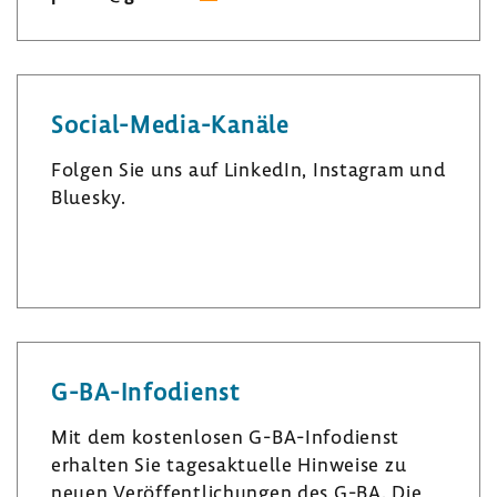
Social-​Media-Kanäle
Folgen Sie uns auf LinkedIn, Insta­gram und
Bluesky.
L
I
B
i
n
l
n
s
u
k
t
e
e
a
s
G-​BA-Infodienst
d
­
k
I
g
y
Mit dem kosten­losen G-​BA-Infodienst
n
r
erhalten Sie tages­ak­tu­elle Hinweise zu
a
neuen Veröf­fent­li­chungen des G-BA. Die