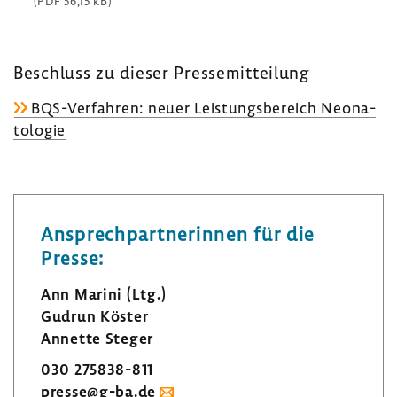
(PDF 56,15 kB)
Beschluss zu dieser Pres­se­mit­tei­lung
BQS-​Verfahren: neuer Leis­tungs­be­reich Neona­
to­logie
Ansprech­part­ne­rinnen für die
Presse:
Ann Marini (Ltg.)
Gudrun Köster
Annette Steger
030 275838-​811
presse@g-ba.de