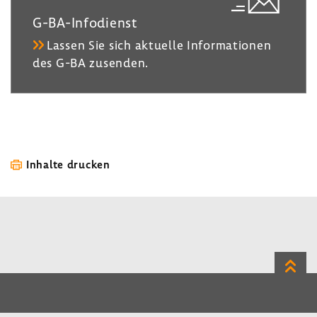
G-​BA-Infodienst
Lassen Sie sich aktu­elle Infor­ma­tionen
des G-BA zusenden.
Inhalte drucken
Zum
Seite
LinkedIn
Instagram
Bluesky