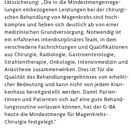
täts­si­che­rung: „Die in die Mindest­men­gen­re­ge­
lungen einbe­zo­genen Leis­tungen bei der chir­ur­gi­
schen Behand­lung von Magen­krebs sind hoch­
kom­plex und heben sich deut­lich ab von einer
medi­zi­ni­schen Grund­ver­sor­gung. Notwendig ist
ein erfah­renes inter­dis­zi­pli­näres Team, in dem
verschie­dene Fach­rich­tungen und Quali­fi­ka­tionen
aus Chir­urgie, Radio­logie, Gastro­en­te­ro­logie,
Strah­len­the­rapie, Onko­logie, Inten­siv­me­dizin und
Anäs­thesie zusam­men­wirken. Dies ist für die
Qualität des Behand­lungs­er­geb­nisses von erheb­li­
cher Bedeu­tung und kann nicht von jedem Kran­
ken­haus bereit­ge­stellt werden. Damit Pati­en­
tinnen und Pati­enten sich auf eine gute Behand­
lungs­rou­tine verlassen können, hat der G-BA
heute die Mindest­menge für Magenkrebs-​
Chirurgie fest­ge­legt.“