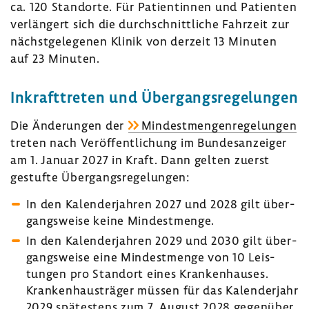
ca. 120 Stand­orte. Für Pati­en­tinnen und Pati­enten
verlän­gert sich die durch­schnitt­liche Fahr­zeit zur
nächst­ge­le­genen Klinik von derzeit 13 Minuten
auf 23 Minuten.
Inkraft­treten und Über­gangs­re­ge­lungen
Die Ände­rungen der
Mindest­men­gen­re­ge­lungen
treten nach Veröf­fent­li­chung im Bundes­an­zeiger
am 1. Januar 2027 in Kraft. Dann gelten zuerst
gestufte Über­gangs­re­ge­lungen:
In den Kalen­der­jahren 2027 und 2028 gilt über­
gangs­weise keine Mindest­menge.
In den Kalen­der­jahren 2029 und 2030 gilt über­
gangs­weise eine Mindest­menge von 10 Leis­
tungen pro Standort eines Kran­ken­hauses.
Kran­ken­haus­träger müssen für das Kalen­der­jahr
2029 spätes­tens zum 7. August 2028 gegen­über