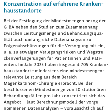
Konzen­tra­tion auf erfah­rene Kran­ken­
haus­stand­orte
Bei der Fest­le­gung der Mindest­mengen bezog der
G-BA neben den Studien zum Zusam­men­hang
zwischen Leis­tungs­menge und Behand­lungs­qua­
lität auch umfang­reiche Daten­ana­lysen zu
Folgen­ab­schät­zungen für die Versor­gung mit ein,
u. a. zu etwaigen Verle­gungs­ri­siken und Wegstre­
cken­ver­län­ge­rungen für Pati­en­tinnen und Pati­
enten. Im Jahr 2023 haben insge­samt 705 Kran­ken­
haus­stand­orte mindes­tens eine mindest­men­gen­
re­le­vante Leis­tung aus dem Bereich
Magenkarzinom-​Chirurgie erbracht. Bei der
beschlos­senen Mindest­menge von 20 statio­nären
Behand­lungs­fällen pro Jahr konzen­triert sich das
Angebot – laut Berech­nungs­mo­dell der vorge­
nom­menen Daten­ana­lysen – voraus­sicht­lich auf