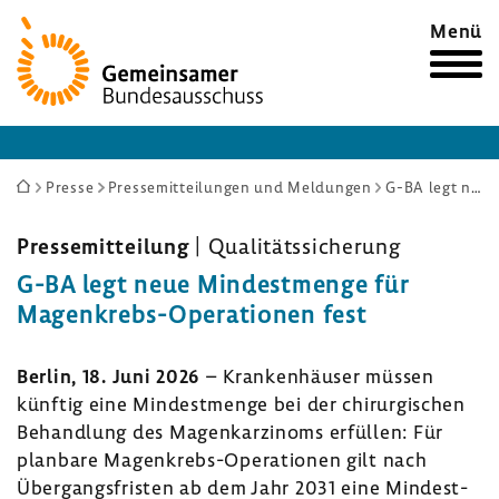
Zur
Menü
Startseite
Sie
Presse
Pressemitteilungen und Meldungen
G-BA legt neue Mindestmenge für Magenkrebs-Operationen fest
sind
hier:
Pres­se­mit­tei­lung
| Quali­täts­si­che­rung
G-BA legt neue Mindest­menge für
Magenkrebs-​Operationen fest
Berlin, 18. Juni 2026
– Kran­ken­häuser müssen
künftig eine Mindest­menge bei der chir­ur­gi­schen
Behand­lung des Magen­kar­zi­noms erfüllen: Für
plan­bare Magenkrebs-​Operationen gilt nach
Über­gangs­fristen ab dem Jahr 2031 eine Mindest­