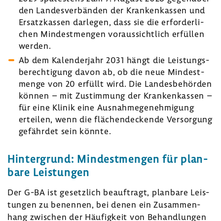
den Landes­ver­bänden der Kran­ken­kassen und
Ersatz­kassen darlegen, dass sie die erfor­der­li­
chen Mindest­mengen voraus­sicht­lich erfüllen
werden.
Ab dem Kalen­der­jahr 2031 hängt die Leis­tungs­
be­rech­ti­gung davon ab, ob die neue Mindest­
menge von 20 erfüllt wird. Die Landes­be­hörden
können – mit Zustim­mung der Kran­ken­kassen –
für eine Klinik eine Ausnah­me­ge­neh­mi­gung
erteilen, wenn die flächen­de­ckende Versor­gung
gefährdet sein könnte.
Hinter­grund: Mindest­mengen für plan­
bare Leis­tungen
Der G-BA ist gesetz­lich beauf­tragt, plan­bare Leis­
tungen zu benennen, bei denen ein Zusam­men­
hang zwischen der Häufig­keit von Behand­lungen