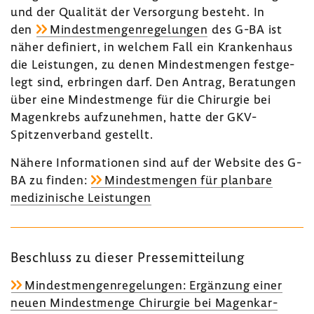
und der Qualität der Versor­gung besteht. In
den
Mindest­men­gen­re­ge­lungen
des G-BA ist
näher defi­niert, in welchem Fall ein Kran­ken­haus
die Leis­tungen, zu denen Mindest­mengen fest­ge­
legt sind, erbringen darf. Den Antrag, Bera­tungen
über eine Mindest­menge für die Chir­urgie bei
Magen­krebs aufzu­nehmen, hatte der GKV-​
Spitzenverband gestellt.
Nähere Infor­ma­tionen sind auf der Website des G-
BA zu finden:
Mindest­mengen für plan­bare
medi­zi­ni­sche Leis­tungen
Beschluss zu dieser Pres­se­mit­tei­lung
Mindest­men­gen­re­ge­lungen: Ergän­zung einer
neuen Mindest­menge Chir­urgie bei Magen­kar­