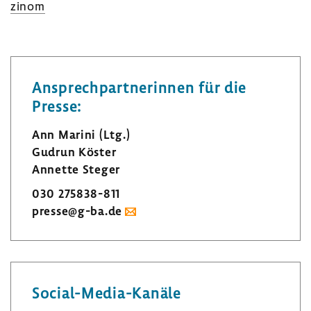
zinom
Ansprech­part­ne­rinnen für die
Presse:
Ann Marini (Ltg.)
Gudrun Köster
Annette Steger
030 275838-​811
presse@g-ba.de
Social-​Media-Kanäle