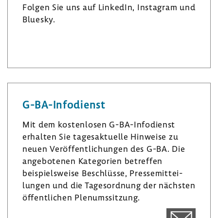
Folgen Sie uns auf LinkedIn, Insta­gram und
Bluesky.
L
I
B
i
n
l
n
s
u
k
t
e
e
a
s
G-​BA-Infodienst
d
­
k
I
g
y
Mit dem kosten­losen G-​BA-Infodienst
n
r
erhalten Sie tages­ak­tu­elle Hinweise zu
a
neuen Veröf­fent­li­chungen des G-BA. Die
m
ange­bo­tenen Kate­go­rien betreffen
beispiels­weise Beschlüsse, Pres­se­mit­tei­
lungen und die Tages­ord­nung der nächsten
öffent­li­chen Plenumssit­zung.