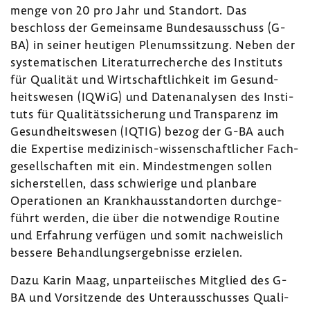
menge von 20 pro Jahr und Standort. Das
beschloss der Gemein­same Bundes­aus­schuss (G-
BA) in seiner heutigen Plenumssit­zung. Neben der
syste­ma­ti­schen Lite­ra­tur­re­cherche des Insti­tuts
für Qualität und Wirt­schaft­lich­keit im Gesund­
heits­wesen (IQWiG) und Daten­ana­lysen des Insti­
tuts für Quali­täts­si­che­rung und Trans­pa­renz im
Gesund­heits­wesen (IQTIG) bezog der G-BA auch
die Exper­tise medizinisch-​wissenschaftlicher Fach­
ge­sell­schaften mit ein. Mindest­mengen sollen
sicher­stellen, dass schwie­rige und plan­bare
Opera­tionen an Krank­haus­stand­orten durch­ge­
führt werden, die über die notwen­dige Routine
und Erfah­rung verfügen und somit nach­weis­lich
bessere Behand­lungs­er­geb­nisse erzielen.
Dazu Karin Maag, unpar­tei­isches Mitglied des G-
BA und Vorsit­zende des Unter­aus­schusses Quali­