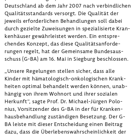
Deutsch­land ab dem Jahr 2007 nach verbind­li­chen
Quali­täts­stan­dards versorgt. Die Qualität der
jeweils erfor­der­li­chen Behand­lungen soll dabei
durch gezielte Zuwei­sungen in spezia­li­sierte Kran­
ken­häuser gewähr­leistet werden. Ein entspre­
chendes Konzept, das diese Quali­täts­an­for­de­
rungen regelt, hat der Gemein­same Bundes­aus­
schuss (G-BA) am 16. Mai in Sieg­burg beschlossen.
„Unsere Rege­lungen stellen sicher, dass alle
Kinder mit hämatologisch-​onkologischen Krank­
heiten optimal behan­delt werden können, unab­
hängig von ihrem Wohnort und ihrer sozialen
Herkunft“, sagte Prof. Dr. Michael-​Jürgen Polo­
nius, Vorsit­zender des G-BA in der für Kran­ken­
haus­be­hand­lung zustän­digen Beset­zung. Der G-
BA leiste mit dieser Entschei­dung einen Beitrag
dazu, dass die Über­le­bens­wahr­schein­lich­keit der