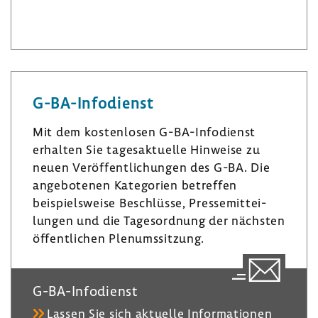
L
I
B
i
n
l
n
s
u
k
t
e
e
a
s
G-​BA-Infodienst
d
­
k
I
g
y
Mit dem kosten­losen G-​BA-Infodienst
n
r
erhalten Sie tages­ak­tu­elle Hinweise zu
a
neuen Veröf­fent­li­chungen des G-BA. Die
m
ange­bo­tenen Kate­go­rien betreffen
beispiels­weise Beschlüsse, Pres­se­mit­tei­
lungen und die Tages­ord­nung der nächsten
öffent­li­chen Plenumssit­zung.
G-​BA-Infodienst
Lassen Sie sich aktu­elle Infor­ma­tionen