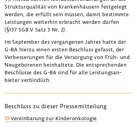
Struk­tur­qua­lität von Kran­ken­häu­sern fest­ge­legt
werden, die erfüllt sein müssen, damit bestimmte
Leis­tungen weiterhin erbracht werden dürfen
(§137 SGB V Satz 3 Nr. 2).
Im September des vergan­genen Jahres hatte der
G-BA hierzu einen ersten Beschluss gefasst, der
Verbes­se­rungen für die Versor­gung von Früh- und
Neuge­bo­renen beinhal­tete. Die entspre­chenden
Beschlüsse des G-BA sind für alle Leis­tungs­an­
bieter verbind­lich.
Beschluss zu dieser Pres­se­mit­tei­lung
Verein­ba­rung zur Kinderon­ko­logie