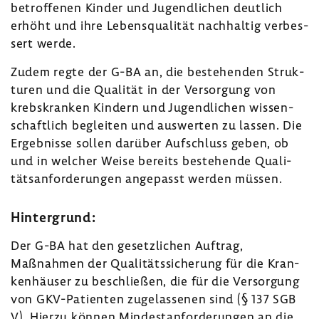
betrof­fenen Kinder und Jugend­li­chen deut­lich
erhöht und ihre Lebens­qua­lität nach­haltig verbes­
sert werde.
Zudem regte der G-BA an, die bestehenden Struk­
turen und die Qualität in der Versor­gung von
krebs­kranken Kindern und Jugend­li­chen wissen­
schaft­lich begleiten und auswerten zu lassen. Die
Ergeb­nisse sollen darüber Aufschluss geben, ob
und in welcher Weise bereits bestehende Quali­
täts­an­for­de­rungen ange­passt werden müssen.
Hinter­grund:
Der G-BA hat den gesetz­li­chen Auftrag,
Maßnahmen der Quali­täts­si­che­rung für die Kran­
ken­häuser zu beschließen, die für die Versor­gung
von GKV-​Patienten zuge­las­senen sind (§ 137 SGB
V). Hierzu können Mindest­an­for­de­rungen an die