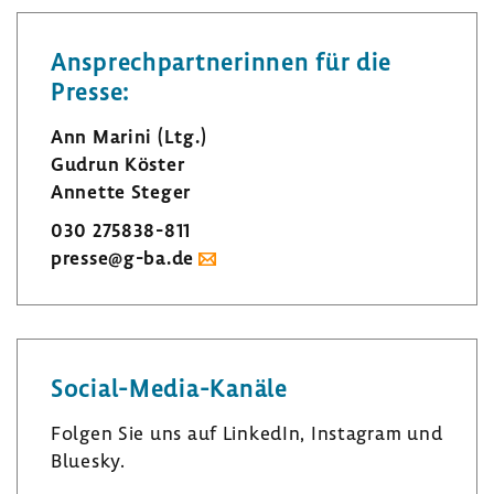
Ansprech­part­ne­rinnen für die
Presse:
Ann Marini (Ltg.)
Gudrun Köster
Annette Steger
030 275838-​811
presse@g-ba.de
Social-​Media-Kanäle
Folgen Sie uns auf LinkedIn, Insta­gram und
Bluesky.