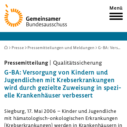
Zur
Menü
Startseite
Sie
Presse
Pressemitteilungen und Meldungen
G-BA: Versorgung von Kindern und Jugendlichen mit Krebserkrankungen wird durch gezielte Zuweisung in spezielle Krankenhäuser verbessert
sind
hier:
Pres­se­mit­tei­lung
| Quali­täts­si­che­rung
G-BA: Versor­gung von Kindern und
Jugend­li­chen mit Krebs­er­kran­kungen
wird durch gezielte Zuwei­sung in spezi­
elle Kran­ken­häuser verbes­sert
Sieg­burg, 17. Mai 2006 – Kinder und Jugend­liche
mit hämatologisch-​onkologischen Erkran­kungen
(Krebs­er­kran­kungen) werden in Kran­ken­häu­sern in