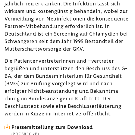
jähr­lich neu erkranken. Die Infek­tion lässt sich
wirksam und kosten­günstig behan­deln, wobei zur
Vermei­dung von Neuin­fek­tionen die konse­quente
Partner-​Mitbehandlung erfor­der­lich ist. In
Deutsch­land ist ein Scree­ning auf Chla­my­dien bei
Schwan­geren seit dem Jahr 1995 Bestand­teil der
Mutter­schafts­vor­sorge der GKV.
Die Pati­en­ten­ver­tre­te­rinnen und –vertreter
begrüßen und unter­stützen den Beschluss des G-
BA, der dem Bundes­mi­nis­te­rium für Gesund­heit
(BMG) zur Prüfung vorge­legt wird und nach
erfolgter Nicht­be­an­stan­dung und Bekannt­ma­
chung im Bundes­an­zeiger in Kraft tritt. Der
Beschluss­text sowie eine Beschluss­erläu­te­rung
werden in Kürze im Internet veröf­fent­licht.
Pres­se­mit­tei­lung zum Down­load
(PDF 58,10 kB)