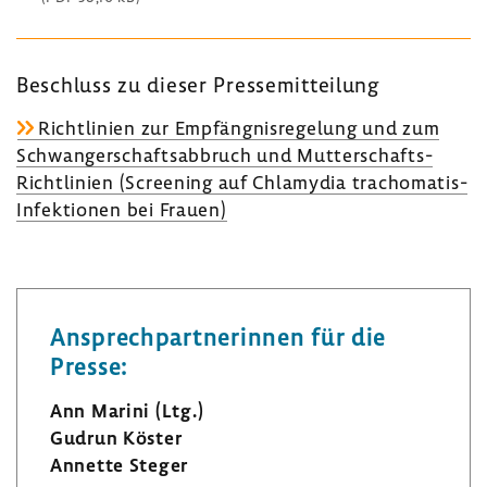
Beschluss zu dieser Pres­se­mit­tei­lung
Richt­li­nien zur Empfäng­nis­re­ge­lung und zum
Schwan­ger­schafts­ab­bruch und Mutterschafts-​
Richtlinien (Scree­ning auf Chla­mydia trachomatis-​
Infektionen bei Frauen)
Ansprech­part­ne­rinnen für die
Presse:
Ann Marini (Ltg.)
Gudrun Köster
Annette Steger