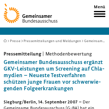
Zur
Menü
Startseite
Sie
Presse
Pressemitteilungen und Meldungen
Gemeinsamer Bundesausschuss ergänzt GKV-Leistungen um Screening auf Chlamydien – Neueste Testverfahren schützen junge Frauen vor schwerwiegenden Folgeerkrankungen
sind
hier:
Pres­se­mit­tei­lung
| Metho­den­be­wer­tung
Gemein­samer Bundes­aus­schuss ergänzt
GKV-​Leistungen um Scree­ning auf Chla­
my­dien – Neueste Test­ver­fahren
schützen junge Frauen vor schwer­wie­
genden Folge­er­kran­kungen
Sieg­burg/Berlin, 14. September 2007
–
Der
Gemein­same Bundes­aus­schuss (G-BA) hat ein