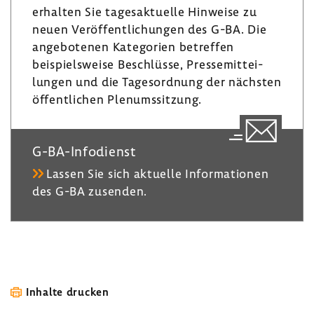
n
r
erhalten Sie tages­ak­tu­elle Hinweise zu
a
neuen Veröf­fent­li­chungen des G-BA. Die
m
ange­bo­tenen Kate­go­rien betreffen
beispiels­weise Beschlüsse, Pres­se­mit­tei­
lungen und die Tages­ord­nung der nächsten
öffent­li­chen Plenumssit­zung.
G-​BA-Infodienst
Lassen Sie sich aktu­elle Infor­ma­tionen
des G-BA zusenden.
Inhalte drucken