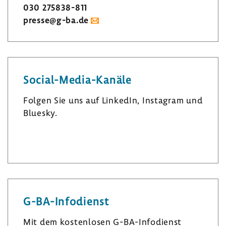
030 275838-​811
presse@g-ba.de
Social-​Media-Kanäle
Folgen Sie uns auf LinkedIn, Insta­gram und
Bluesky.
L
I
B
i
n
l
n
s
u
k
t
e
e
a
s
G-​BA-Infodienst
d
­
k
I
g
y
Mit dem kosten­losen G-​BA-Infodienst