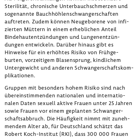
Steri­lität, chro­ni­sche Unter­bauch­schmerzen und
soge­nannte Bauch­höh­len­schwan­ger­schaften
auftreten. Zudem können Neuge­bo­rene von infi­
zierten Müttern in einem erheb­li­chen Anteil
Binde­haut­ent­zün­dungen und Lungen­ent­zün­
dungen entwi­ckeln. Darüber hinaus gibt es
Hinweise für ein erhöhtes Risiko von Früh­ge­
burten, vorzei­tigem Blasen­sprung, kind­li­chem
Unter­ge­wicht und anderen Schwan­ger­schafts­kom­
pli­ka­tionen.
Gruppen mit beson­ders hohem Risiko sind nach
über­ein­stim­menden natio­nalen und inter­na­tio­
nalen Daten sexuell aktive Frauen unter 25 Jahren
sowie Frauen vor einem geplanten Schwan­ger­
schafts­ab­bruch. Die Häufig­keit nimmt mit zuneh­
mendem Alter ab, für Deutsch­land schätzt das
Robert Koch-​Institut (RKI), dass 300 000 Frauen