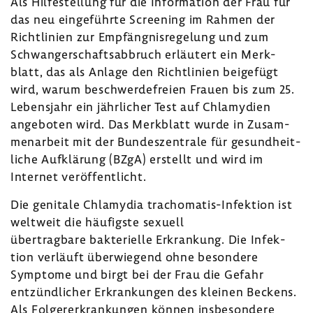
Als Hilfe­stel­lung für die Infor­ma­tion der Frau für
das neu einge­führte Scree­ning im Rahmen der
Richt­li­nien zur Empfäng­nis­re­ge­lung und zum
Schwan­ger­schafts­ab­bruch erläu­tert ein Merk­
blatt, das als Anlage den Richt­li­nien beigefügt
wird, warum beschwer­de­freien Frauen bis zum 25.
Lebens­jahr ein jähr­li­cher Test auf Chla­my­dien
ange­boten wird. Das Merk­blatt wurde in Zusam­
men­ar­beit mit der Bundes­zen­trale für gesund­heit­
liche Aufklä­rung (BZgA) erstellt und wird im
Internet veröf­fent­licht.
Die geni­tale Chla­mydia trachomatis-​Infektion ist
welt­weit die häufigste sexuell
über­trag­bare bakte­ri­elle Erkran­kung. Die Infek­
tion verläuft über­wie­gend ohne beson­dere
Symptome und birgt bei der Frau die Gefahr
entzünd­li­cher Erkran­kungen des kleinen Beckens.
Als Folger­er­kran­kungen können insbe­son­dere