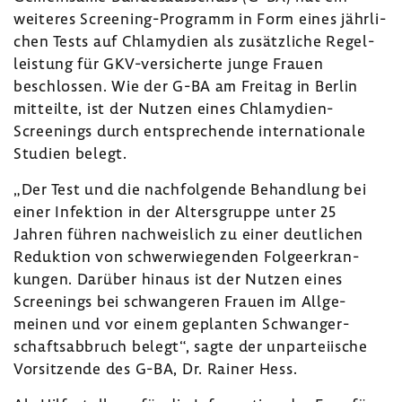
weiteres Screening-​Programm in Form eines jähr­li­
chen Tests auf Chla­my­dien als zusätz­liche Regel­
leis­tung für GKV-​versicherte junge Frauen
beschlossen. Wie der G-BA am Freitag in Berlin
mitteilte, ist der Nutzen eines Chlamydien-​
Screenings durch entspre­chende inter­na­tio­nale
Studien belegt.
„Der Test und die nach­fol­gende Behand­lung bei
einer Infek­tion in der Alters­gruppe unter 25
Jahren führen nach­weis­lich zu einer deut­li­chen
Reduk­tion von schwer­wie­genden Folge­er­kran­
kungen. Darüber hinaus ist der Nutzen eines
Scree­nings bei schwan­geren Frauen im Allge­
meinen und vor einem geplanten Schwan­ger­
schafts­ab­bruch belegt“, sagte der unpar­tei­ische
Vorsit­zende des G-BA, Dr. Rainer Hess.