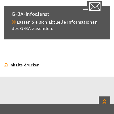
G-​BA-Infodienst
Lassen Sie sich aktu­elle Infor­ma­tionen
des G-BA zusenden.
Inhalte drucken
Zum
Seite
LinkedIn
Instagram
Bluesky