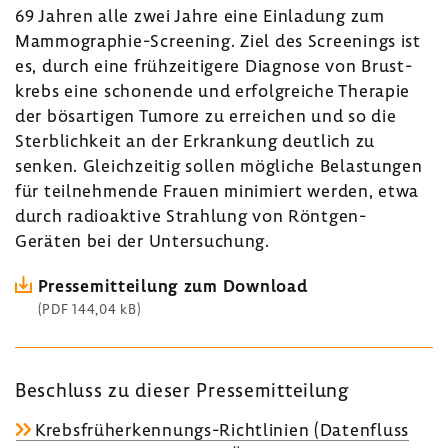
69 Jahren alle zwei Jahre eine Einla­dung zum
Mammographie-​Screening. Ziel des Scree­nings ist
es, durch eine früh­zei­ti­gere Diagnose von Brust­
krebs eine scho­nende und erfolg­reiche Therapie
der bösar­tigen Tumore zu errei­chen und so die
Sterb­lich­keit an der Erkran­kung deut­lich zu
senken. Gleich­zeitig sollen mögliche Belas­tungen
für teil­neh­mende Frauen mini­miert werden, etwa
durch radio­ak­tive Strah­lung von Röntgen-​
Geräten bei der Unter­su­chung.
Pres­se­mit­tei­lung zum Down­load
(PDF 144,04 kB)
Beschluss zu dieser Pres­se­mit­tei­lung
Krebsfrüherkennungs-​Richtlinien (Daten­fluss