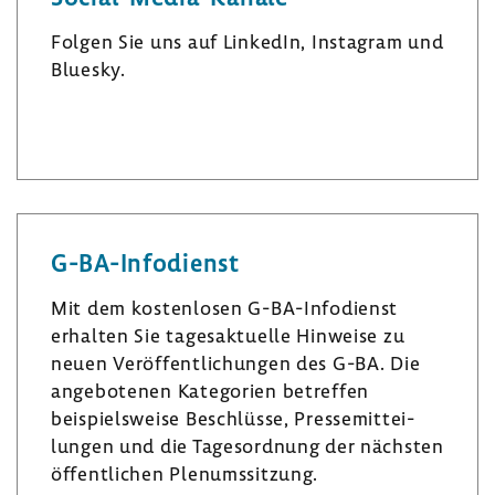
Folgen Sie uns auf LinkedIn, Insta­gram und
Bluesky.
L
I
B
i
n
l
n
s
u
k
t
e
e
a
s
G-​BA-Infodienst
d
­
k
I
g
y
Mit dem kosten­losen G-​BA-Infodienst
n
r
erhalten Sie tages­ak­tu­elle Hinweise zu
a
neuen Veröf­fent­li­chungen des G-BA. Die
m
ange­bo­tenen Kate­go­rien betreffen
beispiels­weise Beschlüsse, Pres­se­mit­tei­
lungen und die Tages­ord­nung der nächsten
öffent­li­chen Plenumssit­zung.