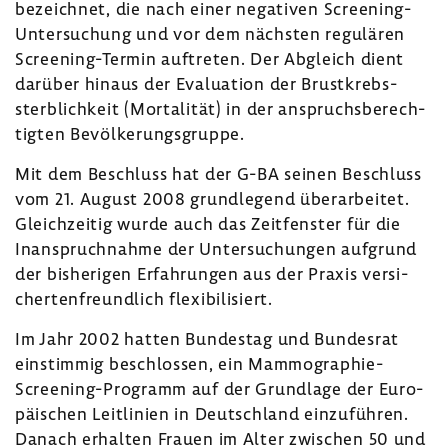
bezeichnet, die nach einer nega­tiven Screening-​
Untersuchung und vor dem nächsten regu­lären
Screening-​Termin auftreten. Der Abgleich dient
darüber hinaus der Evalua­tion der Brust­krebs­
sterb­lich­keit (Morta­lität) in der anspruchs­be­rech­
tigten Bevöl­ke­rungs­gruppe.
Mit dem Beschluss hat der G-BA seinen Beschluss
vom 21. August 2008 grund­le­gend über­ar­beitet.
Gleich­zeitig wurde auch das Zeit­fenster für die
Inan­spruch­nahme der Unter­su­chungen aufgrund
der bishe­rigen Erfah­rungen aus der Praxis versi­
cher­ten­freund­lich flexi­bi­li­siert.
Im Jahr 2002 hatten Bundestag und Bundesrat
einstimmig beschlossen, ein Mammographie-​
Screening-Programm auf der Grund­lage der Euro­
päi­schen Leit­li­nien in Deutsch­land einzu­führen.
Danach erhalten Frauen im Alter zwischen 50 und