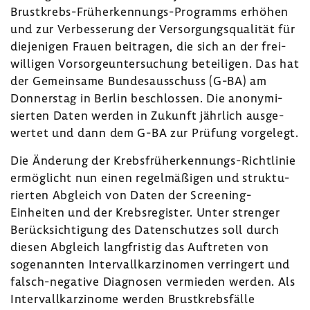
Brustkrebs-​Früherkennungs-Programms erhöhen
und zur Verbes­se­rung der Versor­gungs­qua­lität für
dieje­nigen Frauen beitragen, die sich an der frei­
wil­ligen Vorsor­ge­un­ter­su­chung betei­ligen. Das hat
der Gemein­same Bundes­aus­schuss (G-BA) am
Donnerstag in Berlin beschlossen. Die anony­mi­
sierten Daten werden in Zukunft jähr­lich ausge­
wertet und dann dem G-BA zur Prüfung vorge­legt.
Die Ände­rung der Krebsfrüherkennungs-​Richtlinie
ermög­licht nun einen regel­mä­ßigen und struk­tu­
rierten Abgleich von Daten der Screening-​
Einheiten und der Krebs­re­gister. Unter strenger
Berück­sich­ti­gung des Daten­schutzes soll durch
diesen Abgleich lang­fristig das Auftreten von
soge­nannten Inter­vall­kar­zi­nomen verrin­gert und
falsch-​negative Diagnosen vermieden werden. Als
Inter­vall­kar­zi­nome werden Brust­krebs­fälle