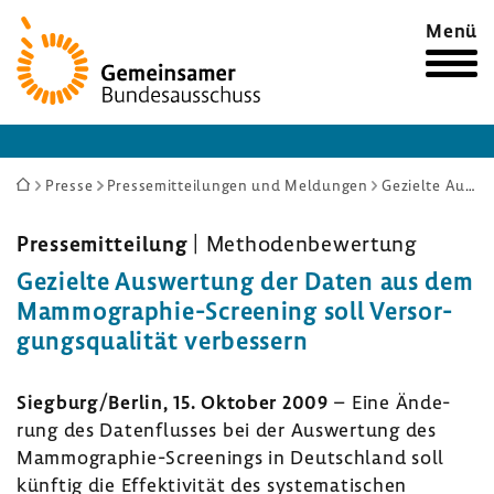
Zur
Menü
Startseite
Sie
Presse
Pressemitteilungen und Meldungen
Gezielte Auswertung der Daten aus dem Mammographie-Screening soll Versorgungsqualität verbessern
sind
hier:
Pres­se­mit­tei­lung
| Metho­den­be­wer­tung
Gezielte Auswer­tung der Daten aus dem
Mammographie-​Screening soll Versor­
gungs­qua­lität verbes­sern
Sieg­burg/Berlin, 15. Oktober 2009
– Eine Ände­
rung des Daten­flusses bei der Auswer­tung des
Mammographie-​Screenings in Deutsch­land soll
künftig die Effek­ti­vität des syste­ma­ti­schen