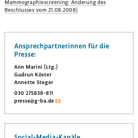
Mammo­gra­phie­scree­ning: Ände­rung des
Beschlusses vom 21.08.2008)
Ansprech­part­ne­rinnen für die
Presse:
Ann Marini (Ltg.)
Gudrun Köster
Annette Steger
030 275838-​811
presse@g-ba.de
Social-​Media-Kanäle