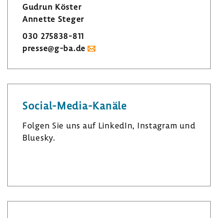
Gudrun Köster
Annette Steger
030 275838-​811
presse@g-ba.de
Social-​Media-Kanäle
Folgen Sie uns auf LinkedIn, Insta­gram und
Bluesky.
L
I
B
i
n
l
n
s
u
k
t
e
e
a
s