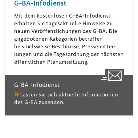
G-​BA-Infodienst
d
­
k
I
g
y
Mit dem kosten­losen G-​BA-Infodienst
n
r
erhalten Sie tages­ak­tu­elle Hinweise zu
a
neuen Veröf­fent­li­chungen des G-BA. Die
m
ange­bo­tenen Kate­go­rien betreffen
beispiels­weise Beschlüsse, Pres­se­mit­tei­
lungen und die Tages­ord­nung der nächsten
öffent­li­chen Plenumssit­zung.
G-​BA-Infodienst
Lassen Sie sich aktu­elle Infor­ma­tionen
des G-BA zusenden.