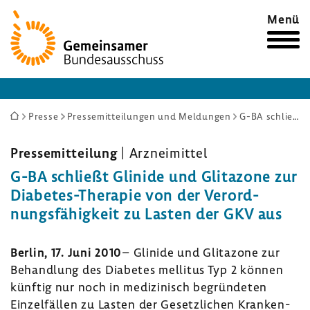
Zur
Menü
Startseite
Sie
Presse
Pressemitteilungen und Meldungen
G-BA schließt Glinide und Glitazone zur Diabetes-Therapie von der Verordnungsfähigkeit zu Lasten der GKV aus
sind
hier:
Pres­se­mit­tei­lung
| Arznei­mittel
G-BA schließt Glinide und Glita­zone zur
Diabetes-​Therapie von der Verord­
nungs­fä­hig­keit zu Lasten der GKV aus
Berlin, 17. Juni 2010
– Glinide und Glita­zone zur
Behand­lung des Diabetes mellitus Typ 2 können
künftig nur noch in medi­zi­nisch begrün­deten
Einzel­fällen zu Lasten der Gesetz­li­chen Kran­ken­