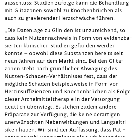
aus­schluss: Studien zufolge kann die Behand­lung
mit Glita­zonen sowohl zu Knochen­brü­chen als
auch zu gravie­render Herz­schwäche führen.
„Die Daten­lage zu Glin­iden ist unzu­rei­chend, so
dass kein Nutzen­nach­weis in Form von evidenz­ba­
sierten klini­schen Studien gefunden werden
konnte – obwohl diese Substanzen bereits seit
neun Jahren auf dem Markt sind. Bei den Glita­
zonen steht nach gründ­li­cher Abwä­gung des
Nutzen-​Schaden-Verhältnisses fest, dass der
mögliche Schaden beispiels­weise in Form von
Herz­in­suf­fi­zi­enzen und Knochen­brü­chen als Folge
dieser Arznei­mit­tel­the­rapie in der Versor­gung
deut­lich über­wiegt. Es stehen zudem andere
Präpa­rate zur Verfü­gung, die keine derar­tigen
uner­wünschten Neben­wir­kungen und Lang­zeit­ri­
siken haben. Wir sind der Auffas­sung, dass Pati­