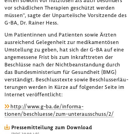
enten sowohl vor nutz­losen als auch beson­ders
vor schäd­li­chen Thera­pien geschützt werden
müssen“, sagte der Unpar­tei­ische Vorsit­zende des
G-BA, Dr. Rainer Hess.
Um Pati­en­tinnen und Pati­enten sowie Ärzten
ausrei­chend Gele­gen­heit zur medi­ka­men­tösen
Umstel­lung zu geben, hat sich der G-BA auf eine
ange­mes­sene Frist bis zum Inkraft­treten der
Beschlüsse nach der Nicht­be­an­stan­dung durch
das Bundes­mi­nis­te­rium für Gesund­heit (BMG)
verstän­digt. Beschluss­texte sowie Beschluss­erläu­
te­rungen werden in Kürze auf folgender Seite im
Internet veröf­fent­licht:
http://www.g-ba.de/infor­ma­
tionen/beschluesse/zum-​unterausschuss/2/
Pres­se­mit­tei­lung zum Down­load