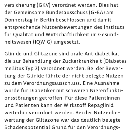
ver­si­che­rung (GKV) verordnet werden. Dies hat
der Gemein­same Bundes­aus­schuss (G-BA) am
Donnerstag in Berlin beschlossen und damit
entspre­chende Nutzen­be­wer­tungen des Insti­tuts
für Qualität und Wirt­schaft­lich­keit im Gesund­
heits­wesen (IQWiG) umge­setzt.
Glinide und Glita­zone sind orale Anti­dia­be­tika,
die zur Behand­lung der Zucker­krank­heit (Diabetes
mellitus Typ 2) verordnet werden. Bei der Bewer­
tung der Glinide führte der nicht belegte Nutzen
zu dem Verord­nungs­aus­schluss. Eine Ausnahme
wurde für Diabe­tiker mit schweren Nieren­funk­ti­
ons­stö­rungen getroffen. Für diese Pati­en­tinnen
und Pati­enten kann der Wirk­stoff Repaglinid
weiterhin verordnet werden. Bei der Nutzen­be­
wer­tung der Glita­zone war das deut­lich belegte
Scha­dens­po­ten­tial Grund für den Verord­nungs­