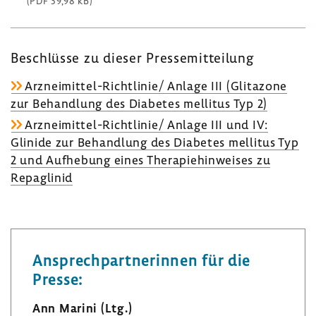
(PDF 39,98 kB)
Beschlüsse zu dieser Pres­se­mit­tei­lung
Arzneimittel-​Richtlinie/ Anlage III (Glita­zone
zur Behand­lung des Diabetes mellitus Typ 2)
Arzneimittel-​Richtlinie/ Anlage III und IV:
Glinide zur Behand­lung des Diabetes mellitus Typ
2 und Aufhe­bung eines Thera­pie­hin­weises zu
Repaglinid
Ansprech­part­ne­rinnen für die
Presse:
Ann Marini (Ltg.)