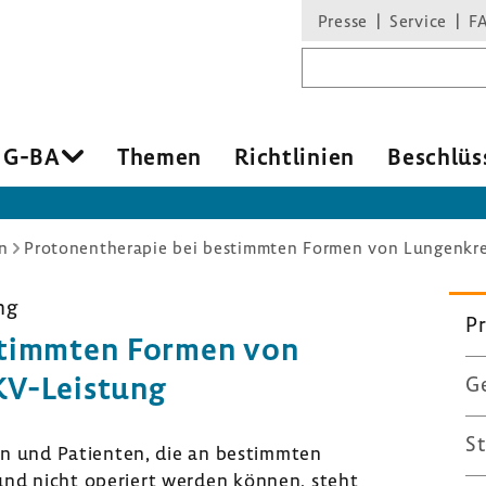
Presse
Service
F
Suchbegriff
 G-BA
Themen
Richt­li­nien
Beschlüs
n
Protonentherapie bei bestimmten Formen von Lungenkre
ng
Pr
estimmten Formen von
KV-​Leistung
Ge
St
en und Pati­enten, die an bestimmten
und nicht operiert werden können, steht