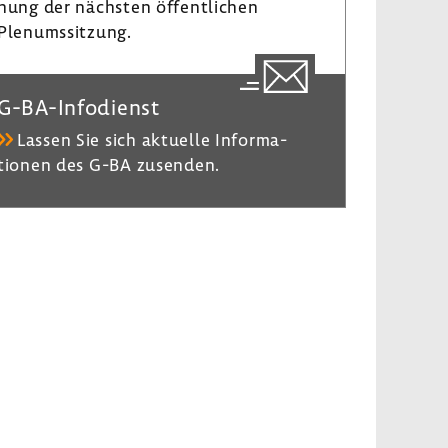
nung der nächsten öffent­li­chen
Plenumssit­zung.
G-​BA-Infodienst
Lassen Sie sich aktu­elle Infor­ma­
tionen des G-BA zusenden.