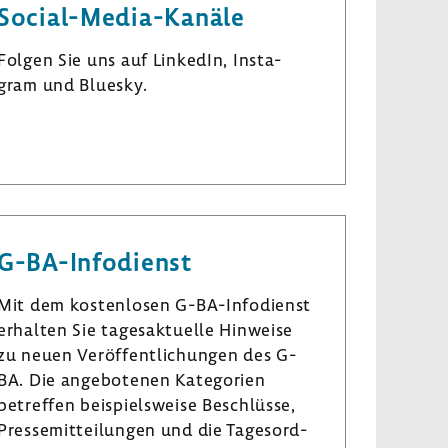
Social-​Media-Kanäle
Folgen Sie uns auf LinkedIn, Insta­
gram und Bluesky.
L
I
B
i
n
l
n
s
u
k
t
e
e
a
s
G-​BA-Infodienst
d
­
k
I
g
y
Mit dem kosten­losen G-​BA-Infodienst
n
r
erhalten Sie tages­ak­tu­elle Hinweise
a
zu neuen Veröf­fent­li­chungen des G-
m
BA. Die ange­bo­tenen Kate­go­rien
betreffen beispiels­weise Beschlüsse,
Pres­se­mit­tei­lungen und die Tages­ord­