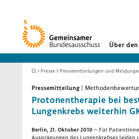
Zur
Startseite
Über den
Sie
Presse
Pressemitteilungen und Meldunge
sind
hier:
Pres­se­mit­tei­lung
| Metho­den­be­wer­tu
Proto­nen­the­rapie bei b
Lungen­krebs weiterhin G
Berlin, 21. Oktober 2010
– Für Pati­en­tinn
Ausprä­gungen des Lungen­krebses leiden 