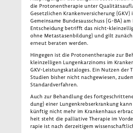
die Proto­nen­the­rapie unter Quali­täts­auf
Gesetz­li­chen Kran­ken­ver­si­che­rung (GKV
Gemein­same Bundes­aus­schuss (G-BA) am 
Entschei­dung betrifft das nicht-​kleinzelli
ohne Meta­sta­sen­bil­dung) und gilt zunäch
erneut beraten werden.
Hingegen ist die Proto­nen­the­rapie zur Be
kleinzelligen Lungen­kar­zi­noms im Kran­ke
GKV-​Leistungskataloges. Ein Nutzen der T
Studien bisher nicht nach­ge­wiesen, zudem
Stan­dard­ver­fahren.
Auch zur Behand­lung des fort­ge­schrit­ten
dung) einer Lungen­krebs­er­kran­kung kann
künftig nicht mehr im Kran­ken­haus erbra
heit steht die pallia­tive Therapie im Vord
rapie ist nach derzei­tigem wissen­schaft­li