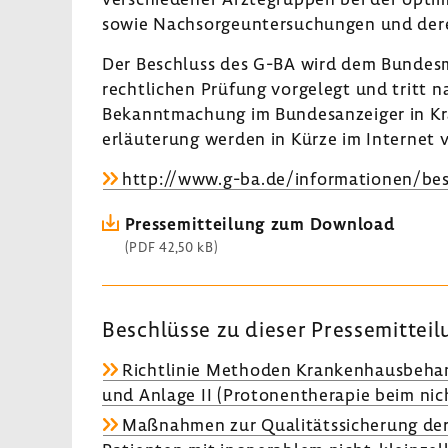
sowie Nach­sor­ge­un­ter­su­chungen und der
Der Beschluss des G-BA wird dem Bundes­mi
recht­li­chen Prüfung vorge­legt und tritt 
Bekannt­ma­chung im Bundes­an­zeiger in Kr
erläu­te­rung werden in Kürze im Internet ve
http://www.g-ba.de/infor­ma­tionen/be
Pres­se­mit­tei­lung zum Down­load
(PDF 42,50 kB)
Beschlüsse zu dieser Pres­se­mit­tei­
Richt­linie Methoden Kran­ken­haus­be­h
und Anlage II (Proto­nen­the­rapie beim nic
Maßnahmen zur Quali­täts­si­che­rung der 