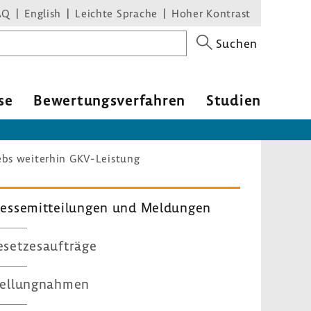
AQ
English
Leichte Sprache
Hoher Kontrast
Suchen
se
Bewer­tungs­ver­fahren
Studien
bs weiterhin GKV-Leistung
es­se­mit­tei­lungen und Meldungen
set­zes­auf­träge
el­lung­nahmen