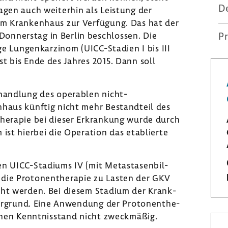
D
­lagen auch weiterhin als Leis­tung der
) im Kran­ken­haus zur Verfü­gung. Das hat der
Donnerstag in Berlin beschlossen. Die
Pr
ge Lungen­kar­zinom (UICC-​Stadien I bis III
st bis Ende des Jahres 2015. Dann soll
hand­lung des opera­blen nicht-​
n­haus künftig nicht mehr Bestand­teil des
herapie bei dieser Erkran­kung wurde durch
 ist hierbei die Opera­tion das etablierte
en UICC-​Stadiums IV (mit Meta­sta­sen­bil­
 die Proto­nen­the­rapie zu Lasten der GKV
cht werden. Bei diesem Stadium der Krank­
er­grund. Eine Anwen­dung der Proto­nen­the­
­chen Kennt­nis­stand nicht zweck­mäßig.