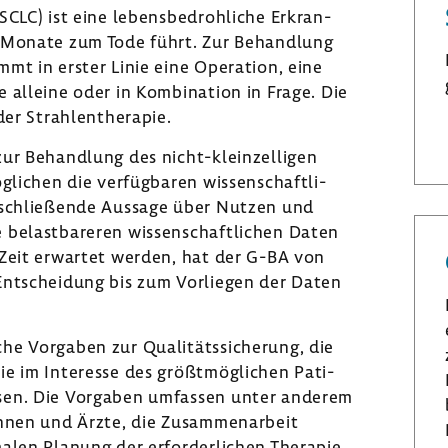
SCLC) ist eine lebens­be­droh­liche Erkran­
r Monate zum Tode führt. Zur Behand­lung
mt in erster Linie eine Opera­tion, eine
e alleine oder in Kombi­na­tion in Frage. Die
er Strah­len­the­rapie.
zur Behand­lung des nicht-​kleinzelligen
li­chen die verfüg­baren wissen­schaft­li­
abschlie­ßende Aussage über Nutzen und
belast­ba­reren wissen­schaft­li­chen Daten
 Zeit erwartet werden, hat der G-BA von
Entschei­dung bis zum Vorliegen der Daten
 Vorgaben zur Quali­täts­si­che­rung, die
ie im Inter­esse des größt­mög­li­chen Pati­
üssen. Die Vorgaben umfassen unter anderem
innen und Ärzte, die Zusam­men­ar­beit
alen Planung der erfor­der­li­chen Therapie