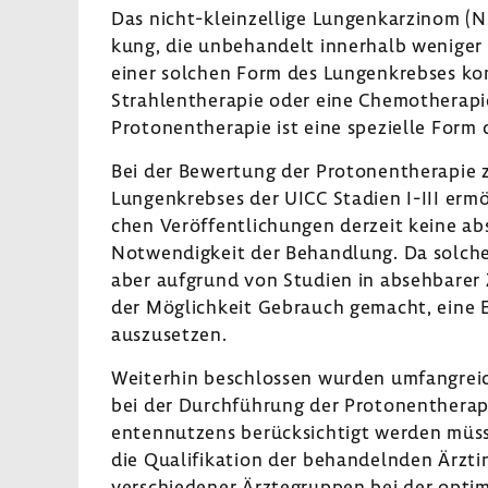
Das nicht-​kleinzellige Lungen­kar­zinom (N
kung, die unbe­han­delt inner­halb wenige
einer solchen Form des Lungen­krebses kom
Strah­len­the­rapie oder eine Chemo­the­rapi
Proto­nen­the­rapie ist eine spezi­elle Form d
Bei der Bewer­tung der Proto­nen­the­rapie 
Lungen­krebses der UICC Stadien I-III ermög­
chen Veröf­fent­li­chungen derzeit keine 
Notwen­dig­keit der Behand­lung. Da solche 
aber aufgrund von Studien in abseh­barer
der Möglich­keit Gebrauch gemacht, eine 
auszu­setzen.
Weiterhin beschlossen wurden umfang­reiche
bei der Durch­füh­rung der Proto­nen­the­rap
en­ten­nut­zens berück­sich­tigt werden m
die Quali­fi­ka­tion der behan­delnden Ärzt
verschie­dener Ärzte­gruppen bei der opti­m