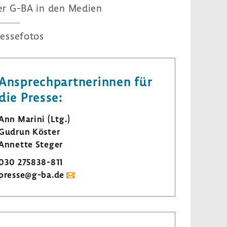
er G-BA in den Medien
es­se­fotos
Ansprech­part­ne­rinnen für
die Presse:
Ann Marini (Ltg.)
Gudrun Köster
Annette Steger
030 275838-​811
presse@g-ba.de