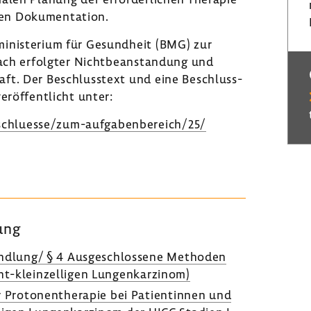
en Doku­men­ta­tion.
­nis­te­rium für Gesund­heit (BMG) zur
nach erfolgter Nicht­be­an­stan­dung und
aft. Der Beschluss­text und eine Beschluss­
röf­fent­licht unter:
schluesse/zum-​aufgabenbereich/25/
lung
and­lung/ § 4 Ausge­schlos­sene Methoden
ht-​kleinzelligen Lungen­kar­zinom)
Proto­nen­the­rapie bei Pati­en­tinnen und