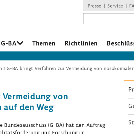
Presse
Service
F
Suchbegriff
 G-BA
Themen
Richtlinien
Beschlüs
n
G-BA bringt Verfahren zur Vermeidung von nosokomialen
P
r Vermeidung von
n auf den Weg
G
S
 Bundesausschuss (G-BA) hat den Auftrag
alitätsförderung und Forschung im