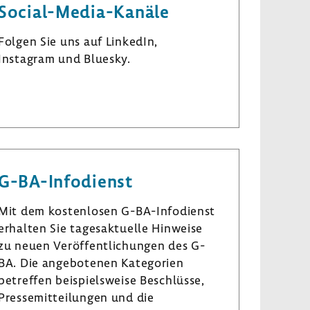
Social-Media-Kanäle
Folgen Sie uns auf LinkedIn,
Instagram und Bluesky.
L
I
B
i
n
l
n
s
u
k
t
e
e
a
s
G-BA-Infodienst
d
g
k
I
r
y
Mit dem kostenlosen G-BA-Infodienst
n
a
erhalten Sie tagesaktuelle Hinweise
m
zu neuen Veröffentlichungen des G-
BA. Die angebotenen Kategorien
betreffen beispielsweise Beschlüsse,
Pressemitteilungen und die