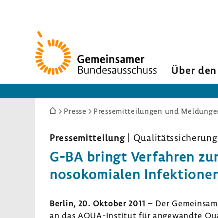
Zur
Startseite
Über den
Sie
Presse
Pressemitteilungen und Meldunge
sind
hier:
Pressemitteilung
| Qualitätssicherung
G-BA bringt Verfahren zu
nosokomialen Infektione
Berlin, 20. Oktober 2011
– Der Gemeinsame
an das AQUA-Institut für angewandte Qu