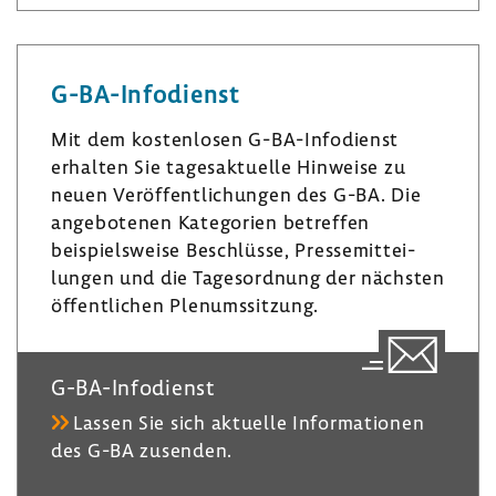
n
s
u
k
t
e
e
a
s
G-​BA-Infodienst
d
­
k
I
g
y
Mit dem kosten­losen G-​BA-Infodienst
n
r
erhalten Sie tages­ak­tu­elle Hinweise zu
a
neuen Veröf­fent­li­chungen des G-BA. Die
m
ange­bo­tenen Kate­go­rien betreffen
beispiels­weise Beschlüsse, Pres­se­mit­tei­
lungen und die Tages­ord­nung der nächsten
öffent­li­chen Plenumssit­zung.
G-​BA-Infodienst
Lassen Sie sich aktu­elle Infor­ma­tionen
des G-BA zusenden.