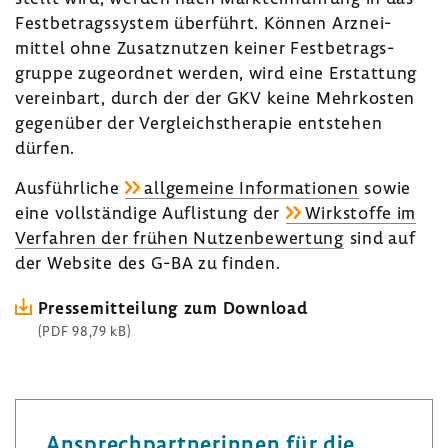
Fest­be­trags­system über­führt. Können Arznei­
mittel ohne Zusatz­nutzen keiner Fest­be­trags­
gruppe zuge­ordnet werden, wird eine Erstat­tung
verein­bart, durch der der GKV keine Mehr­kosten
gegen­über der Vergleichs­the­rapie entstehen
dürfen.
Ausführ­liche
allge­meine Infor­ma­tionen
sowie
eine voll­stän­dige Auflis­tung der
Wirk­stoffe im
Verfahren der frühen Nutzen­be­wer­tung
sind auf
der Website des G-BA zu finden.
Pres­se­mit­tei­lung zum Down­load
(PDF 98,79 kB)
Ansprech­part­ne­rinnen für die