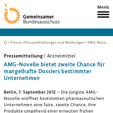
Zur
Menü
Startseite
Sie
Presse
Pressemitteilungen und Meldungen
AMG-Novelle bietet zweite Chance für mangelhafte Dossiers bestimmter Unternehmen
sind
hier:
Pres­se­mit­tei­lung
| Arznei­mittel
AMG-​Novelle bietet zweite Chance für
mangel­hafte Dossiers bestimmter
Unter­nehmen
Berlin, 7. September 2012
– Die jüngste AMG-​
Novelle eröffnet bestimmten phar­ma­zeu­ti­schen
Unter­nehmen eine faire, zweite Chance, ihre
Produkte umge­hend einer erneuten frühen