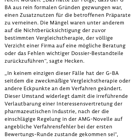
BA aus rein formalen Gründen gezwungen war,
einen Zusatz­nutzen für die betrof­fenen Präpa­rate
zu verneinen. Die Mängel waren unter anderem
auf die Nicht­be­rück­sich­ti­gung der zuvor
bestimmten Vergleichs­the­rapie, der völlige
Verzicht einer Firma auf eine mögliche Bera­tung
oder das Fehlen wich­tiger Dossier-​Bestandteile
zurück­zu­führen“, sagte Hecken.
„In keinem einzigen dieser Fälle hat der G-BA
seitdem die zweck­mä­ßige Vergleichs­the­rapie oder
andere Eckpunkte an dem Verfahren geän­dert.
Dieser Umstand wider­legt damit die irre­füh­rende
Verlaut­ba­rung einer Inter­es­sens­ver­tre­tung der
phar­ma­zeu­ti­schen Indus­trie, nach der die
einschlä­gige Rege­lung in der AMG-​Novelle auf
angeb­liche Verfah­rens­fehler bei der ersten
Bewertungs-​Runde zustande gekommen sei“,