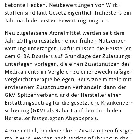
betonte Hecken. Neube­wer­tungen von Wirk­
stoffen sind laut Gesetz eigent­lich frühes­tens ein
Jahr nach der ersten Bewer­tung möglich.
Neu zuge­las­sene Arznei­mittel werden seit dem
Jahr 2011 grund­sätz­lich einer frühen Nutzen­be­
wer­tung unter­zogen. Dafür müssen die Hersteller
dem G-BA Dossiers auf Grund­lage der Zulas­sungs­
un­ter­lagen vorlegen, die einen Zusatz­nutzen des
Medi­ka­ments im Vergleich zu einer zweck­mä­ßigen
Vergleichs­the­rapie belegen. Bei Arznei­mit­teln mit
erwie­senem Zusatz­nutzen verhan­deln dann der
GKV-​Spitzenverband und der Hersteller einen
Erstat­tungs­be­trag für die gesetz­liche Kran­ken­ver­
si­che­rung (GKV) als Rabatt auf den durch den
Hersteller fest­ge­legten Abga­be­preis.
Arznei­mittel, bei denen kein Zusatz­nutzen fest­ge­
stellt wird, werden nach Markt­ein­füh­rung in das