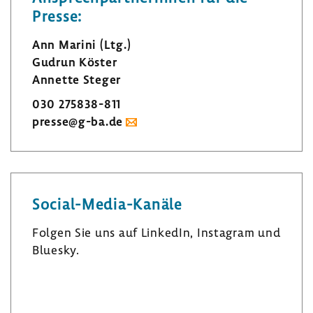
Presse:
Ann Marini (Ltg.)
Gudrun Köster
Annette Steger
030 275838-​811
presse@g-ba.de
Social-​Media-Kanäle
Folgen Sie uns auf LinkedIn, Insta­gram und
Bluesky.
L
I
B
i
n
l