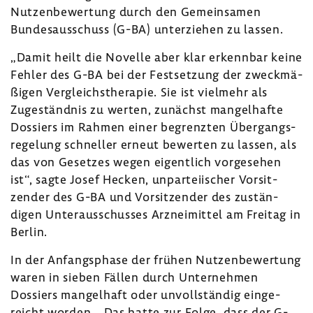
Nutzen­be­wer­tung durch den Gemein­samen
Bundes­aus­schuss (G-BA) unter­ziehen zu lassen.
„Damit heilt die Novelle aber klar erkennbar keine
Fehler des G-BA bei der Fest­set­zung der zweck­mä­
ßigen Vergleichs­the­rapie. Sie ist viel­mehr als
Zuge­ständnis zu werten, zunächst mangel­hafte
Dossiers im Rahmen einer begrenzten Über­gangs­
re­ge­lung schneller erneut bewerten zu lassen, als
das von Gesetzes wegen eigent­lich vorge­sehen
ist“, sagte Josef Hecken, unpar­tei­ischer Vorsit­
zender des G-BA und Vorsit­zender des zustän­
digen Unter­aus­schusses Arznei­mittel am Freitag in
Berlin.
In der Anfangs­phase der frühen Nutzen­be­wer­tung
waren in sieben Fällen durch Unter­nehmen
Dossiers mangel­haft oder unvoll­ständig einge­
reicht worden. „Das hatte zur Folge, dass der G-