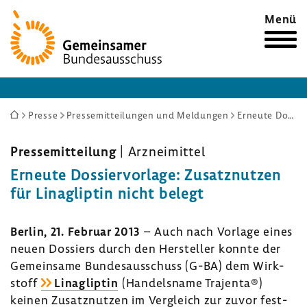
Zur
Menü
Startseite
Sie
Presse
Pressemitteilungen und Meldungen
Erneute Dossiervorlage: Zusatznutzen für Linagliptin nicht belegt
sind
hier:
Pres­se­mit­tei­lung
| Arznei­mittel
Erneute Dossier­vor­lage: Zusatz­nutzen
für Linag­liptin nicht belegt
Berlin, 21. Februar 2013
– Auch nach Vorlage eines
neuen Dossiers durch den Hersteller konnte der
Gemein­same Bundes­aus­schuss (G-BA) dem Wirk­
stoff
Linag­liptin
(Handels­name Trajenta®)
keinen Zusatz­nutzen im Vergleich zur zuvor fest­