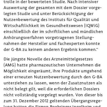
trolle in der bewer­teten Studie. Nach inten­siver
Auswer­tung der gesamten mit dem Dossier vorge­
legten Studie und unter Berück­sich­ti­gung der
Nutzen­be­wer­tung des Insti­tuts für Qualität und
Wirt­schaft­lich­keit im Gesund­heits­wesen (IQWiG)
einschließ­lich der im schrift­li­chen und münd­li­chen
Anhö­rungs­ver­fahren vorge­tra­genen Stel­lung­
nahmen der Hersteller und Fach­ex­perten konnte
der G-BA zu keinem anderen Ergebnis kommen.“
Die jüngste Novelle des Arznei­mit­tel­ge­setzes
(AMG) hatte phar­ma­zeu­ti­schen Unter­nehmen die
Möglich­keit einge­räumt, ihre Produkte umge­hend
einer erneuten Nutzen­be­wer­tung durch den G-BA
unter­ziehen zu lassen, wenn der Zusatz­nutzen als
nicht belegt gilt, weil die erfor­der­li­chen Dossiers
nicht voll­ständig vorge­legt wurden. Von dieser bis
zum 31. Dezember 2012 geltenden Über­gangs­re­ge­
lung hatten die Firmen Boeh­ringer Ingel­heim und