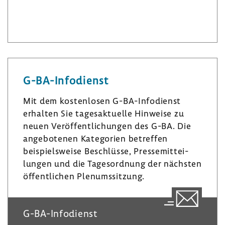
L
I
B
i
n
l
n
s
u
k
t
e
e
a
s
G-​BA-Infodienst
d
­
k
I
g
y
Mit dem kosten­losen G-​BA-Infodienst
n
r
erhalten Sie tages­ak­tu­elle Hinweise zu
a
neuen Veröf­fent­li­chungen des G-BA. Die
m
ange­bo­tenen Kate­go­rien betreffen
beispiels­weise Beschlüsse, Pres­se­mit­tei­
lungen und die Tages­ord­nung der nächsten
öffent­li­chen Plenumssit­zung.
G-​BA-Infodienst