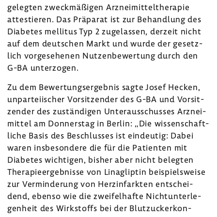
ge­legten zweck­mä­ßigen Arznei­mit­tel­the­rapie
attes­tieren. Das Präparat ist zur Behand­lung des
Diabetes mellitus Typ 2 zuge­lassen, derzeit nicht
auf dem deut­schen Markt und wurde der gesetz­
lich vorge­se­henen Nutzen­be­wer­tung durch den
G-BA unter­zogen.
Zu dem Bewer­tungs­er­gebnis sagte Josef Hecken,
unpar­tei­ischer Vorsit­zender des G-BA und Vorsit­
zender des zustän­digen Unter­aus­schusses Arznei­
mittel am Donnerstag in Berlin: „Die wissen­schaft­
liche Basis des Beschlusses ist eindeutig: Dabei
waren insbe­son­dere die für die Pati­enten mit
Diabetes wich­tigen, bisher aber nicht belegten
Thera­pie­er­geb­nisse von Linag­liptin beispiels­weise
zur Vermin­de­rung von Herz­in­farkten entschei­
dend, ebenso wie die zwei­fel­hafte Nicht­un­ter­le­
gen­heit des Wirk­stoffs bei der Blut­zu­cker­kon­