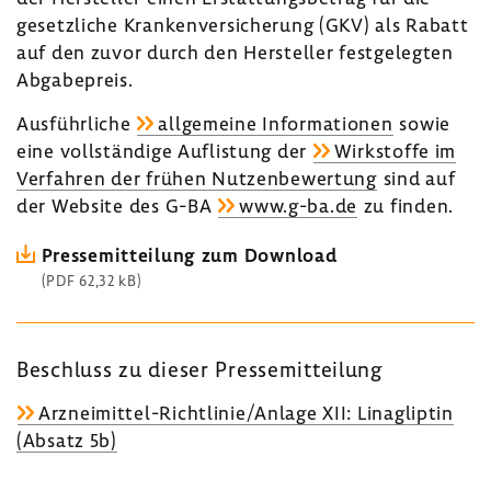
gesetz­liche Kran­ken­ver­si­che­rung (GKV) als Rabatt
auf den zuvor durch den Hersteller fest­ge­legten
Abga­be­preis.
Ausführ­liche
allge­meine Infor­ma­tionen
sowie
eine voll­stän­dige Auflis­tung der
Wirk­stoffe im
Verfahren der frühen Nutzen­be­wer­tung
sind auf
der Website des G-BA
www.g-ba.de
zu finden.
Pres­se­mit­tei­lung zum Down­load
(PDF 62,32 kB)
Beschluss zu dieser Pres­se­mit­tei­lung
Arzneimittel-​Richtlinie/Anlage XII: Linag­liptin
(Absatz 5b)