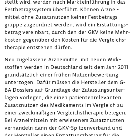
stellt wird, werden nach Markt­ein­füh­rung in das
Fest­be­trags­system über­führt. Können Arznei­
mittel ohne Zusatz­nutzen keiner Fest­be­trags­
gruppe zuge­ordnet werden, wird ein Erstat­tungs­
be­trag verein­bart, durch den der GKV keine Mehr­
kosten gegen­über den Kosten für die Vergleichs­
the­rapie entstehen dürfen.
Neu zuge­las­sene Arznei­mittel mit neuen Wirk­
stoffen werden in Deutsch­land seit dem Jahr 2011
grund­sätz­lich einer frühen Nutzen­be­wer­tung
unter­zogen. Dafür müssen die Hersteller dem G-
BA Dossiers auf Grund­lage der Zulas­sungs­un­ter­
lagen vorlegen, die einen pati­en­ten­re­le­vanten
Zusatz­nutzen des Medi­ka­ments im Vergleich zu
einer zweck­mä­ßigen Vergleichs­the­rapie belegen.
Bei Arznei­mit­teln mit erwie­senem Zusatz­nutzen
verhan­deln dann der GKV-​Spitzenverband und
der Hersteller einen Erstat­tungs­be­trag für die