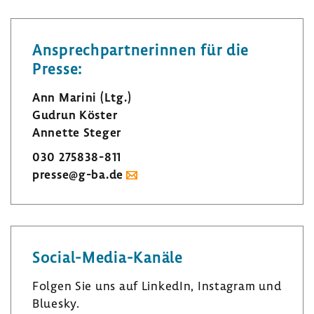
Ansprech­part­ne­rinnen für die
Presse:
Ann Marini (Ltg.)
Gudrun Köster
Annette Steger
030 275838-​811
presse@g-ba.de
Social-​Media-Kanäle
Folgen Sie uns auf LinkedIn, Insta­gram und
Bluesky.