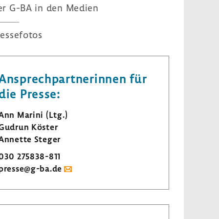
er G-BA in den Medien
es­se­fotos
Ansprech­part­ne­rinnen für
die Presse:
Ann Marini (Ltg.)
Gudrun Köster
Annette Steger
030 275838-​811
presse@g-ba.de