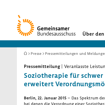
Zur
Startseite
Über den
Sie
Presse
Pressemitteilungen und Meldunge
sind
hier:
Pres­se­mit­tei­lung
| Veran­lasste Leis­t
Sozio­the­rapie für schwe
erwei­tert Verord­nungs­mög
Berlin, 22. Januar 2015
– Das Spek­trum der
bei denen die Verord­nung einer Sozio­the