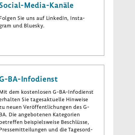
Social-​Media-Kanäle
Folgen Sie uns auf LinkedIn, Insta­
gram und Bluesky.
L
I
B
i
n
l
n
s
u
k
t
e
e
a
s
G-​BA-Infodienst
d
­
k
I
g
y
Mit dem kosten­losen G-​BA-Infodienst
n
r
erhalten Sie tages­ak­tu­elle Hinweise
a
zu neuen Veröf­fent­li­chungen des G-
m
BA. Die ange­bo­tenen Kate­go­rien
betreffen beispiels­weise Beschlüsse,
Pres­se­mit­tei­lungen und die Tages­ord­