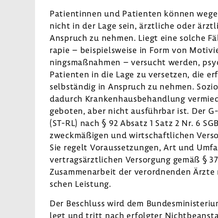
Pati­en­tinnen und Pati­enten können wege
nicht in der Lage sein, ärzt­liche oder ärzt­
Anspruch zu nehmen. Liegt eine solche Fähig
rapie – beispiels­weise in Form von Moti­vie­
nings­maß­nahmen – versucht werden, psych
Pati­enten in die Lage zu versetzen, die erf
selb­ständig in Anspruch zu nehmen. Sozi
dadurch Kran­ken­haus­be­hand­lung vermi
geboten, aber nicht ausführbar ist. Der G-
(ST-RL) nach § 92 Absatz 1 Satz 2 Nr. 6 SGB
zweck­mä­ßigen und wirt­schaft­li­chen Verso
Sie regelt Voraus­set­zungen, Art und Umfan
vertrags­ärzt­li­chen Versor­gung gemäß §
Zusam­men­ar­beit der verord­nenden Ärzte mi
schen Leis­tung.
Der Beschluss wird dem Bundes­mi­nis­te­ri
legt und tritt nach erfolgter Nicht­be­an­