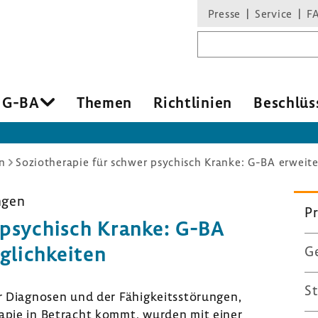
Presse
Service
F
Suchbegriff
 G-BA
Themen
Richt­li­nien
Beschlüs
n
Soziotherapie für schwer psychisch Kranke: G-BA erweit
ungen
Pr
r psychisch Kranke: G-BA
­lich­keiten
Ge
St
 Diagnosen und der Fähig­keits­stö­rungen,
­rapie in Betracht kommt, wurden mit einer