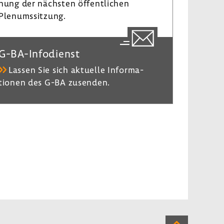
nung der nächsten öffent­li­chen
Plenumssit­zung.
G-​BA-Infodienst
Lassen Sie sich aktu­elle Infor­ma­
tionen des G-BA zusenden.