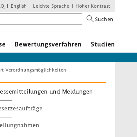
AQ
English
Leichte Sprache
Hoher Kontrast
Suchen
se
Bewer­tungs­ver­fahren
Studien
ert Verordnungsmöglichkeiten
es­se­mit­tei­lungen und Meldungen
set­zes­auf­träge
el­lung­nahmen