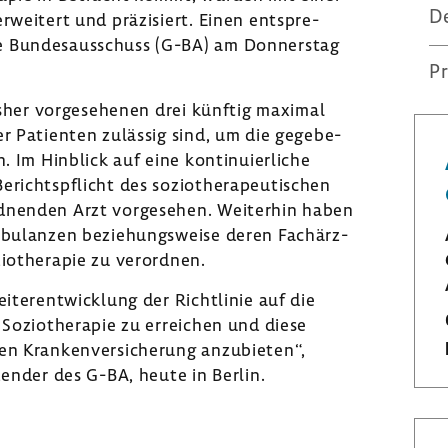
D
rwei­tert und präzi­siert. Einen entspre­
e Bundes­aus­schuss (G-BA) am Donnerstag
Pr
isher vorge­se­henen drei künftig maximal
der Pati­enten zulässig sind, um die gege­be­
. Im Hinblick auf eine konti­nu­ier­liche
richts­pflicht des sozio­the­ra­peu­ti­schen
ord­nenden Arzt vorge­sehen. Weiterhin haben
m­bu­lanzen bezie­hungs­weise deren Fach­ärz­
io­the­rapie zu verordnen.
iter­ent­wick­lung der Richt­linie auf die
 Sozio­the­rapie zu errei­chen und diese
en Kran­ken­ver­si­che­rung anzu­bieten“,
­zender des G-BA, heute in Berlin.