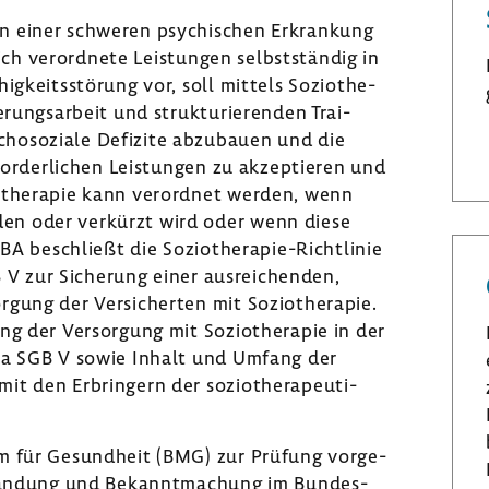
n einer schweren psychi­schen Erkran­kung
lich verord­nete Leis­tungen selbst­ständig in
­keits­stö­rung vor, soll mittels Sozio­the­
rungs­ar­beit und struk­tu­rie­renden Trai­
o­so­ziale Defi­zite abzu­bauen und die
or­der­li­chen Leis­tungen zu akzep­tieren und
o­the­rapie kann verordnet werden, wenn
eden oder verkürzt wird oder wenn diese
BA beschließt die Soziotherapie-​Richtlinie
 V zur Siche­rung einer ausrei­chenden,
r­gung der Versi­cherten mit Sozio­the­rapie.
g der Versor­gung mit Sozio­the­rapie in der
 37a SGB V sowie Inhalt und Umfang der
t den Erbrin­gern der sozio­the­ra­peu­ti­
um für Gesund­heit (BMG) zur Prüfung vorge­
stan­dung und Bekannt­ma­chung im Bundes­