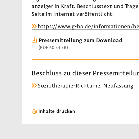
an­zeiger in Kraft. Beschluss­text und Tr
Seite im Internet veröf­fent­licht:
https://www.g-ba.de/infor­ma­tionen/b
Pres­se­mit­tei­lung zum Down­load
(PDF 60,54 kB)
Beschluss zu dieser Pres­se­mit­tei­l
Soziotherapie-​Richtlinie: Neufas­sung
Inhalte drucken