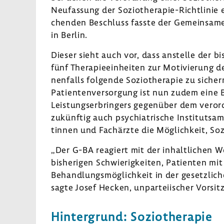
Neufas­sung der Soziotherapie-​Richtlinie e
chenden Beschluss fasste der Gemein­sam
in Berlin.
Dieser sieht auch vor, dass anstelle der b
fünf Thera­pie­ein­heiten zur Moti­vie­rung 
nen­falls folgende Sozio­the­rapie zu sichern
Pati­en­ten­ver­sor­gung ist nun zudem eine Be
Leis­tungs­er­brin­gers gegen­über dem ver
zukünftig auch psych­ia­tri­sche Insti­tutsa
tinnen und Fach­ärzte die Möglich­keit, Soz
„Der G-BA reagiert mit der inhalt­li­chen We
bishe­rigen Schwie­rig­keiten, Pati­enten mit
Behand­lungs­mög­lich­keit in der gesetz­li­ch
sagte Josef Hecken, unpar­tei­ischer Vorsit
Hinter­grund: Sozio­the­rapie