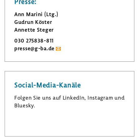
Presse:
Ann Marini (Ltg.)
Gudrun Köster
Annette Steger
030 275838-​811
presse@g-ba.de
Social-​Media-Kanäle
Folgen Sie uns auf LinkedIn, Insta­gram und
Bluesky.
L
I
B
i
n
l
n
s
u