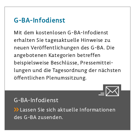
k
t
e
e
a
s
G-​BA-Infodienst
d
­
k
I
g
y
Mit dem kosten­losen G-​BA-Infodienst
n
r
erhalten Sie tages­ak­tu­elle Hinweise zu
a
neuen Veröf­fent­li­chungen des G-BA. Die
m
ange­bo­tenen Kate­go­rien betreffen
beispiels­weise Beschlüsse, Pres­se­mit­tei­
lungen und die Tages­ord­nung der nächsten
öffent­li­chen Plenumssit­zung.
G-​BA-Infodienst
Lassen Sie sich aktu­elle Infor­ma­tionen
des G-BA zusenden.