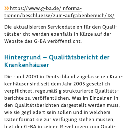
https://www.g-ba.de/infor­ma­
tionen/beschluesse/zum-​aufgabenbereich/18/
Die aktua­li­sierten Servi­ce­da­teien für den Quali­
täts­be­richt werden eben­falls in Kürze auf der
Website des G-BA veröf­fent­licht.
Hinter­grund – Quali­täts­be­richt der
Kran­ken­häuser
Die rund 2000 in Deutsch­land zuge­las­senen Kran­
ken­häuser sind seit dem Jahr 2005 gesetz­lich
verpflichtet, regel­mäßig struk­tu­rierte Quali­täts­
be­richte zu veröf­fent­li­chen. Was im Einzelnen in
den Quali­täts­be­richten darge­stellt werden muss,
wie sie geglie­dert sein sollen und in welchem
Daten­format sie zur Verfü­gung stehen müssen,
legt der G-BA in seinen Rege­lungen zum Quali­