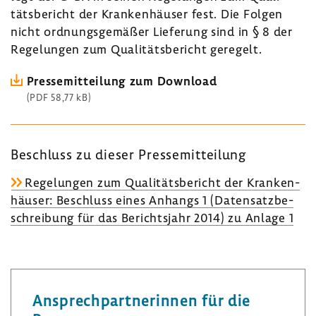
täts­be­richt der Kran­ken­häuser fest. Die Folgen
nicht ordnungs­ge­mäßer Liefe­rung sind in § 8 der
Rege­lungen zum Quali­täts­be­richt gere­gelt.
Pres­se­mit­tei­lung zum Down­load
(PDF 58,77 kB)
Beschluss zu dieser Pres­se­mit­tei­lung
Rege­lungen zum Quali­täts­be­richt der Kran­ken­
häuser: Beschluss eines Anhangs 1 (Daten­satz­be­
schrei­bung für das Berichts­jahr 2014) zu Anlage 1
Ansprech­part­ne­rinnen für die