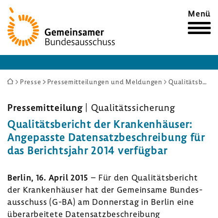
Zur
Menü
Startseite
Sie
Presse
Pressemitteilungen und Meldungen
Qualitätsbericht der Krankenhäuser: Angepasste Datensatzbeschreibung für das Berichtsjahr 2014 verfügbar
sind
hier:
Pres­se­mit­tei­lung
| Quali­täts­si­che­rung
Quali­täts­be­richt der Kran­ken­häuser:
Ange­passte Daten­satz­be­schrei­bung für
das Berichts­jahr 2014 verfügbar
Berlin, 16. April 2015
– Für den Quali­täts­be­richt
der Kran­ken­häuser hat der Gemein­same Bundes­
aus­schuss (G-BA) am Donnerstag in Berlin eine
über­ar­bei­tete Daten­satz­be­schrei­bung