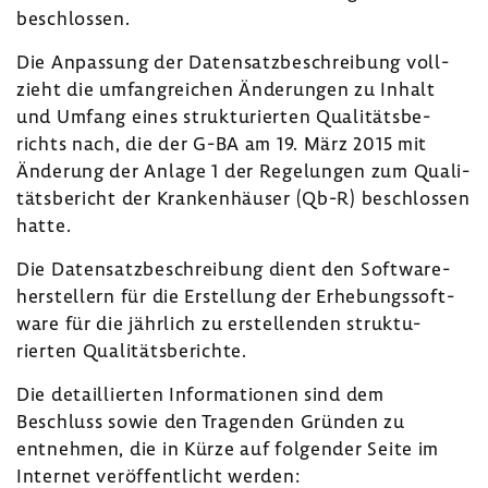
beschlossen.
Die Anpas­sung der Daten­satz­be­schrei­bung voll­
zieht die umfang­rei­chen Ände­rungen zu Inhalt
und Umfang eines struk­tu­rierten Quali­täts­be­
richts nach, die der G-BA am 19. März 2015 mit
Ände­rung der Anlage 1 der Rege­lungen zum Quali­
täts­be­richt der Kran­ken­häuser (Qb-R) beschlossen
hatte.
Die Daten­satz­be­schrei­bung dient den Soft­ware­
her­stel­lern für die Erstel­lung der Erhe­bungs­soft­
ware für die jähr­lich zu erstel­lenden struk­tu­
rierten Quali­täts­be­richte.
Die detail­lierten Infor­ma­tionen sind dem
Beschluss sowie den Tragenden Gründen zu
entnehmen, die in Kürze auf folgender Seite im
Internet veröf­fent­licht werden: