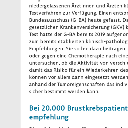
nieder­ge­las­senen Ärztinnen und Ärzten kü
Test­ver­fahren zur Verfü­gung. Einen ent
Bundes­aus­schuss (G-BA) heute gefasst. Da
gesetz­li­chen Kran­ken­ver­si­che­rung (GKV)
Test hatte der G-BA bereits 2019 aufge­nom
zum bereits etablierten klinisch-​pathologi
Empfeh­lungen. Sie sollen dazu beitragen, 
oder gegen eine Chemo­the­rapie nach einer
unter­su­chen, ob die Akti­vität von versc
damit das Risiko für ein Wieder­kehren des
können vor allem dann einge­setzt werden,
anhand der Tumor­ei­gen­schaften das indi­vi­
sicher bestimmt werden kann.
Bei 20.000 Brust­krebs­pa­ti­en
emp­feh­lung