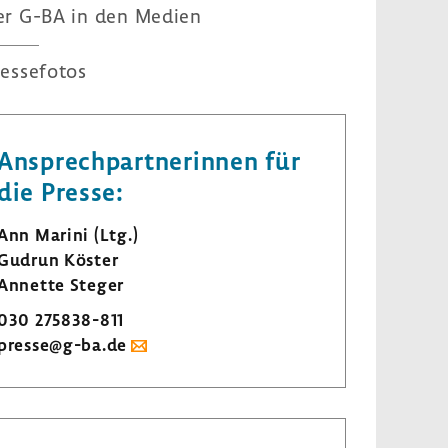
er G-BA in den Medien
es­se­fotos
Ansprech­part­ne­rinnen für
die Presse:
Ann Marini (Ltg.)
Gudrun Köster
Annette Steger
030 275838-​811
presse@g-ba.de