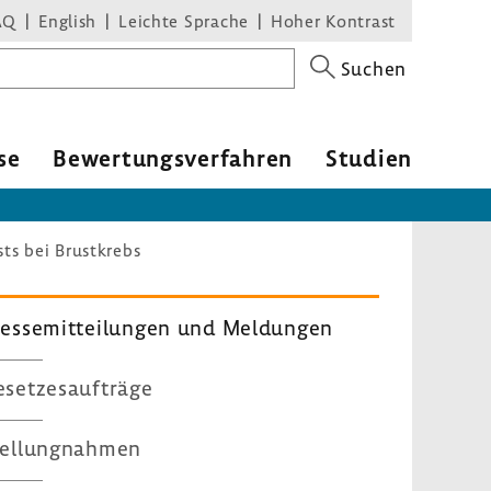
AQ
English
Leichte Sprache
Hoher Kontrast
Suchen
se
Bewer­tungs­ver­fahren
Studien
sts bei Brustkrebs
es­se­mit­tei­lungen und Meldungen
set­zes­auf­träge
el­lung­nahmen