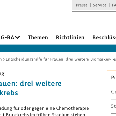
Presse
Service
F
Suchbegriff
 G-BA
Themen
Richt­li­nien
Beschlüs
n
Entscheidungshilfe für Frauen: drei weitere Biomarker-Te
ng
Pr
rauen: drei weitere
­krebs
Ge
St
i­dung für oder gegen eine Chemo­the­rapie
n mit Brust­krebs im frühen Stadium stehen