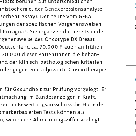
Tests beruhen auf unter­schied­li­chen
histo­chemie, der Genex­pres­si­ons­ana­lyse
sor­bent Assay). Der heute vom G-BA
ngen der spezi­fi­schen Vorge­hens­weisen
 Prosigna®. Sie ergänzen die bereits in der
rge­hens­weise des Onco­type DX Breast
n Deutsch­land ca. 70.000 Frauen an frühem
 20.000 dieser Pati­en­tinnen die behan­
d der klinisch-​pathologischen Krite­rien
r oder gegen eine adju­vante Chemo­the­rapie
m für Gesund­heit zur Prüfung vorge­legt. Er
t­ma­chung im Bundes­an­zeiger in Kraft.
sen im Bewer­tungs­aus­schuss die Höhe der
iomar­ker­ba­sierten Tests können als
en, wenn eine Abrech­nungs­ziffer vorliegt.