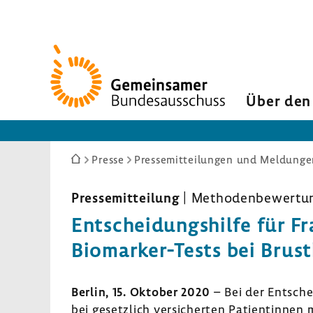
Zur
Startseite
Über den
Sie
Presse
Pressemitteilungen und Meldunge
sind
hier:
Pres­se­mit­tei­lung
| Metho­den­be­wer­tu
Entschei­dungs­hilfe für F
Biomarker-​Tests bei Brust
Berlin, 15. Oktober 2020
– Bei der Entsche
bei gesetz­lich versi­cherten Pati­en­tinne