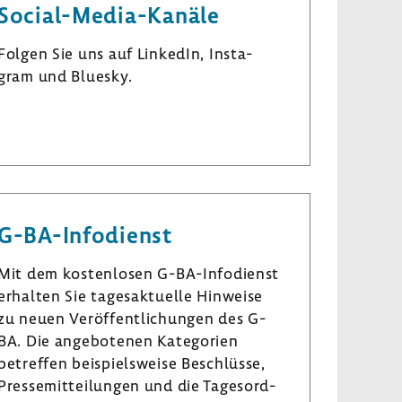
Social-​Media-Kanäle
Folgen Sie uns auf LinkedIn, Insta­
gram und Bluesky.
L
I
B
i
n
l
n
s
u
k
t
e
e
a
s
G-​BA-Infodienst
d
­
k
I
g
y
Mit dem kosten­losen G-​BA-Infodienst
n
r
erhalten Sie tages­ak­tu­elle Hinweise
a
zu neuen Veröf­fent­li­chungen des G-
m
BA. Die ange­bo­tenen Kate­go­rien
betreffen beispiels­weise Beschlüsse,
Pres­se­mit­tei­lungen und die Tages­ord­