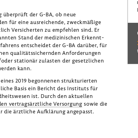
g über­prüft der G-BA, ob neue
en für eine ausrei­chende, zweck­mä­ßige
z­lich Versi­cherten zu empfehlen sind. Er
kannten Stand der medi­zi­ni­schen Erkennt­
­fah­rens entscheidet der G-BA darüber, für
en quali­täts­si­chernden Anfor­de­rungen
der stationär zulasten der gesetz­li­chen
 werden kann.
 eines 2019 begon­nenen struk­tu­rierten
­liche Basis ein Bericht des Insti­tuts für
d­heits­wesen ist. Durch den aktu­ellen
en vertrags­ärzt­liche Versor­gung
sowie die
r die ärzt­liche Aufklä­rung ange­passt.