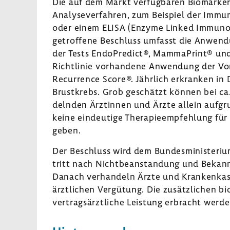
Die auf dem Markt verfüg­baren Biomarker-​
Analy­se­ver­fahren, zum Beispiel der Immun­
oder einem ELISA (Enzyme Linked Immu­no­
getrof­fene Beschluss umfasst die Anwen­du
der Tests Endo­Pre­dict®, Mamma­Print® und
Richt­linie vorhan­dene Anwen­dung der Vo
Recur­rence Score®. Jähr­lich erkranken i
Brust­krebs. Grob geschätzt können bei ca.
delnden Ärztinnen und Ärzte allein aufgrun
keine eindeu­tige Thera­pie­emp­feh­lung fü
geben.
Der Beschluss wird dem Bundes­mi­nis­te­riu
tritt nach Nicht­be­an­stan­dung und Bekann
Danach verhan­deln Ärzte und Kran­ken­kas
ärzt­li­chen Vergü­tung. Die zusätz­li­chen b
vertrags­ärzt­liche Leis­tung erbracht werd