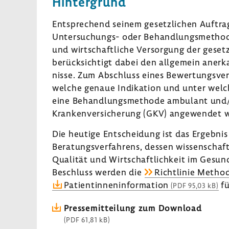
Hinter­grund
Entspre­chend seinem gesetz­li­chen Auftra
Untersuchungs-​ oder Behand­lungs­me­thod
und wirt­schaft­liche Versor­gung der geset
berück­sich­tigt dabei den allge­mein aner­
nisse. Zum Abschluss eines Bewer­tungs­ver
welche genaue Indi­ka­tion und unter welch
eine Behand­lungs­me­thode ambu­lant und/o
Kran­ken­ver­si­che­rung (GKV) ange­wendet
Die heutige Entschei­dung ist das Ergebnis
Bera­tungs­ver­fah­rens, dessen wissen­schaft
Qualität und Wirt­schaft­lich­keit im Gesun
Beschluss werden die
Richt­linie Method
Pati­en­tin­nen­in­for­ma­tion
fü
(PDF 95,03 kB)
Pres­se­mit­tei­lung zum Down­load
(PDF 61,81 kB)