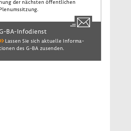
nung der nächsten öffent­li­chen
Plenumssit­zung.
G-​BA-Infodienst
Lassen Sie sich aktu­elle Infor­ma­
tionen des G-BA zusenden.