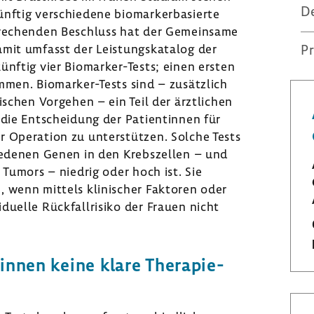
D
nftig verschie­dene biomar­ker­ba­sierte
spre­chenden Beschluss hat der Gemein­same
mit umfasst der Leis­tungs­ka­talog der
Pr
 künftig vier Biomarker-​Tests; einen ersten
men. Biomarker-​Tests sind – zusätz­lich
schen Vorgehen – ein Teil der ärzt­li­chen
die Entschei­dung der Pati­en­tinnen für
 Opera­tion zu unter­stützen. Solche Tests
hie­denen Genen in den Krebs­zellen – und
 Tumors – niedrig oder hoch ist. Sie
 wenn mittels klini­scher Faktoren oder
du­elle Rück­fall­ri­siko der Frauen nicht
­tinnen keine klare Thera­pie­