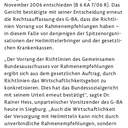
November 2006 entschieden (B 6 KA 7/06 R). Das
Gericht bestä­tigte mit seiner Entschei­dung erneut
die Rechts­auf­fas­sung des G-BA, dass die Richt­li­
nien Vorrang vor Rahmen­emp­feh­lungen haben –
in diesem Falle vor denje­nigen der Spit­zen­or­ga­ni­
sa­tionen der Heil­mit­teler­bringer und der gesetz­li­
chen Kran­ken­kassen.
„Der Vorrang der Richt­li­nien des Gemein­samen
Bundes­aus­schusses vor Rahmen­emp­feh­lungen
ergibt sich aus dem gesetz­li­chen Auftrag, durch
Richt­li­nien das Wirt­schaft­lich­keits­gebot zu
konkre­ti­sieren. Dies hat das Bundes­so­zi­al­ge­richt
mit seinem Urteil erneut bestä­tigt“, sagte Dr.
Rainer Hess, unpar­tei­ischer Vorsit­zender des G-BA
heute in Sieg­burg. „Auch die Wirt­schaft­lich­keit
der Versor­gung mit Heil­mit­teln kann nicht durch
unver­bind­liche Rahmen­emp­feh­lungen, sondern