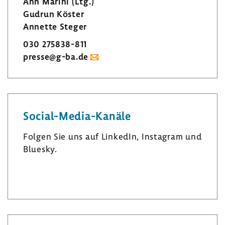
Ann Marini (Ltg.)
Gudrun Köster
Annette Steger
030 275838-​811
presse@g-ba.de
Social-​Media-Kanäle
Folgen Sie uns auf LinkedIn, Insta­gram und
Bluesky.
L
I
B
i
n
l
n
s
u
k
t
e
e
a
s