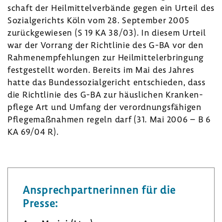
schaft der Heil­mit­tel­ver­bände gegen ein Urteil des
Sozi­al­ge­richts Köln vom 28. September 2005
zurück­ge­wiesen (S 19 KA 38/03). In diesem Urteil
war der Vorrang der Richt­linie des G-BA vor den
Rahmen­emp­feh­lungen zur Heil­mit­teler­brin­gung
fest­ge­stellt worden. Bereits im Mai des Jahres
hatte das Bundes­so­zi­al­ge­richt entschieden, dass
die Richt­linie des G-BA zur häus­li­chen Kran­ken­
pflege Art und Umfang der verord­nungs­fä­higen
Pfle­ge­maß­nahmen regeln darf (31. Mai 2006 – B 6
KA 69/04 R).
Ansprech­part­ne­rinnen für die
Presse: