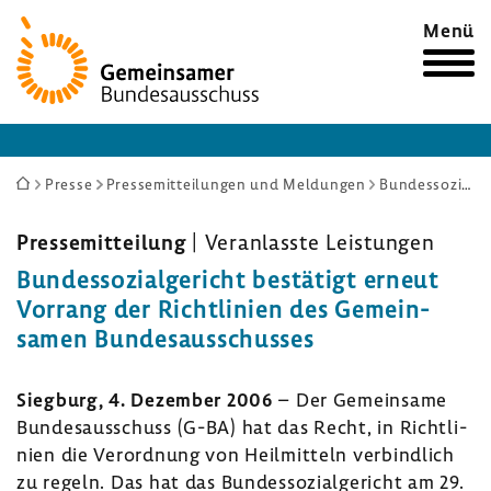
Zur
Menü
Startseite
Sie
Presse
Pressemitteilungen und Meldungen
Bundessozialgericht bestätigt erneut Vorrang der Richtlinien des Gemeinsamen Bundesausschusses
sind
hier:
Pres­se­mit­tei­lung
| Veran­lasste Leis­tungen
Bundes­so­zi­al­ge­richt bestä­tigt erneut
Vorrang der Richt­li­nien des Gemein­
samen Bundes­aus­schusses
Sieg­burg, 4. Dezember 2006
– Der Gemein­same
Bundes­aus­schuss (G-BA) hat das Recht, in Richt­li­
nien die Verord­nung von Heil­mit­teln verbind­lich
zu regeln. Das hat das Bundes­so­zi­al­ge­richt am 29.