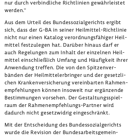
nur durch verbind­liche Richt­li­nien gewähr­leistet
werden.“
Aus dem Urteil des Bundes­so­zi­al­ge­richts ergibt
sich, dass der G-BA in seiner Heilmittel-​Richtlinie
nicht nur einen Katalog verord­nungs­fä­higer Heil­
mittel fest­zu­legen hat. Darüber hinaus darf er
auch Rege­lungen zum Inhalt der einzelnen Heil­
mittel einschließ­lich Umfang und Häufig­keit ihrer
Anwen­dung treffen. Die von den Spit­zen­ver­
bänden der Heil­mit­teler­bringer und der gesetz­li­
chen Kran­ken­ver­si­che­rung verein­barten Rahmen­
emp­feh­lungen können inso­weit nur ergän­zende
Bestim­mungen vorsehen. Der Gestal­tungs­spiel­
raum der Rahmenempfehlungs-​Partner wird
dadurch nicht gesetz­widrig einge­schränkt.
Mit der Entschei­dung des Bundes­so­zi­al­ge­richts
wurde die Revi­sion der Bundes­ar­beits­ge­mein­