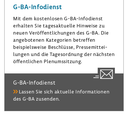
G-​BA-Infodienst
d
­
k
I
g
y
Mit dem kosten­losen G-​BA-Infodienst
n
r
erhalten Sie tages­ak­tu­elle Hinweise zu
a
neuen Veröf­fent­li­chungen des G-BA. Die
m
ange­bo­tenen Kate­go­rien betreffen
beispiels­weise Beschlüsse, Pres­se­mit­tei­
lungen und die Tages­ord­nung der nächsten
öffent­li­chen Plenumssit­zung.
G-​BA-Infodienst
Lassen Sie sich aktu­elle Infor­ma­tionen
des G-BA zusenden.