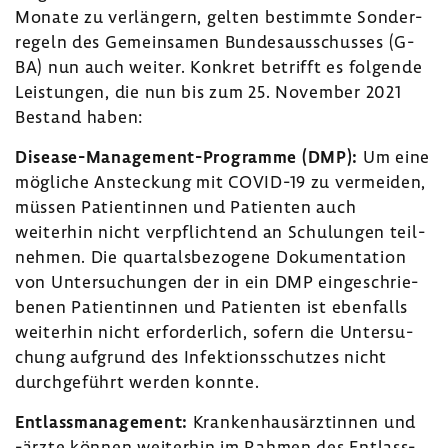
Monate zu verlän­gern, gelten bestimmte Sonder­
re­geln des Gemein­samen Bundes­aus­schusses (G-
BA) nun auch weiter. Konkret betrifft es folgende
Leis­tungen, die nun bis zum 25. November 2021
Bestand haben:
Disease-​Management-Programme (DMP):
Um eine
mögliche Anste­ckung mit COVID-​19 zu vermeiden,
müssen Pati­en­tinnen und Pati­enten auch
weiterhin nicht verpflich­tend an Schu­lungen teil­
nehmen. Die quar­tals­be­zo­gene Doku­men­ta­tion
von Unter­su­chungen der in ein DMP einge­schrie­
benen Pati­en­tinnen und Pati­enten ist eben­falls
weiterhin nicht erfor­der­lich, sofern die Unter­su­
chung aufgrund des Infek­ti­ons­schutzes nicht
durch­ge­führt werden konnte.
Entlass­ma­nage­ment:
Kran­ken­haus­ärz­tinnen und
-ärzte können weiterhin im Rahmen des Entlass­