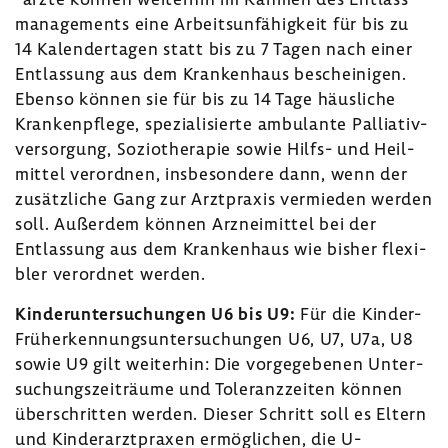
ma­nage­ments eine Arbeits­un­fä­hig­keit für bis zu
14 Kalen­der­tagen statt bis zu 7 Tagen nach einer
Entlas­sung aus dem Kran­ken­haus beschei­nigen.
Ebenso können sie für bis zu 14 Tage häus­liche
Kran­ken­pflege, spezia­li­sierte ambu­lante Pallia­tiv­
ver­sor­gung, Sozio­the­rapie sowie Hilfs- und Heil­
mittel verordnen, insbe­son­dere dann, wenn der
zusätz­liche Gang zur Arzt­praxis vermieden werden
soll. Außerdem können Arznei­mittel bei der
Entlas­sung aus dem Kran­ken­haus wie bisher flexi­
bler verordnet werden.
Kinder­un­ter­su­chungen U6 bis U9:
Für die Kinder-​
Früherkennungsuntersuchungen U6, U7, U7a, U8
sowie U9 gilt weiterhin: Die vorge­ge­benen Unter­
su­chungs­zeit­räume und Tole­ranz­zeiten können
über­schritten werden. Dieser Schritt soll es Eltern
und Kinder­arzt­praxen ermög­li­chen, die U-​