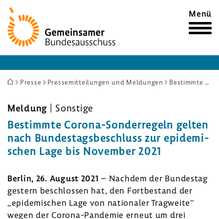
Zur
Menü
Startseite
Sie
Presse
Pressemitteilungen und Meldungen
Bestimmte Corona-Sonderregeln gelten nach Bundestagsbeschluss zur epidemischen Lage bis November 2021
sind
hier:
Meldung
| Sons­tige
Bestimmte Corona-​Sonderregeln gelten
nach Bundes­tags­be­schluss zur epide­mi­
schen Lage bis November 2021
Berlin, 26. August 2021
– Nachdem der Bundestag
gestern beschlossen hat, den Fort­be­stand der
„epide­mi­schen Lage von natio­naler Trag­weite“
wegen der Corona-​Pandemie erneut um drei