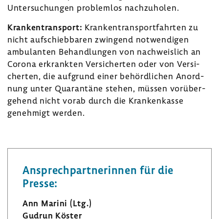
Untersuchungen problemlos nach­zu­holen.
Kran­ken­trans­port:
Kran­ken­trans­port­fahrten zu
nicht aufschieb­baren zwin­gend notwen­digen
ambu­lanten Behand­lungen von nach­weis­lich an
Corona erkrankten Versi­cherten oder von Versi­
cherten, die aufgrund einer behörd­li­chen Anord­
nung unter Quaran­täne stehen, müssen vorüber­
ge­hend nicht vorab durch die Kran­ken­kasse
geneh­migt werden.
Ansprech­part­ne­rinnen für die
Presse:
Ann Marini (Ltg.)
Gudrun Köster