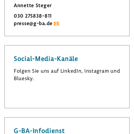
Annette Steger
030 275838-​811
presse@g-ba.de
Social-​Media-Kanäle
Folgen Sie uns auf LinkedIn, Insta­gram und
Bluesky.
L
I
B
i
n
l
n
s
u
k
t
e
e
a
s
G-​BA-Infodienst
d
­
k