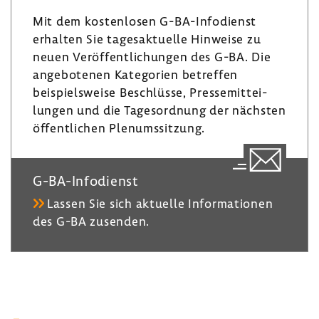
I
g
y
Mit dem kosten­losen G-​BA-Infodienst
n
r
erhalten Sie tages­ak­tu­elle Hinweise zu
a
neuen Veröf­fent­li­chungen des G-BA. Die
m
ange­bo­tenen Kate­go­rien betreffen
beispiels­weise Beschlüsse, Pres­se­mit­tei­
lungen und die Tages­ord­nung der nächsten
öffent­li­chen Plenumssit­zung.
G-​BA-Infodienst
Lassen Sie sich aktu­elle Infor­ma­tionen
des G-BA zusenden.