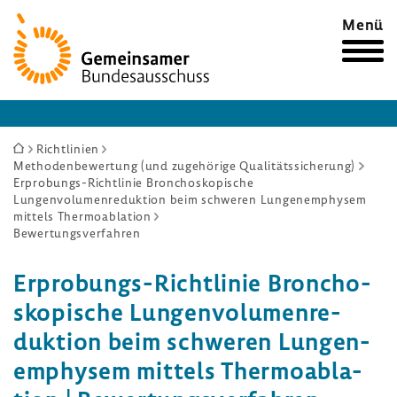
Zur
Menü
Startseite
Sie
Richtlinien
Methodenbewertung (und zugehörige Qualitätssicherung)
sind
Erprobungs-Richtlinie Bronchoskopische
hier:
Lungenvolumenreduktion beim schweren Lungenemphysem
mittels Thermoablation
Bewertungsverfahren
Erprobungs-​Richtlinie Bron­cho­
sko­pi­sche Lungen­vo­lu­men­re­
duk­tion beim schweren Lungen­
em­physem mittels Ther­mo­ab­la­