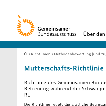
Zur
Startseite
Über den
Sie
Richtlinien
Methodenbewertung (und zug
sind
hier:
Mutterschafts-Richtlinie
Richtlinie des Gemeinsamen Bundes
Betreuung während der Schwanger
RL
Die Richtlinie regelt die ärztliche Betre