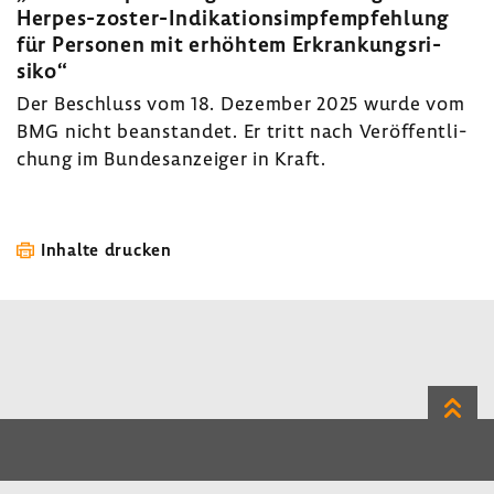
Herpes-​zoster-Indikationsimpfempfehlung
für Personen mit erhöhtem Erkran­kungs­ri­
siko“
Der Beschluss vom 18. Dezember 2025 wurde vom
BMG nicht bean­standet. Er tritt nach Veröf­fent­li­
chung im Bundes­an­zeiger in Kraft.
Inhalte drucken
Zum
Seite
LinkedIn
Instagram
Bluesky