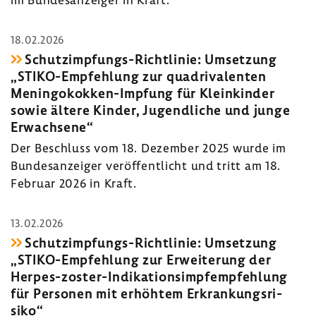
18.02.2026
Schutzimpfungs-​Richtlinie: Umset­zung
„STIKO-​Empfehlung zur quad­ri­va­lenten
Meningokokken-​Impfung für Klein­kinder
sowie ältere Kinder, Jugend­liche und junge
Erwach­sene“
Der Beschluss vom 18. Dezember 2025 wurde im
Bundes­an­zeiger veröf­fent­licht und tritt am 18.
Februar 2026 in Kraft.
13.02.2026
Schutzimpfungs-​Richtlinie: Umset­zung
„STIKO-​Empfehlung zur Erwei­te­rung der
Herpes-​zoster-Indikationsimpfempfehlung
für Personen mit erhöhtem Erkran­kungs­ri­
siko“