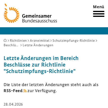
Zur
Menü
Startseite
Sie
Richtlinien
Arzneimittel
Schutzimpfungs-Richtlinie
Beschlüsse
Letzte Änderungen
sind
hier:
Letzte Ände­rungen im Bereich
Beschlüsse zur Richt­linie
"Schutzimpfungs-​Richtlinie"
Die Liste der letzten Ände­rungen steht auch als
RSS-​Feed
zur Verfü­gung.
28.04.2026