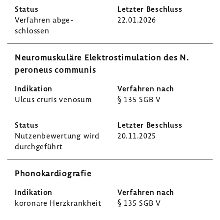
Verfahren abge­
22.01.2026
schlossen
Neuro­mus­ku­läre Elek­tro­sti­mu­la­tion des N.
pero­neus communis
Ulcus cruris venosum
§ 135 SGB V
Nutzen­be­wer­tung wird
20.11.2025
durch­ge­führt
Phono­kar­dio­grafie
koro­nare Herz­krank­heit
§ 135 SGB V