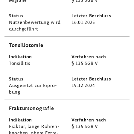
Migräne
§ 135 SGB V
Nutzen­be­wer­tung wird
16.01.2025
durch­ge­führt
Tonsil­lo­tomie
Tonsil­litis
§ 135 SGB V
Ausge­setzt zur Erpro­
19.12.2024
bung
Frak­tur­so­no­grafie
Fraktur, lange Röhren­
§ 135 SGB V
kno­chen, obere Extre­