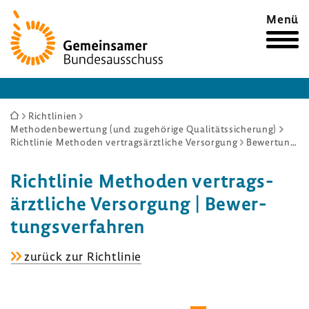
Zur
Menü
Startseite
Sie
Richtlinien
Methodenbewertung (und zugehörige Qualitätssicherung)
sind
Richtlinie Methoden vertragsärztliche Versorgung
Bewertungsverfahren
hier:
Richt­linie Methoden vertrags­
ärzt­liche Versor­gung | Bewer­
tungs­ver­fahren
Richt­
zurück zur Richt­linie
linie
Methoden
vertrags­