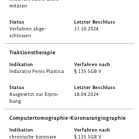
mi­täten
Verfahren abge­
17.10.2024
schlossen
Trak­ti­ons­the­rapie
Indu­ratio Penis Plastica
§ 135 SGB V
Ausge­setzt zur Erpro­
18.04.2024
bung
Computertomographie-​Koronarangiographie
chro­ni­sche koro­nare
§ 135 SGB V