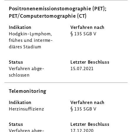
Posi­tro­nen­emis­si­ons­to­mo­gra­phie (PET);
PET/Compu­ter­to­mo­gra­phie (CT)
Hodgkin-​Lymphom,
§ 135 SGB V
frühes und inter­me­
diäres Stadium
Verfahren abge­
15.07.2021
schlossen
Tele­mo­ni­to­ring
Herz­in­suf­fi­zienz
§ 135 SGB V
Verfahren abge­
17.12.2020