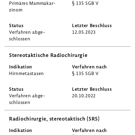
Primäres Mamma­kar­
§ 135 SGB V
zinom
Verfahren abge­
12.05.2023
schlossen
Stereotak­ti­sche Radio­chir­urgie
Hirn­me­ta­stasen
§ 135 SGB V
Verfahren abge­
20.10.2022
schlossen
Radio­chir­urgie, stereotak­tisch (SRS)