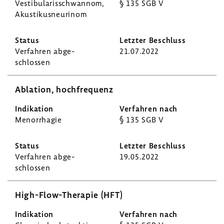
Vesti­bu­la­ris­schwannom,
§ 135 SGB V
Akus­ti­kus­neu­rinom
Verfahren abge­
21.07.2022
schlossen
Abla­tion, hoch­fre­quenz
Menor­rhagie
§ 135 SGB V
Verfahren abge­
19.05.2022
schlossen
High-​Flow-Therapie (HFT)