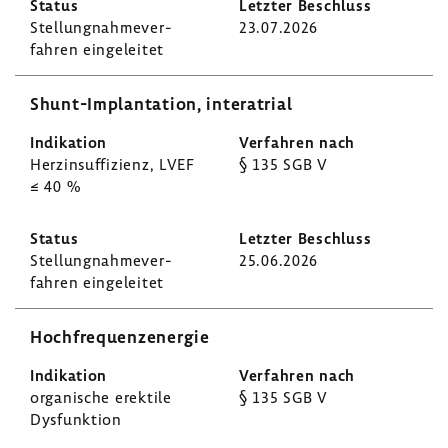
Stel­lung­nah­me­ver­
23.07.2026
fahren einge­leitet
Shunt-​Implantation, inte­ra­trial
Herz­in­suf­fi­zienz, LVEF
§ 135 SGB V
≤ 40 %
Stel­lung­nah­me­ver­
25.06.2026
fahren einge­leitet
Hoch­fre­quenz­energie
orga­ni­sche erek­tile
§ 135 SGB V
Dysfunk­tion