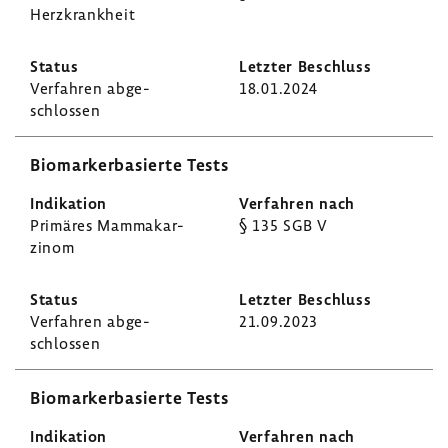
Herz­krank­heit
Verfahren abge­
18.01.2024
schlossen
Biomar­ker­ba­sierte Tests
Primäres Mamma­kar­
§ 135 SGB V
zinom
Verfahren abge­
21.09.2023
schlossen
Biomar­ker­ba­sierte Tests