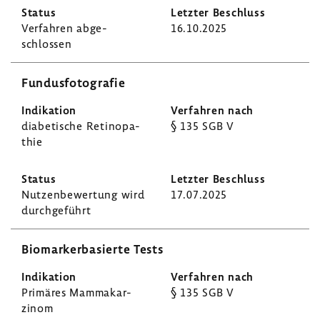
Verfahren abge­
16.10.2025
schlossen
Fundus­fo­to­grafie
diabe­ti­sche Reti­no­pa­
§ 135 SGB V
thie
Nutzen­be­wer­tung wird
17.07.2025
durch­ge­führt
Biomar­ker­ba­sierte Tests
Primäres Mamma­kar­
§ 135 SGB V
zinom