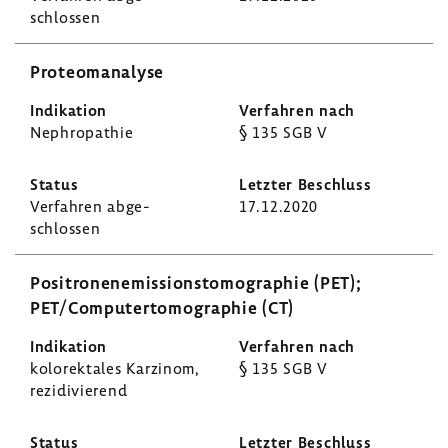
schlossen
Proteom­ana­lyse
Neph­ro­pa­thie
§ 135 SGB V
Verfahren abge­
17.12.2020
schlossen
Posi­tro­nen­emis­si­ons­to­mo­gra­phie (PET);
PET/Compu­ter­to­mo­gra­phie (CT)
kolo­rek­tales Karzinom,
§ 135 SGB V
rezi­di­vie­rend