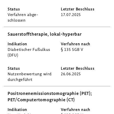
Verfahren abge­
17.07.2025
schlossen
Sauer­stoff­the­rapie, lokal-​hyperbar
Diabe­ti­scher Fußulkus
§ 135 SGB V
(DFU)
Nutzen­be­wer­tung wird
26.06.2025
durch­ge­führt
Posi­tro­nen­emis­si­ons­to­mo­gra­phie (PET);
PET/Compu­ter­to­mo­gra­phie (CT)