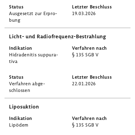
Ausge­setzt zur Erpro­
19.03.2026
bung
Licht- und Radiofrequenz-​Bestrahlung
Hidra­de­nitis suppu­ra­
§ 135 SGB V
tiva
Verfahren abge­
22.01.2026
schlossen
Lipo­suk­tion
Lipödem
§ 135 SGB V