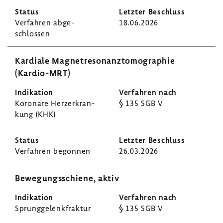
Verfahren abge­
18.06.2026
schlossen
Kardiale Magnet­re­so­nanz­to­mo­gra­phie
(Kardio-​MRT)
Koro­nare Herz­er­kran­
§ 135 SGB V
kung (KHK)
Verfahren begonnen
26.03.2026
Bewe­gungs­schiene, aktiv
Sprung­ge­lenk­fraktur
§ 135 SGB V