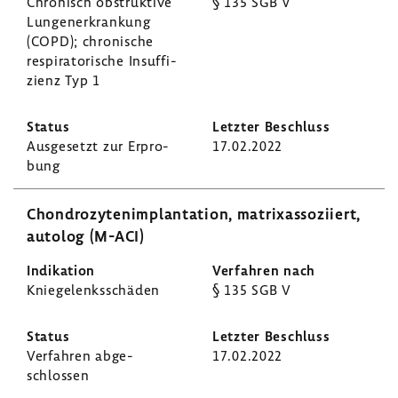
Chro­nisch obstruk­tive
§ 135 SGB V
Lungen­er­kran­kung
(COPD); chro­ni­sche
respi­ra­to­ri­sche Insuf­fi­
zienz Typ 1
Ausge­setzt zur Erpro­
17.02.2022
bung
Chon­dro­zy­ten­im­plan­ta­tion, matrixas­so­zi­iert,
autolog (M-ACI)
Knie­ge­lenks­schäden
§ 135 SGB V
Verfahren abge­
17.02.2022
schlossen