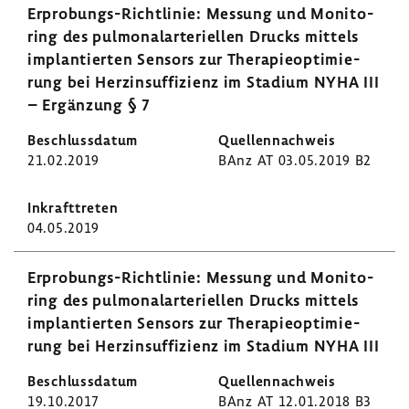
Erprobungs-​Richtlinie: Messung und Moni­to­
ring des pulmo­nal­arte­ri­ellen Drucks mittels
implan­tierten Sensors zur Thera­pie­op­ti­mie­
rung bei Herz­in­suf­fi­zienz im Stadium NYHA III
– Ergän­zung § 7
21.02.2019
BAnz AT 03.05.2019 B2
04.05.2019
Erprobungs-​Richtlinie: Messung und Moni­to­
ring des pulmo­nal­arte­ri­ellen Drucks mittels
implan­tierten Sensors zur Thera­pie­op­ti­mie­
rung bei Herz­in­suf­fi­zienz im Stadium NYHA III
19.10.2017
BAnz AT 12.01.2018 B3