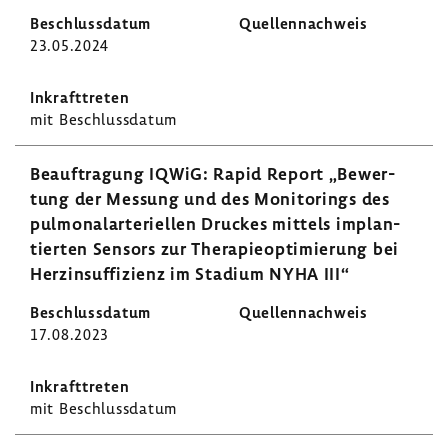
suf­
23.05.2024
fi­
zienz
im
mit Beschluss­datum
Stadium
NYHA
III
Beauf­tra­gung IQWiG: Rapid Report „Bewer­
tung der Messung und des Moni­to­rings des
pulmo­nal­arte­ri­ellen Druckes mittels implan­
tierten Sensors zur Thera­pie­op­ti­mie­rung bei
Herz­in­suf­fi­zienz im Stadium NYHA III“
17.08.2023
mit Beschluss­datum