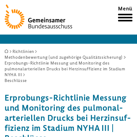
Zur
Menü
Startseite
Sie
Richtlinien
Methodenbewertung (und zugehörige Qualitätssicherung)
sind
Erprobungs-Richtlinie Messung und Monitoring des
hier:
pulmonalarteriellen Drucks bei Herzinsuffizienz im Stadium
NYHA III
Beschlüsse
Erprobungs-​Richtlinie Messung
und Moni­to­ring des pulmo­nal­
arte­ri­ellen Drucks bei Herz­in­suf­
fi­zienz im Stadium NYHA III |