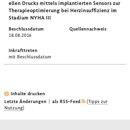
ellen Drucks mittels implan­tierten Sensors zur
Thera­pie­op­ti­mie­rung bei Herz­in­suf­fi­zienz im
Stadium NYHA III
18.08.2016
mit Beschluss­datum
Inhalte drucken
Letzte Änderungen
|
als RSS-Feed
(
Tipps zur
Nutzung
)