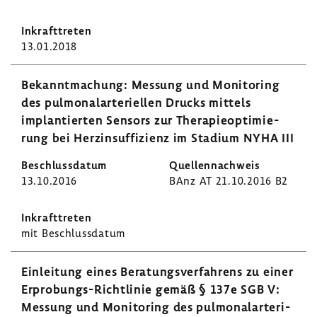
13.01.2018
Bekannt­ma­chung: Messung und Moni­to­ring
des pulmo­nal­arte­ri­ellen Drucks mittels
implan­tierten Sensors zur Thera­pie­op­ti­mie­
rung bei Herz­in­suf­fi­zienz im Stadium NYHA III
13.10.2016
BAnz AT 21.10.2016 B2
mit Beschluss­datum
Einlei­tung eines Bera­tungs­ver­fah­rens zu einer
Erprobungs-​Richtlinie gemäß § 137e SGB V:
Messung und Moni­to­ring des pulmo­nal­arte­ri­