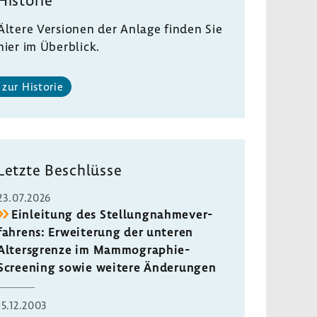
Historie
Ältere Versionen der Anlage finden Sie
hier im Über­blick.
zur Historie
Letzte Beschlüsse
23.07.2026
Einlei­tung des Stel­lung­nah­me­ver­
fah­rens: Erwei­te­rung der unteren
Alters­grenze im Mammographie-​
Screening sowie weitere Ände­rungen
15.12.2003