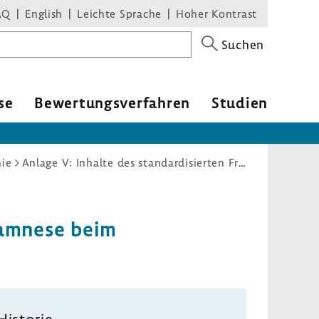
AQ
English
Leichte Sprache
Hoher Kontrast
Suchen
se
Bewer­tungs­ver­fahren
Studien
nie
Anlage V: Inhalte des standardisierten Fragebogens zur Anamnese beim Mammographie-Screening
Anamnese beim