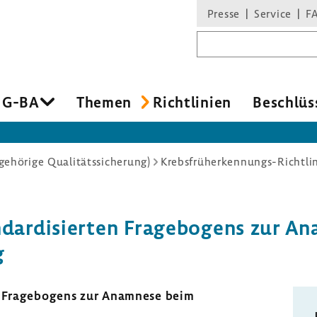
Presse
Service
F
Suchbegriff
 G-BA
Themen
Richt­li­nien
Beschlüs
ehörige Qualitätssicherung)
Krebsfrüherkennungs-Richtli
­dar­di­sierten Frage­bo­gens zur 
g
en Frage­bo­gens zur Anamnese beim