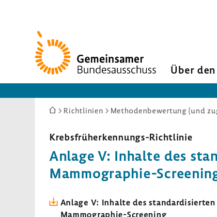
Zur
Startseite
Über den
Sie
Richtlinien
Methodenbewertung (und zug
sind
hier:
Krebsfrüherkennungs-​Richtlinie
Anlage V: Inhalte des stan
Mammographie-​Screenin
Anlage V: Inhalte des stan­dar­di­siert
Mammographie-​Screening