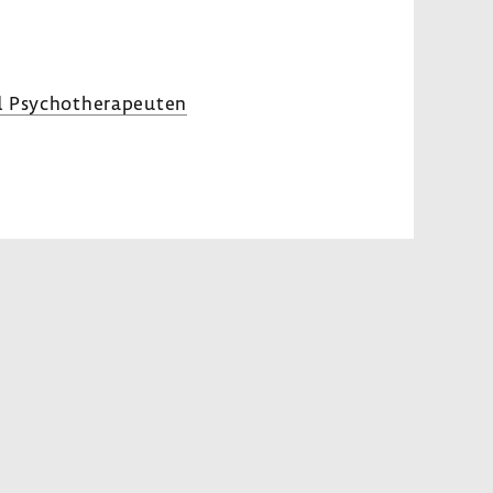
d Psycho­the­ra­peuten