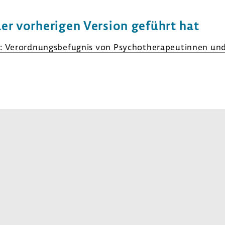
der vorhe­rigen Version geführt hat
: Verord­nungs­be­fugnis von Psycho­the­ra­peu­tinnen un