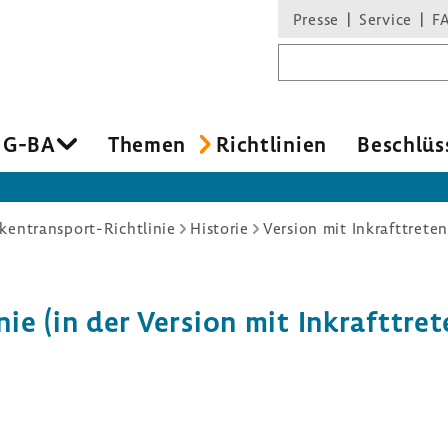
Presse
Service
F
Suchbegriff
 G-BA
Themen
Richt­li­nien
Beschlüs
kentransport-Richtlinie
Historie
Version mit Inkrafttrete
ie (in der Version mit Inkraft­tre