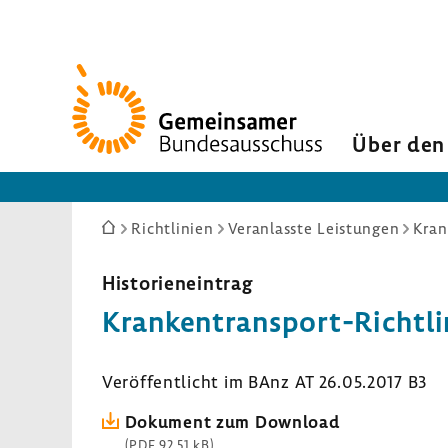
Zur
Startseite
Über den
Sie
Richtlinien
Veranlasste Leistungen
Kran
sind
hier:
Histo­ri­en­ein­trag
Krankentransport-​Richtlin
Veröf­fent­licht im BAnz AT 26.05.2017 B3
Doku­ment zum Down­load
(PDF 92,51 kB)