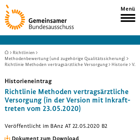
Zur
Menü
Startseite
Sie
Richtlinien
Methodenbewertung (und zugehörige Qualitätssicherung)
sind
Richtlinie Methoden vertragsärztliche Versorgung
Historie
Version mit Inkrafttreten vom 23.05.2020
hier:
Histo­ri­en­ein­trag
Richt­linie Methoden vertrags­ärzt­liche
Versor­gung (in der Version mit Inkraft­
treten vom 23.05.2020)
Veröf­fent­licht im BAnz AT 22.05.2020 B2
Doku­ment zum Down­load