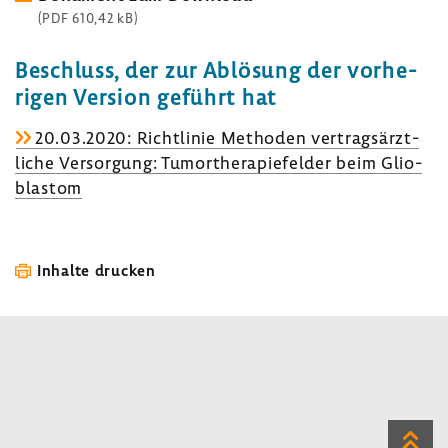
(PDF 610,42 kB)
Beschluss, der zur Ablö­sung der vorhe­
rigen Version geführt hat
20.03.2020: Richt­linie Methoden vertrags­ärzt­
liche Versor­gung: Tumor­the­ra­pie­felder beim Glio­
blastom
Inhalte drucken
Zum