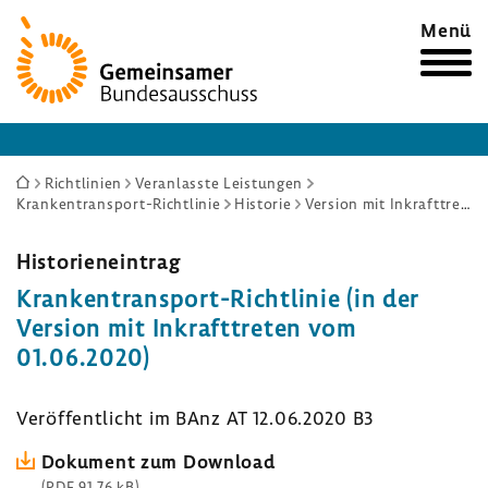
Zur
Menü
Startseite
Sie
Richtlinien
Veranlasste Leistungen
Krankentransport-Richtlinie
Historie
Version mit Inkrafttreten vom 01.06.2020
sind
hier:
Histo­ri­en­ein­trag
Krankentransport-​Richtlinie (in der
Version mit Inkraft­treten vom
01.06.2020)
Veröf­fent­licht im BAnz AT 12.06.2020 B3
Doku­ment zum Down­load
(PDF 91,76 kB)