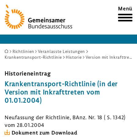
Zur
Menü
Startseite
Sie
Richtlinien
Veranlasste Leistungen
Krankentransport-Richtlinie
Historie
Version mit Inkrafttreten vom 01.01.2004
sind
hier:
Histo­ri­en­ein­trag
Krankentransport-​Richtlinie (in der
Version mit Inkraft­treten vom
01.01.2004)
Neufas­sung der Richt­linie, BAnz. Nr. 18 ( S. 1342)
vom 28.01.2004
Doku­ment zum Down­load