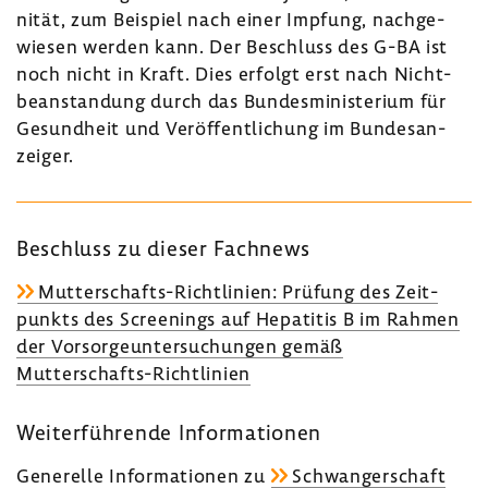
nität, zum Beispiel nach einer Impfung, nach­ge­
wiesen werden kann. Der Beschluss des G-BA ist
noch nicht in Kraft. Dies erfolgt erst nach Nicht­
be­an­stan­dung durch das Bundes­mi­nis­te­rium für
Gesund­heit und Veröf­fent­li­chung im Bundes­an­
zeiger.
Beschluss zu dieser Fach­news
Mutterschafts-​Richtlinien: Prüfung des Zeit­
punkts des Scree­nings auf Hepa­titis B im Rahmen
der Vorsor­ge­un­ter­su­chungen gemäß
Mutterschafts-​Richtlinien
Weiter­füh­rende Infor­ma­tionen
Gene­relle Infor­ma­tionen zu
Schwan­ger­schaft