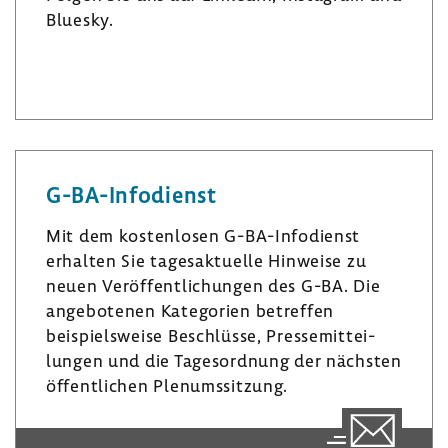
Bluesky.
L
I
B
i
n
l
n
s
u
k
t
e
e
a
s
G-​BA-Infodienst
d
­
k
I
g
y
Mit dem kosten­losen G-​BA-Infodienst
n
r
erhalten Sie tages­ak­tu­elle Hinweise zu
a
neuen Veröf­fent­li­chungen des G-BA. Die
m
ange­bo­tenen Kate­go­rien betreffen
beispiels­weise Beschlüsse, Pres­se­mit­tei­
lungen und die Tages­ord­nung der nächsten
öffent­li­chen Plenumssit­zung.