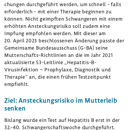
chungen durch­ge­führt werden, um schnell - falls
erfor­der­lich - mit einer Therapie beginnen zu
können. Nicht geimpften Schwan­geren mit einem
erhöhten Anste­ckungs­ri­siko soll zudem eine
Impfung empfohlen werden. Mit dieser am
20. April 2023 beschlos­senen Ände­rung passte der
Gemein­same Bundes­aus­schuss (G-BA) seine
Mutterschafts-​Richtlinien an die im Jahr 2021
aktua­li­sierte S3-​Leitlinie „Hepatitis-​B-
Virusinfektion – Prophy­laxe, Diagnostik und
Therapie“ an, die einen frühen Test­zeit­punkt
empfiehlt.
Ziel: Anste­ckungs­ri­siko im Mutter­leib
senken
Bislang wurde ein Test auf Hepa­titis B erst in der
32.-40. Schwan­ger­schafts­woche durch­ge­führt.