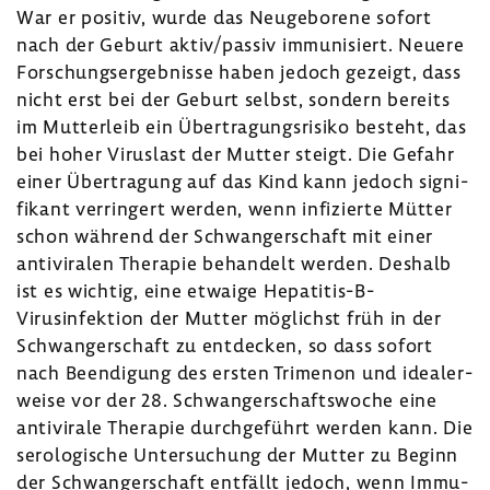
War er positiv, wurde das Neuge­bo­rene sofort
nach der Geburt aktiv/passiv immu­ni­siert. Neuere
Forschungs­er­geb­nisse haben jedoch gezeigt, dass
nicht erst bei der Geburt selbst, sondern bereits
im Mutter­leib ein Über­tra­gungs­ri­siko besteht, das
bei hoher Virus­last der Mutter steigt. Die Gefahr
einer Über­tra­gung auf das Kind kann jedoch signi­
fi­kant verrin­gert werden, wenn infi­zierte Mütter
schon während der Schwan­ger­schaft mit einer
anti­vi­ralen Therapie behan­delt werden. Deshalb
ist es wichtig, eine etwaige Hepatitis-​B-
Virusinfektion der Mutter möglichst früh in der
Schwan­ger­schaft zu entde­cken, so dass sofort
nach Been­di­gung des ersten Trimenon und idea­ler­
weise vor der 28. Schwan­ger­schafts­woche eine
anti­vi­rale Therapie durch­ge­führt werden kann. Die
sero­lo­gi­sche Unter­su­chung der Mutter zu Beginn
der Schwan­ger­schaft entfällt jedoch, wenn Immu­