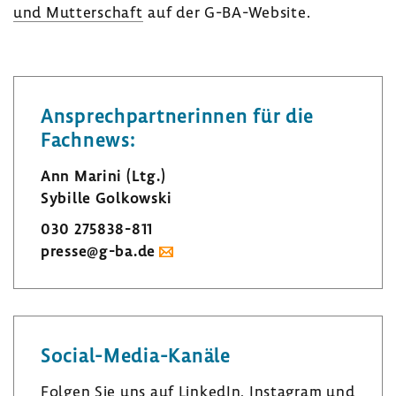
und Mutter­schaft
auf der G-​BA-Website.
Ansprech­part­ne­rinnen für die
Fach­news:
Ann Marini (Ltg.)
Sybille Golkowski
030 275838-​811
presse@g-ba.de
Social-​Media-Kanäle
Folgen Sie uns auf LinkedIn, Insta­gram und