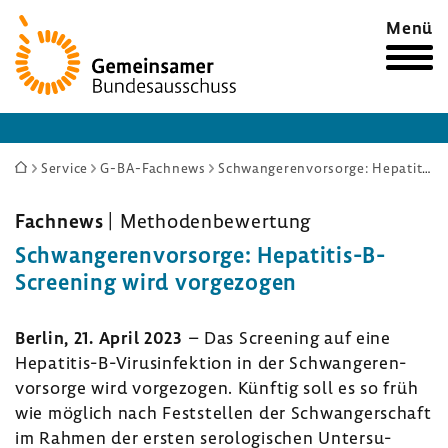
Zur
Menü
Startseite
Sie
Service
G-BA-Fachnews
Schwangerenvorsorge: Hepatitis-B-Screening wird vorgezogen
sind
hier:
Fach­news
| Metho­den­be­wer­tung
Schwan­ge­ren­vor­sorge: Hepatitis-​B-
Screening wird vorge­zogen
Berlin, 21. April 2023
– Das Scree­ning auf eine
Hepatitis-​B-Virusinfektion in der Schwan­ge­ren­
vor­sorge wird vorge­zogen. Künftig soll es so früh
wie möglich nach Fest­stellen der Schwan­ger­schaft
im Rahmen der ersten sero­lo­gi­schen Unter­su­