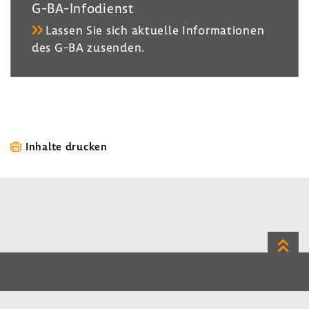
G-​BA-Infodienst
Lassen Sie sich aktu­elle Infor­ma­tionen
des G-BA zusenden.
Inhalte drucken
Zum
Seite
LinkedIn
Instagram
Bluesky
Impressum
Datenschutz
Kontakt
Inhalt