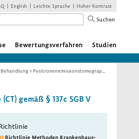
AQ
English
Leichte Sprache
Hoher Kontrast
Suchen
se
Bewer­tungs­ver­fahren
Studien
d Behandlung
Positronenemissionstomographie (PET); PET/Computertomographie (CT) gemäß § 137c SGB V
hie (CT) gemäß § 137c SGB V
Richt­linie
Richt­linie Methoden Kran­ken­haus­