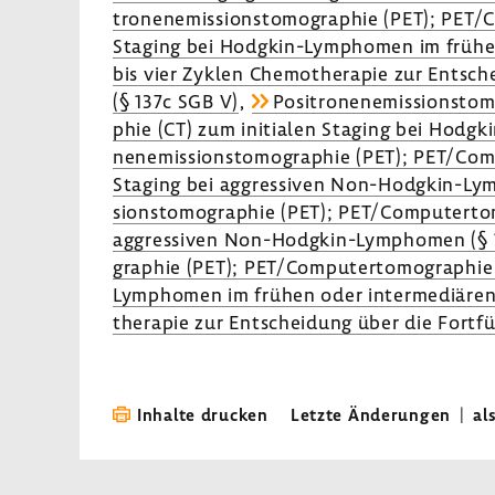
tro­nen­emis­si­ons­to­mo­gra­phie (PET); PET
Staging bei Hodgkin-​Lymphomen im frühen
bis vier Zyklen Chemo­the­rapie zur Entsche
(§ 137c SGB V)
,
Posi­tro­nen­emis­si­ons­to
phie (CT) zum initialen Staging bei Hodgk
nen­emis­si­ons­to­mo­gra­phie (PET); PET/Com
Staging bei aggres­siven Non-​Hodgkin-Ly
si­ons­to­mo­gra­phie (PET); PET/Compu­ter­to
aggres­siven Non-​Hodgkin-Lymphomen (§ 
gra­phie (PET); PET/Compu­ter­to­mo­gra­phi
Lymphomen im frühen oder inter­me­diären
the­rapie zur Entschei­dung über die Fort­f
Inhalte drucken
Letzte Änderungen
|
al