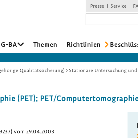
Presse
Service
F
Suchbegriff
 G-BA
Themen
Richt­li­nien
Beschlüs
hörige Qualitätssicherung)
Stationäre Untersuchung un
gra­phie (PET); PET/Compu­ter­to­mo­gra­p
. 9237) vom 29.04.2003