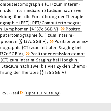
/Compu­ter­to­mo­gra­phie (CT) zum Interim-​
 oder inter­me­diären Stadium nach zwei
i­dung über die Fort­füh­rung der Therapie
­mo­gra­phie (PET); PET/Compu­ter­to­mo­gra­
in-​Lymphomen (§ 137c SGB V)
,
Posi­tro­
pu­ter­to­mo­gra­phie (CT) zum Interim-​
mphomen (§ 137c SGB V)
,
Posi­tro­nen­emis­
­mo­gra­phie (CT) zum initialen Staging bei
137c SGB V)
,
Posi­tro­nen­emis­si­ons­to­mo­
e (CT) zum Interim-​Staging bei Hodgkin-​
 Stadium nach zwei bis vier Zyklen Chemo­
üh­rung der Therapie (§ 135 SGB V)
s RSS-Feed
(
Tipps zur Nutzung
)