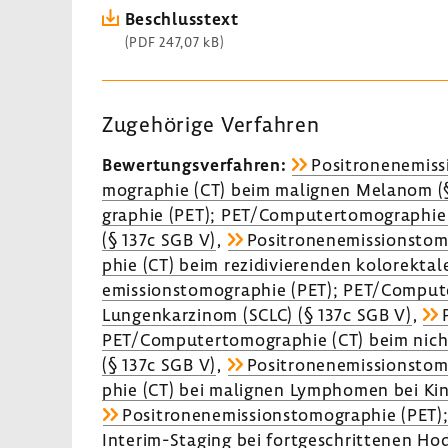
Beschluss­text
(PDF 247,07 kB)
Zuge­hö­rige Verfahren
Bewer­tungs­ver­fahren:
Posi­tro­nen­emis­
mo­gra­phie (CT) beim mali­gnen Melanom (
gra­phie (PET); PET/Compu­ter­to­mo­gra­phi
(§ 137c SGB V)
,
Posi­tro­nen­emis­si­ons­to
phie (CT) beim rezi­di­vie­renden kolo­rek­t
emis­si­ons­to­mo­gra­phie (PET); PET/Compu­t
Lungen­kar­zinom (SCLC) (§ 137c SGB V)
,
PET/Compu­ter­to­mo­gra­phie (CT) beim nich
(§ 137c SGB V)
,
Posi­tro­nen­emis­si­ons­to
phie (CT) bei mali­gnen Lymphomen bei Kin
Posi­tro­nen­emis­si­ons­to­mo­gra­phie (PE
Interim-​Staging bei fort­ge­schrit­tenen 