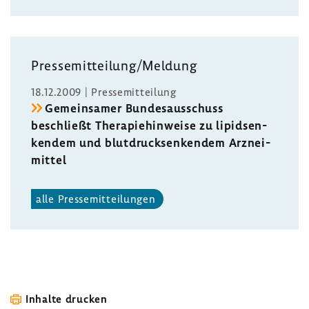
Pres­se­mit­tei­lung/Meldung
18.12.2009 | Pres­se­mit­tei­lung
Gemein­samer Bundes­aus­schuss
beschließt Thera­pie­hin­weise zu lipidsen­
kendem und blut­druck­sen­kendem Arznei­
mittel
alle Pres­se­mit­tei­lungen
Inhalte drucken