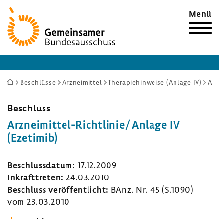
Zur
Menü
Startseite
Sie
Beschlüsse
Arzneimittel
Therapiehinweise (Anlage IV)
Arzneimittel-Richtlinie/ Anlage IV (Ezetimib)
sind
hier:
Beschluss
Arzneimittel-​Richtlinie/ Anlage IV
(Ezetimib)
Beschluss­datum:
17.12.2009
Inkraft­treten:
24.03.2010
Beschluss veröf­fent­licht:
BAnz. Nr. 45 (S.1090)
vom 23.03.2010