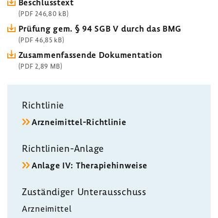
Beschluss­text
(PDF 246,80 kB)
Prüfung gem. § 94 SGB V durch das BMG
(PDF 46,85 kB)
Zusam­men­fas­sende Doku­men­ta­tion
(PDF 2,89 MB)
Richt­linie
Arzneimittel-​Richtlinie
Richtlinien-​Anlage
Anlage IV: Thera­pie­hin­weise
Zustän­diger Unter­aus­schuss
Arznei­mittel