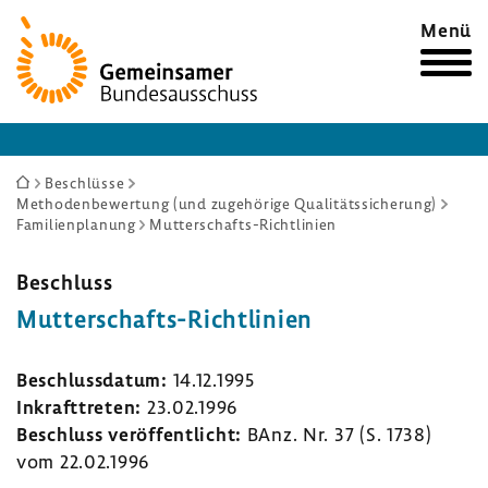
Zur
Menü
Startseite
Sie
Beschlüsse
Methodenbewertung (und zugehörige Qualitätssicherung)
sind
Familienplanung
Mutterschafts-Richtlinien
hier:
Beschluss
Mutterschafts-​Richtlinien
Beschluss­datum:
14.12.1995
Inkraft­treten:
23.02.1996
Beschluss veröf­fent­licht:
BAnz. Nr. 37 (S. 1738)
vom 22.02.1996