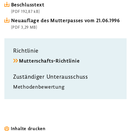
Beschluss­text
(PDF 192,87 kB)
Neuauf­lage des Mutter­passes vom 21.06.1996
(PDF 3,29 MB)
Richt­linie
Mutterschafts-​Richtlinie
Zustän­diger Unter­aus­schuss
Metho­den­be­wer­tung
Inhalte drucken