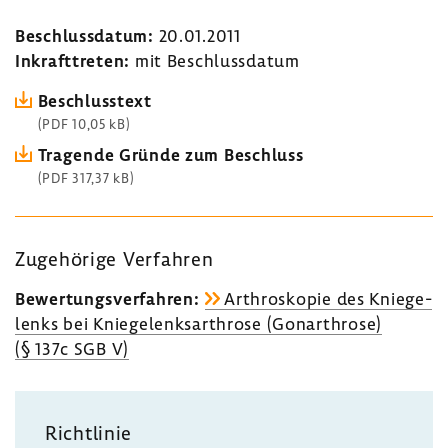
Beschluss­datum:
20.01.2011
Inkraft­treten:
mit Beschluss­datum
Beschluss­text
(PDF 10,05 kB)
Tragende Gründe zum Beschluss
(PDF 317,37 kB)
Zuge­hö­rige Verfahren
Bewer­tungs­ver­fahren:
Arthro­skopie des Knie­ge­
lenks bei Knie­ge­lenks­ar­throse (Gonar­throse)
(§ 137c SGB V)
Richt­linie