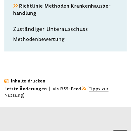
Richt­linie Methoden Kran­ken­haus­be­
hand­lung
Zustän­diger Unter­aus­schuss
Metho­den­be­wer­tung
Inhalte drucken
Letzte Änderungen
|
als RSS-Feed
(
Tipps zur
Nutzung
)