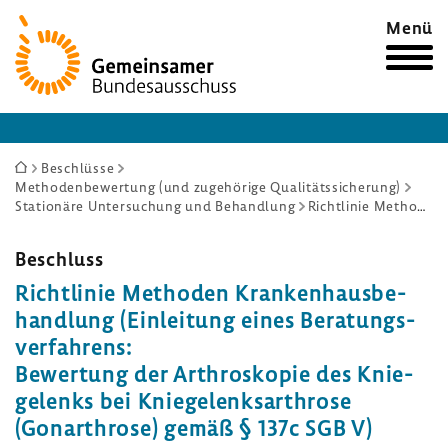
Zur
Menü
Startseite
Sie
Beschlüsse
Methodenbewertung (und zugehörige Qualitätssicherung)
sind
Stationäre Untersuchung und Behandlung
Richtlinie Methoden Krankenhausbehandlung (Einleitung eines Beratungsverfahrens: Bewertung der Arthroskopie des Kniegelenks bei Kniegelenksarthrose (Gonarthrose) gemäß § 137c SGB V)
hier:
Beschluss
Richt­linie Methoden Kran­ken­haus­be­
hand­lung (Einlei­tung eines Bera­tungs­
ver­fah­rens:
Bewer­tung der Arthro­skopie des Knie­
ge­lenks bei Knie­ge­lenks­ar­throse
(Gonar­throse) gemäß § 137c SGB V)