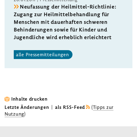
Neufas­sung der Heilmittel-​Richtlinie:
Zugang zur Heil­mit­tel­be­hand­lung für
Menschen mit dauer­haften schweren
Behin­de­rungen sowie für Kinder und
Jugend­liche wird erheb­lich erleich­tert
alle Pres­se­mit­tei­lungen
Inhalte drucken
Letzte Änderungen
|
als RSS-Feed
(
Tipps zur
Nutzung
)