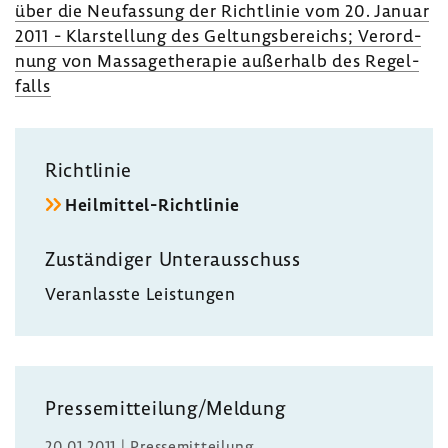
über die Neufas­sung der Richt­linie vom 20. Januar
2011 - Klar­stel­lung des Geltungs­be­reichs; Verord­
nung von Massa­ge­the­rapie außer­halb des Regel­
falls
Richt­linie
Heilmittel-​Richtlinie
Zustän­diger Unter­aus­schuss
Veran­lasste Leis­tungen
Pres­se­mit­tei­lung/Meldung
20.01.2011 | Pres­se­mit­tei­lung