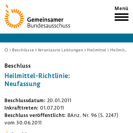
Zur
Menü
Startseite
Sie
Beschlüsse
Veranlasste Leistungen
Heilmittel
Heilmittel-Richtlinie: Neufassung
sind
hier:
Beschluss
Heilmittel-​Richtlinie:
Neufas­sung
Beschluss­datum:
20.01.2011
Inkraft­treten:
01.07.2011
Beschluss veröf­fent­licht:
BAnz. Nr. 96 (S. 2247)
vom 30.06.2011