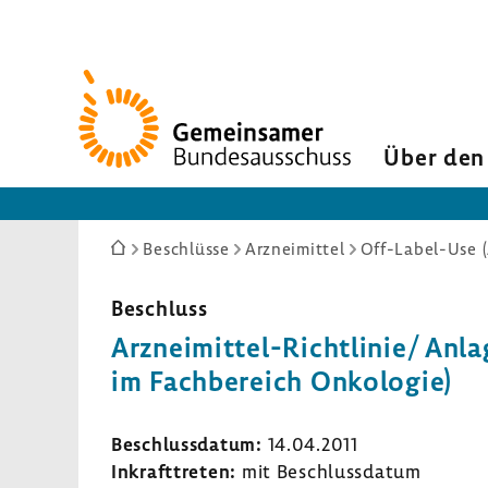
Zur
Startseite
Über den
Sie
Beschlüsse
Arzneimittel
Off-Label-Use (
sind
hier:
Beschluss
Arzneimittel-​Richtlinie/ Anla
im Fach­be­reich Onko­logie)
Beschluss­datum:
14.04.2011
Inkraft­treten:
mit Beschluss­datum