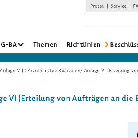
Presse
Service
F
Suchbegriff
 G-BA
Themen
Richt­li­nien
Beschlüs
Anlage VI)
ge VI (Ertei­lung von Aufträgen an die 