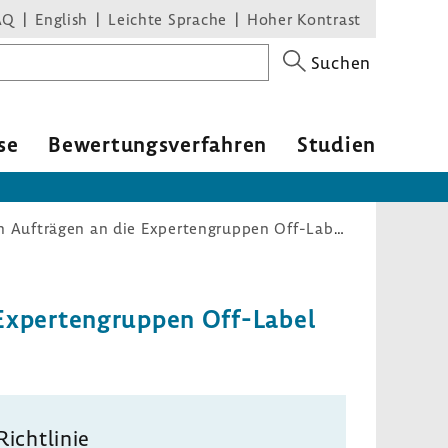
AQ
English
Leichte Sprache
Hoher Kontrast
Suchen
se
Bewer­tungs­ver­fahren
Studien
Arzneimittel-Richtlinie/ Anlage VI (Erteilung von Aufträgen an die Expertengruppen Off-Label im Fachbereich Onkologie)
Exper­ten­gruppen Off-​Label
Richt­linie