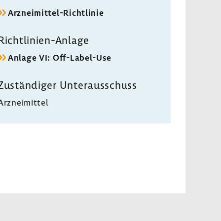
Arzneimittel-​Richtlinie
Richtlinien-​Anlage
Anlage VI: Off-​Label-Use
Zustän­diger Unter­aus­schuss
Arznei­mittel