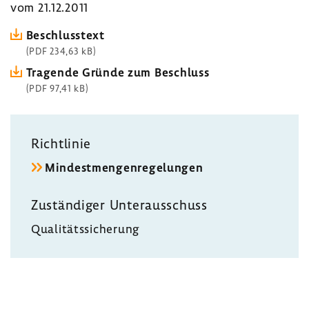
vom 21.12.2011
Beschluss­text
(PDF 234,63 kB)
Tragende Gründe zum Beschluss
(PDF 97,41 kB)
Richt­linie
Mindest­men­gen­re­ge­lungen
Zustän­diger Unter­aus­schuss
Quali­täts­si­che­rung