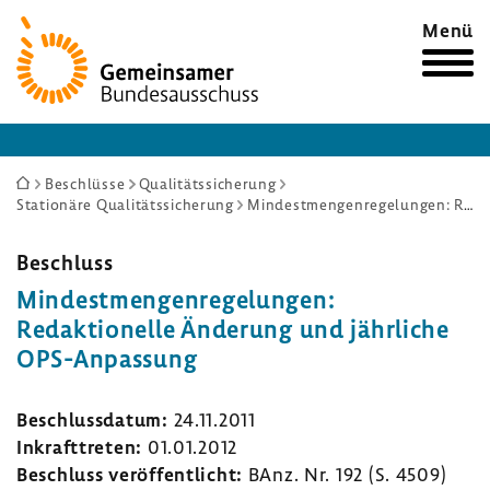
Zur
Menü
Startseite
Sie
Beschlüsse
Qualitätssicherung
Stationäre Qualitätssicherung
Mindestmengenregelungen: Redaktionelle Änderung und jährliche OPS-Anpassung
sind
hier:
Beschluss
Mindest­men­gen­re­ge­lungen:
Redak­tio­nelle Ände­rung und jähr­liche
OPS-​Anpassung
Beschluss­datum:
24.11.2011
Inkraft­treten:
01.01.2012
Beschluss veröf­fent­licht:
BAnz. Nr. 192 (S. 4509)