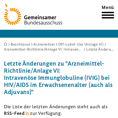
Zur
Menü
Startseite
Sie
Beschlüsse
Arzneimittel
Off-Label-Use (Anlage VI)
Arzneimittel-Richtlinie/Anlage VI: Intravenöse Immunglobuline (IVIG) bei HIV/AIDS im Erwachsenenalter (auch als Adjuvans)
Letzte Änderungen
sind
hier:
Letzte Ände­rungen zu "Arzneimittel-​
Richtlinie/Anlage VI:
Intra­ve­nöse Immun­glo­bu­line (IVIG) bei
HIV/AIDS im Erwach­se­nen­alter (auch als
Adju­vans)"
Die Liste der letzten Ände­rungen steht auch als
RSS-​Feed
zur Verfü­gung.