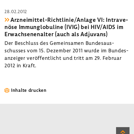
28.02.2012
Arzneimittel-​Richtlinie/Anlage VI: Intra­ve­
nöse Immun­glo­bu­line (IVIG) bei HIV/AIDS im
Erwach­se­nen­alter (auch als Adju­vans)
Der Beschluss des Gemein­samen Bundes­aus­
schusses vom 15. Dezember 2011 wurde im Bundes­
an­zeiger veröf­fent­licht und tritt am 29. Februar
2012 in Kraft.
Inhalte drucken
Zum