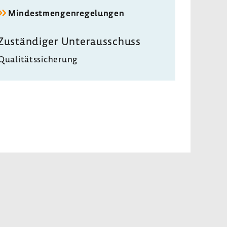
Mindest­men­gen­re­ge­lungen
Zustän­diger Unter­aus­schuss
Quali­täts­si­che­rung