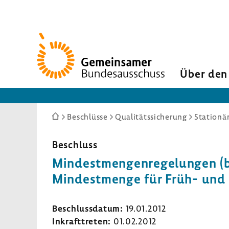
Zur
Startseite
Über den
Sie
Beschlüsse
Qualitätssicherung
Stationä
sind
hier:
Beschluss
Mindest­men­gen­re­ge­lungen (b
Mindest­menge für Früh- und Ne
Beschluss­datum:
19.01.2012
Inkraft­treten:
01.02.2012