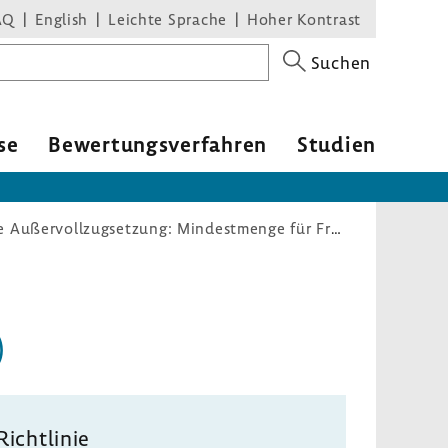
AQ
English
Leichte Sprache
Hoher Kontrast
Suchen
se
Bewer­tungs­ver­fahren
Studien
Mindestmengenregelungen (befristete Außervollzugsetzung: Mindestmenge für Früh- und Neugeborene Perinatalzentren Level 1)
)
Richt­linie