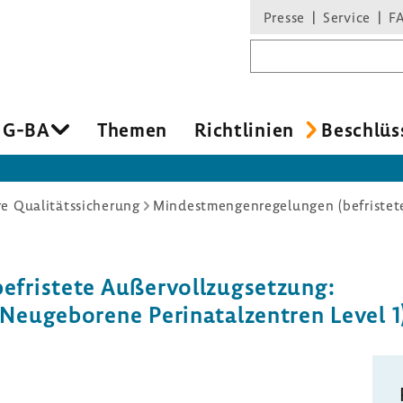
Presse
Service
F
Suchbegriff
 G-BA
Themen
Richt­li­nien
Beschlüs
re Qualitätssicherung
efris­tete Außer­voll­zug­set­zung:
uge­bo­rene Peri­na­tal­zen­tren Level 1