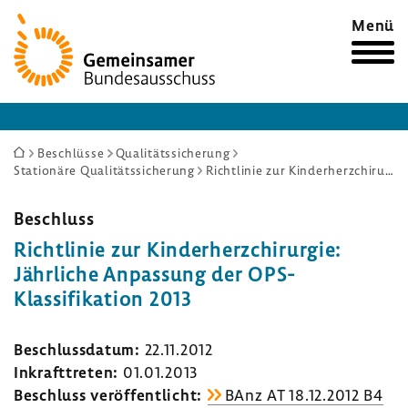
Zur
Menü
Startseite
Sie
Beschlüsse
Qualitätssicherung
Stationäre Qualitätssicherung
Richtlinie zur Kinderherzchirurgie: Jährliche Anpassung der OPS-Klassifikation 2013
sind
hier:
Beschluss
Richt­linie zur Kinder­herz­chir­urgie:
Jähr­liche Anpas­sung der OPS-​
Klassifikation 2013
Beschluss­datum:
22.11.2012
Inkraft­treten:
01.01.2013
Beschluss veröf­fent­licht:
BAnz AT 18.12.2012 B4