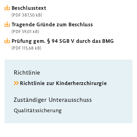
Beschluss­text
(PDF 387,50 kB)
Tragende Gründe zum Beschluss
(PDF 59,01 kB)
Prüfung gem. § 94 SGB V durch das BMG
(PDF 115,68 kB)
Richt­linie
Richt­linie zur Kinder­herz­chir­urgie
Zustän­diger Unter­aus­schuss
Quali­täts­si­che­rung