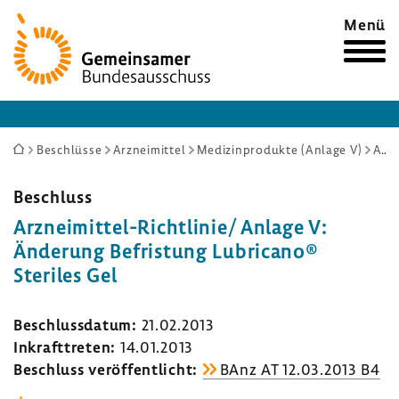
Zur
Menü
Startseite
Sie
Beschlüsse
Arzneimittel
Medizinprodukte (Anlage V)
Arzneimittel-Richtlinie/ Anlage V: Änderung Befristung Lubricano® Steriles Gel
sind
hier:
Beschluss
Arzneimittel-​Richtlinie/ Anlage V:
Ände­rung Befris­tung Lubri­cano®
Steriles Gel
Beschluss­datum:
21.02.2013
Inkraft­treten:
14.01.2013
Beschluss veröf­fent­licht:
BAnz AT 12.03.2013 B4