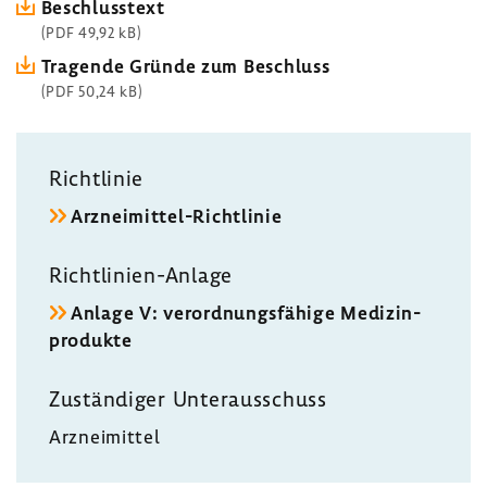
Beschluss­text
(PDF 49,92 kB)
Tragende Gründe zum Beschluss
(PDF 50,24 kB)
Richt­linie
Arzneimittel-​Richtlinie
Richtlinien-​Anlage
Anlage V: verord­nungs­fä­hige Medi­zin­
pro­dukte
Zustän­diger Unter­aus­schuss
Arznei­mittel