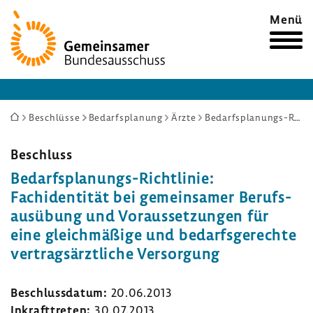
Zur
Menü
Startseite
Sie
Beschlüsse
Bedarfsplanung
Ärzte
Bedarfsplanungs-Richtlinie: Fachidentität bei gemeinsamer Berufsausübung und Voraussetzungen für eine gleichmäßige und bedarfsgerechte vertragsärztliche Versorgung
sind
hier:
Beschluss
Bedarfsplanungs-​Richtlinie:
Fach­i­den­tität bei gemein­samer Berufs­
aus­übung und Voraus­set­zungen für
eine gleich­mä­ßige und bedarfs­ge­rechte
vertrags­ärzt­liche Versor­gung
Beschluss­datum:
20.06.2013
Inkraft­treten:
30.07.2013