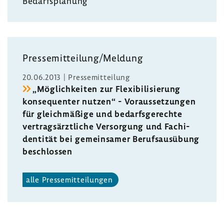
Bedarfs­pla­nung
Pres­se­mit­tei­lung/Meldung
20.06.2013 | Pres­se­mit­tei­lung
„Möglich­keiten zur Flexi­bi­li­sie­rung
konse­quenter nutzen“ - Voraus­set­zungen
für gleich­mä­ßige und bedarfs­ge­rechte
vertrags­ärzt­liche Versor­gung und Fach­i­
den­tität bei gemein­samer Berufs­aus­übung
beschlossen
alle Pres­se­mit­tei­lungen