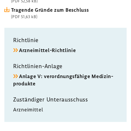
(PDF 52,58 kB)
Tragende Gründe zum Beschluss
(PDF 51,63 kB)
Richt­linie
Arzneimittel-​Richtlinie
Richtlinien-​Anlage
Anlage V: verord­nungs­fä­hige Medi­zin­
pro­dukte
Zustän­diger Unter­aus­schuss
Arznei­mittel