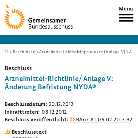
Zur
Menü
Startseite
Sie
Beschlüsse
Arzneimittel
Medizinprodukte (Anlage V)
Arzneimittel-Richtlinie/ Anlage V: Änderung Befristung NYDA®
sind
hier:
Beschluss
Arzneimittel-​Richtlinie/ Anlage V:
Ände­rung Befris­tung NYDA®
Beschluss­datum:
20.12.2012
Inkraft­treten:
08.12.2012
Beschluss veröf­fent­licht:
BAnz AT 06.02.2013 B2
Beschluss­text