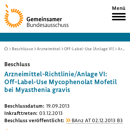
Zur
Menü
Startseite
Sie
Beschlüsse
Arzneimittel
Off-Label-Use (Anlage VI)
Arzneimittel-Richtlinie/Anlage VI: Off-Label-Use Mycophenolat Mofetil bei Myasthenia gravis
sind
hier:
Beschluss
Arzneimittel-​Richtlinie/Anlage VI:
Off-​Label-Use Myco­phe­nolat Mofetil
bei Myasthenia gravis
Beschluss­datum:
19.09.2013
Inkraft­treten:
03.12.2013
Beschluss veröf­fent­licht:
BAnz AT 02.12.2013 B3