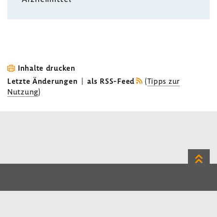
Inhalte drucken
Letzte Änderungen
|
als RSS-Feed
(
Tipps zur
Nutzung
)
Zum
Seite
LinkedIn
Instagram
Bluesky
Impressum
Datenschutz
Kontakt
Inhalt
Benutzerhinweise
Erklärung zur Barrierefreiheit