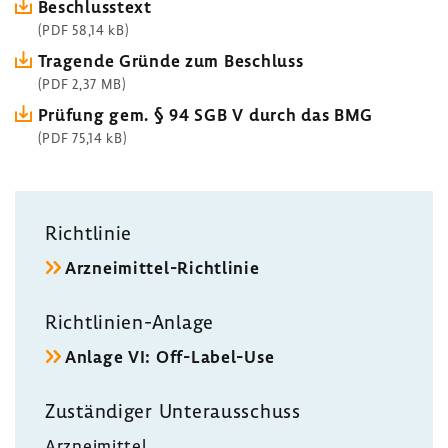
Beschluss­text
(PDF 58,14 kB)
Tragende Gründe zum Beschluss
(PDF 2,37 MB)
Prüfung gem. § 94 SGB V durch das BMG
(PDF 75,14 kB)
Richt­linie
Arzneimittel-​Richtlinie
Richtlinien-​Anlage
Anlage VI: Off-​Label-Use
Zustän­diger Unter­aus­schuss
Arznei­mittel