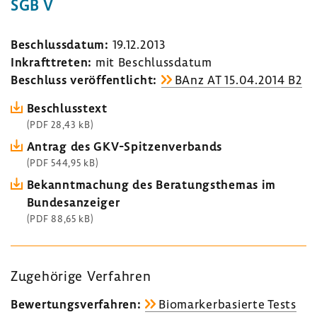
SGB V
Beschluss­datum:
19.12.2013
Inkraft­treten:
mit Beschluss­datum
Beschluss veröf­fent­licht:
BAnz AT 15.04.2014 B2
Beschluss­text
(PDF 28,43 kB)
Antrag des GKV-​Spitzenverbands
(PDF 544,95 kB)
Bekannt­ma­chung des Bera­tungs­themas im
Bundes­an­zeiger
(PDF 88,65 kB)
Zuge­hö­rige Verfahren
Bewer­tungs­ver­fahren:
Biomar­ker­ba­sierte Tests