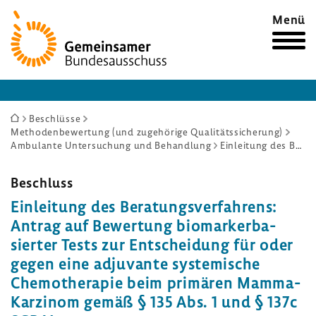
Zur
Menü
Startseite
Sie
Beschlüsse
Methodenbewertung (und zugehörige Qualitätssicherung)
sind
Ambulante Untersuchung und Behandlung
Einleitung des Beratungsverfahrens: Antrag auf Bewertung biomarkerbasierter Tests zur Entscheidung für oder gegen eine adjuvante systemische Chemotherapie beim primären Mamma-Karzinom gemäß § 135 Abs. 1 und § 137c SGB V
hier:
Beschluss
Einlei­tung des Bera­tungs­ver­fah­rens:
Antrag auf Bewer­tung biomar­ker­ba­
sierter Tests zur Entschei­dung für oder
gegen eine adju­vante syste­mi­sche
Chemo­the­rapie beim primären Mamma-​
Karzinom gemäß § 135 Abs. 1 und § 137c