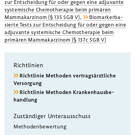
zur Entschei­dung für oder gegen eine adju­vante
syste­mi­sche Chemo­the­rapie beim primären
Mamma­kar­zinom (§ 135 SGB V)
,
Biomar­ker­ba­
sierte Tests zur Entschei­dung für oder gegen eine
adju­vante syste­mi­sche Chemo­the­rapie beim
primären Mamma­kar­zinom (§ 137c SGB V)
Richt­li­nien
Richt­linie Methoden vertrags­ärzt­liche
Versor­gung
Richt­linie Methoden Kran­ken­haus­be­
hand­lung
Zustän­diger Unter­aus­schuss
Metho­den­be­wer­tung