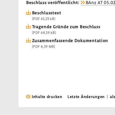
Beschluss veröf­fent­licht:
BAnz AT 05.02
Beschluss­text
(PDF 65,29 kB)
Tragende Gründe zum Beschluss
(PDF 64,59 kB)
Zusam­men­fas­sende Doku­men­ta­tion
(PDF 6,39 MB)
Inhalte drucken
Letzte Änderungen
|
al