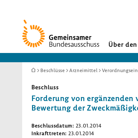
Zur
Startseite
Über den
Sie
Beschlüsse
Arzneimittel
Verordnungseins
sind
hier:
Beschluss
Forde­rung von ergän­zenden v
Bewer­tung der Zweck­mä­ßig­ke
Beschluss­datum:
23.01.2014
Inkraft­treten:
23.01.2014