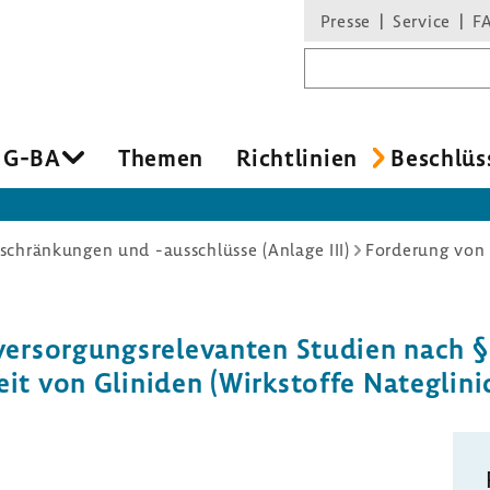
Presse
Service
F
Suchbegriff
 G-BA
Themen
Richt­li­nien
Beschlüs
chränkungen und -ausschlüsse (Anlage III)
ersor­gungs­re­le­vanten Studien nach §
it von Glin­iden (Wirk­stoffe Nateg­lini