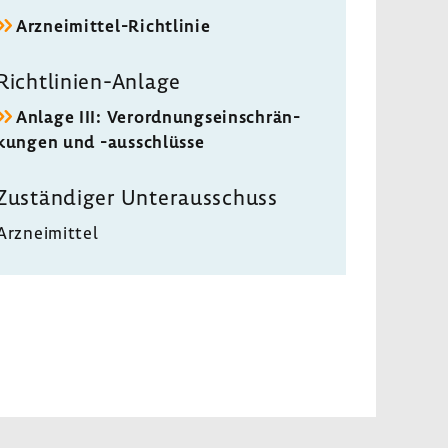
Arzneimittel-​Richtlinie
Richtlinien-​Anlage
Anlage III: Verord­nungs­ein­schrän­
kungen und -​ausschlüsse
Zustän­diger Unter­aus­schuss
Arznei­mittel