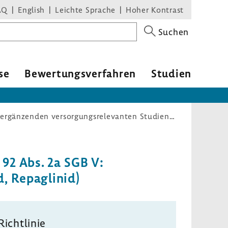
AQ
English
Leichte Sprache
Hoher Kontrast
Suchen
se
Bewer­tungs­ver­fahren
Studien
Forderung von ergänzenden versorgungsrelevanten Studien nach § 92 Abs. 2a SGB V: Bewertung der Zweckmäßigkeit von Gliniden (Wirkstoffe Nateglinid, Repaglinid)
 92 Abs. 2a SGB V:
d, Repaglinid)
Richt­linie