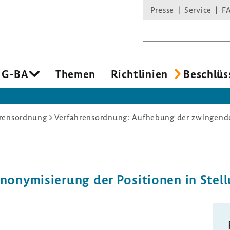
Presse
Service
F
Suchbegriff
 G-BA
Themen
Richt­li­nien
Beschlüs
rensordnung
ny­mi­sie­rung der Posi­tionen in Stel­