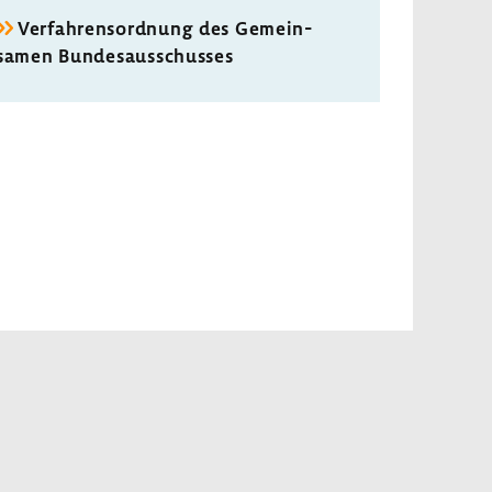
Verfah­rens­ord­nung des Gemein­
samen Bundes­aus­schusses