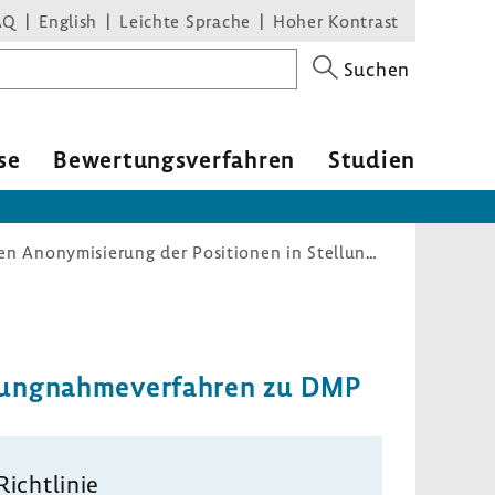
AQ
English
Leichte Sprache
Hoher Kontrast
Suchen
se
Bewer­tungs­ver­fahren
Studien
Verfahrensordnung: Aufhebung der zwingenden Anonymisierung der Positionen in Stellungnahmeverfahren zu DMP
lung­nah­me­ver­fahren zu DMP
Richt­linie