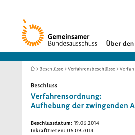
Zur
Startseite
Über den
Sie
Beschlüsse
Verfahrensbeschlüsse
Verfah
sind
hier:
Beschluss
Verfah­rens­ord­nung:
Aufhe­bung der zwin­genden Ano
Beschluss­datum:
19.06.2014
Inkraft­treten:
06.09.2014