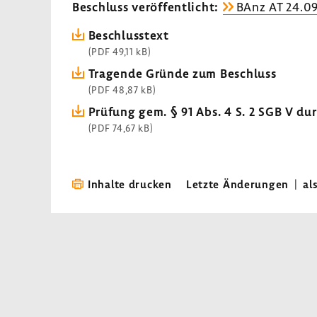
Beschluss veröf­fent­licht:
BAnz AT 24.09
Beschluss­text
(PDF 49,11 kB)
Tragende Gründe zum Beschluss
(PDF 48,87 kB)
Prüfung gem. § 91 Abs. 4 S. 2 SGB V d
(PDF 74,67 kB)
Inhalte drucken
Letzte Änderungen
|
al