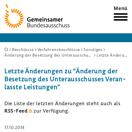
Zur
Menü
Startseite
Sie
Beschlüsse
Verfahrensbeschlüsse
Sonstiges
Änderung der Besetzung des Unterausschusses Veranlasste Leistungen
Letzte Änderungen
sind
hier:
Letzte Ände­rungen zu "Ände­rung der
Beset­zung des Unter­aus­schusses Veran­
lasste Leis­tungen"
Die Liste der letzten Ände­rungen steht auch als
RSS-​Feed
zur Verfü­gung.
17.10.2014